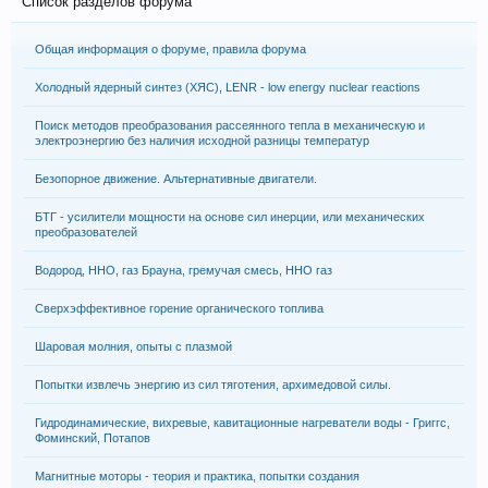
Список разделов форума
Общая информация о форуме, правила форума
Холодный ядерный синтез (ХЯС), LENR - low energy nuclear reactions
Поиск методов преобразования рассеянного тепла в механическую и
электроэнергию без наличия исходной разницы температур
Безопорное движение. Альтернативные двигатели.
БТГ - усилители мощности на основе сил инерции, или механических
преобразователей
Водород, HHO, газ Брауна, гремучая смесь, ННО газ
Сверхэффективное горение органического топлива
Шаровая молния, опыты с плазмой
Попытки извлечь энергию из сил тяготения, архимедовой силы.
Гидродинамические, вихревые, кавитационные нагреватели воды - Григгс,
Фоминский, Потапов
Магнитные моторы - теория и практика, попытки создания