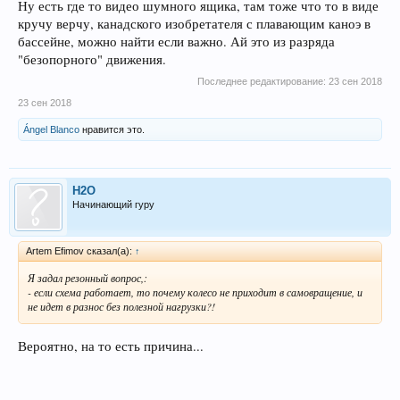
Ну есть где то видео шумного ящика, там тоже что то в виде
кручу верчу, канадского изобретателя с плавающим каноэ в
бассейне, можно найти если важно. Ай это из разряда
"безопорного" движения.
Последнее редактирование:
23 сен 2018
23 сен 2018
Ángel Blanco
нравится это.
H2O
Начинающий гуру
Artem Efimov сказал(а):
↑
Я задал резонный вопрос,:
- если схема работает, то почему колесо не приходит в самовращение, и
не идет в разнос без полезной нагрузки?!
Вероятно, на то есть причина...