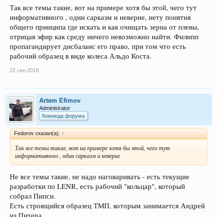
Так все темы такие, вот на примере хотя бы этой, чего тут
информативного , один сарказм и неверие, нету понятия
общего принципа где искать и как очищать зерна от плевы,
отрицая эфир как среду ничего невозможно найти. Филипп
пропагандирует дисбаланс его право, при том что есть
рабочий образец в виде колеса Альдо Коста.
22 сен 2018
Artem Efimov
Administrator
Команда форума
Fedorov сказал(а):
↑
Так все темы такие, вот на примере хотя бы этой, чего тут
информативного , один сарказм и неверие
Не все темы такие, не надо наговаривать - есть текущие
разработки по LENR, есть рабочий "кольцар", который
собрал Пипси.
Есть строящийся образец ТМП, которым занимается Андрей
из Питера.