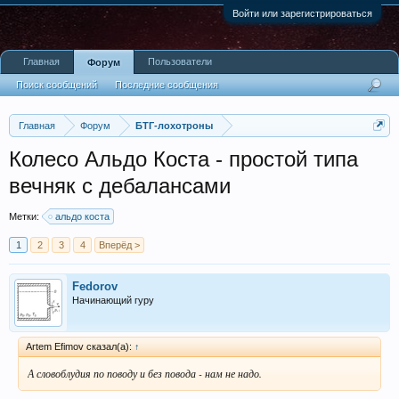
Войти или зарегистрироваться
Главная
Пользователи
Форум
Поиск сообщений
Последние сообщения
Главная
Форум
БТГ-лохотроны
Колесо Альдо Коста - простой типа
вечняк с дебалансами
Метки:
альдо коста
1
2
3
4
Вперёд >
Fedorov
Начинающий гуру
Artem Efimov сказал(а):
↑
А словоблудия по поводу и без повода - нам не надо.