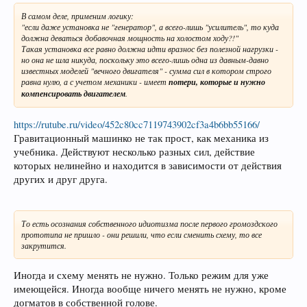
В самом деле, применим логику:
"если даже установка не "генератор", а всего-лишь "усилитель", то куда
должна деваться добавочная мощность на холостом ходу?!"
Такая установка все равно должна идти вразнос без полезной нагрузки -
но она не шла никуда, поскольку это всего-лишь одна из давным-давно
известных моделей "вечного двигателя" - сумма сил в котором строго
равна нулю, а с учетом механики - имеет
потери, которые и нужно
компенсировать двигателем
.
https://rutube.ru/video/452c80cc7119743902cf3a4b6bb55166/
Гравитационный машинко не так прост, как механика из
учебника. Действуют несколько разных сил, действие
которых нелинейно и находится в зависимости от действия
других и друг друга.
То есть осознания собственного идиотизма после первого громоздского
прототипа не пришло - они решили, что если сменить схему, то все
закрутится.
Иногда и схему менять не нужно. Только режим для уже
имеющейся. Иногда вообще ничего менять не нужно, кроме
догматов в собственной голове.