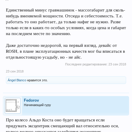
Единственный минус гравмашинок - массогабарит для сколь-
нибудь вменяемой мощности. Отсюда и себестоимость. Т.е.
работать то оно работает, да только нафиг не нужно. Разве
только если в каких-то особых условиях, когда цена и габарит
на последнем месте по значению.
Даже достаточно недорогой, на первый взгляд, девайс от
ROSH, в плане эксплуатационных качеств мог бы вписаться в
отдельностоящую усадьбу, но - не айс.
Последнее редактирование:
23 сен 2018
23 сен 2018
Ángel Blanco
нравится это.
Fedorov
Начинающий гуру
Про колесо Альдо Коста оно будет вращаться если
придумать эксцентрик смещающий вал относительно оси,
колесо мелено опускается задействуя эксцентрик.