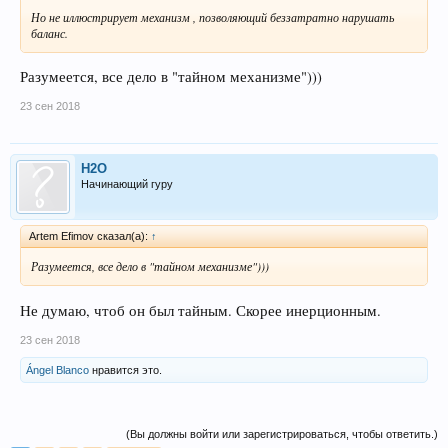
Но не иллюстрирует механизм , позволяющий беззатратно нарушать
баланс.
Разумеется, все дело в "тайном механизме")))
23 сен 2018
H2O
Начинающий гуру
Artem Efimov сказал(а):
↑
Разумеется, все дело в "тайном механизме")))
Не думаю, чтоб он был тайным. Скорее инерционным.
23 сен 2018
Ángel Blanco
нравится это.
(Вы должны войти или зарегистрироваться, чтобы ответить.)