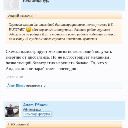
Начинающий гуру
Андрей сказал(а):
↑
Хорошая схемка для наглядной демонстрации того, почему колесо НЕ
РАБОТАЕТ
(без скрытого моторчика): Разница работ грузиков-
дебалансов на радиусе R и r в точности равна работе поднятия грузика
на высоту 2h с учётом числа грузиков и частоты вращения
Схемка иллюстрирует механизм позволяющий получать
энергию от дисбаланса. Но не иллюстрирует механизм ,
позволяющий беззатратно нарушать баланс. То, что у
Андрея оно не заработает - очевидно.
23 сен 2018
Ángel Blanco
нравится это.
Artem Efimov
Administrator
Команда форума
H2O сказал(а):
↑