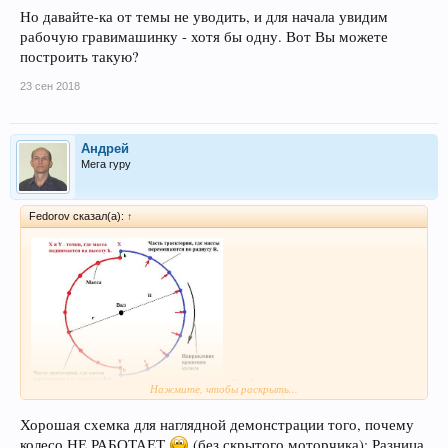
Но давайте-ка от темы не уводить, и для начала увидим
рабочую гравимашинку - хотя бы одну. Вот Вы можете
построить такую?
23 сен 2018
Андрей
Мега гуру
Fedorov сказал(а):
↑
"Во Франции имеется интересная
Нажмите, чтобы раскрыть...
достопримечательность,
Хорошая схемка для наглядной демонстрации того, почему
колесо НЕ РАБОТАЕТ
(без скрытого моторчика): Разница