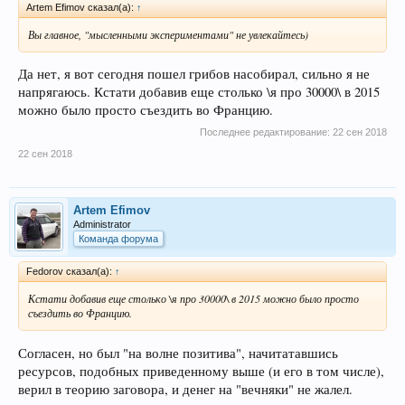
Artem Efimov сказал(а):
↑
Вы главное, "мысленными экспериментами" не увлекайтесь)
Да нет, я вот сегодня пошел грибов насобирал, сильно я не
напрягаюсь. Кстати добавив еще столько \я про 30000\ в 2015
можно было просто съездить во Францию.
Последнее редактирование:
22 сен 2018
22 сен 2018
Artem Efimov
Administrator
Команда форума
Fedorov сказал(а):
↑
Кстати добавив еще столько \я про 30000\ в 2015 можно было просто
съездить во Францию.
Согласен, но был "на волне позитива", начитатавшись
ресурсов, подобных приведенному выше (и его в том числе),
верил в теорию заговора, и денег на "вечняки" не жалел.