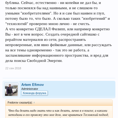
бублика. Сейчас, естественно - ни копейки не дал бы, и
только посмеялся бы над наивными, и не слишком-то
умными "изобретателями". Но я и сам был наивен и глуп,
потому было то, что было. А сколько таких "изобретений" и
"технологий" проверено мною лично - не счесть.
А что конкретно СДЕЛАЛ Филипп, или например конкретно
Вы - вот в чем вопрос. Создать очередной сайтишко с
рерайтом материалов из сети, распространять
непроверенные, или явно фейковые даннные, или рассуждать
на все темы одновременно - так это не работа, а
заспамливание информационного пространства, и вред для
дела поиска Свободной Энергии.
22 сен 2018
Artem Efimov
Administrator
Команда форума
Fedorov сказал(а):
↑
Что-бы делать надо знать что и как делать, лично я в поиске, а какими
методами я его провожу это мое дело, мне нравиться Тесловский подход,