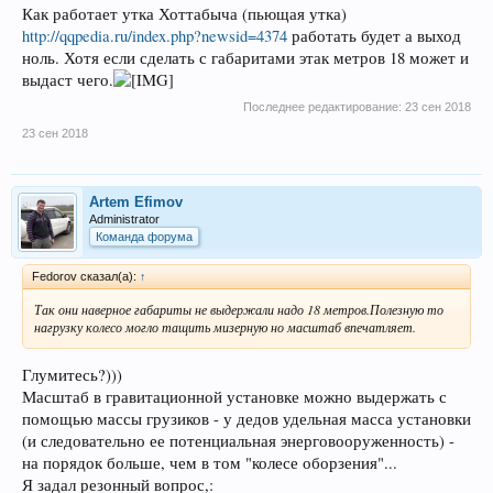
Как работает утка Хоттабыча (пьющая утка)
http://qqpedia.ru/index.php?newsid=4374
работать будет а выход
ноль. Хотя если сделать с габаритами этак метров 18 может и
выдаст чего.
Последнее редактирование:
23 сен 2018
23 сен 2018
Artem Efimov
Administrator
Команда форума
Fedorov сказал(а):
↑
Так они наверное габариты не выдержали надо 18 метров.Полезную то
нагрузку колесо могло тащить мизерную но масштаб впечатляет.
Глумитесь?)))
Масштаб в гравитационной установке можно выдержать с
помощью массы грузиков - у дедов удельная масса установки
(и следовательно ее потенциальная энерговооруженность) -
на порядок больше, чем в том "колесе оборзения"...
Я задал резонный вопрос,: