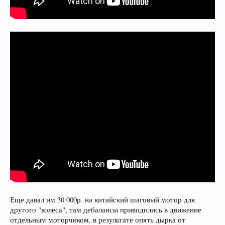
Еще давал им 30 000р. на китайский шаговый мотор для
другого "колеса", там дебалансы приводились в движение
отдельным моторчиком, в результате опять дырка от