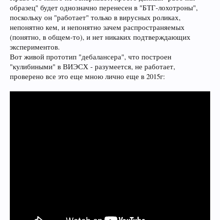
образец" будет однозначно перенесен в "БТГ-лохотроны",
поскольку он "работает" только в вирусных роликах,
непонятно кем, и непонятно зачем распространяемых
(понятно, в общем-то), и нет никаких подтверждающих
экспериментов.
Вот живой прототип "дебалансера", что построен
"кулибиными" в ВИЭСХ - разумеется, не работает,
проверено все это еще мною лично еще в 2015г: