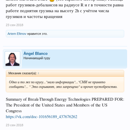
работ грузиков-дебалансов на радиусе R и r в точности равна
работе поднятия грузика на высоту 2h с учётом числа
грузиков и частоты вращения
23 сен 2018
Artem Efimov
нравится это.
Ángel Blanco
Начинающий гуру
Механик сказал(а):
↑
Одно и то же по кругу..."мало информации"..."СМИ не принято
сообщать"... " Это скрывают, это запрещено" и прочее пустобрехство.
Summary of Break-Through Energy Technologies PREPARED FOR:
The President of the United States and Members of the US
Congress
https://vk.com/doc-101656189_437676262
23 сен 2018