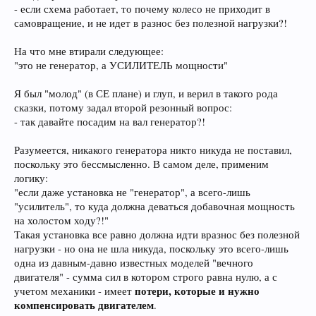
- если схема работает, то почему колесо не приходит в
самовращение, и не идет в разнос без полезной нагрузки?!
На что мне втирали следующее:
"это не генератор, а УСИЛИТЕЛЬ мощности"
Я был "молод" (в СЕ плане) и глуп, и верил в такого рода
сказки, потому задал второй резонный вопрос:
- так давайте посадим на вал генератор?!
Разумеется, никакого генератора никто никуда не поставил,
поскольку это бессмысленно. В самом деле, применим
логику:
"если даже установка не "генератор", а всего-лишь
"усилитель", то куда должна деваться добавочная мощность
на холостом ходу?!"
Такая установка все равно должна идти вразнос без полезной
нагрузки - но она не шла никуда, поскольку это всего-лишь
одна из давным-давно известных моделей "вечного
двигателя" - сумма сил в котором строго равна нулю, а с
потери, которые и нужно
учетом механики - имеет
компенсировать двигателем
.