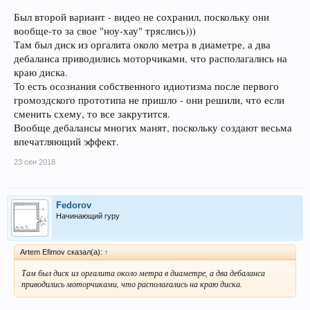
Был второй вариант - видео не сохранил, поскольку они
вообще-то за свое "ноу-хау" тряслись)))
Там был диск из оргалита около метра в диаметре, а два
дебаланса приводились моторчиками, что располагались на
краю диска.
То есть осознания собственного идиотизма после первого
громоздского прототипа не пришло - они решили, что если
сменить схему, то все закрутится.
Вообще дебалансы многих манят, поскольку создают весьма
впечатляющий эффект.
23 сен 2018
Fedorov
Начинающий гуру
Artem Efimov сказал(а):
↑
Там был диск из оргалита около метра в диаметре, а два дебаланса
приводились моторчиками, что располагались на краю диска.