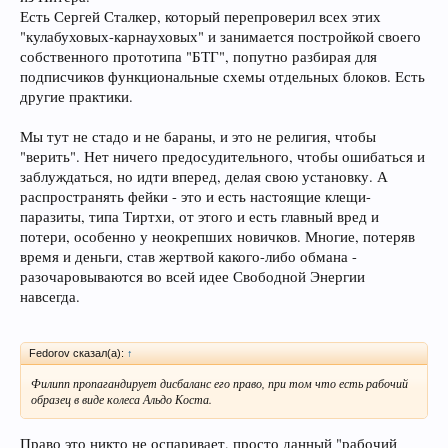
Есть Сергей Сталкер, который перепроверил всех этих
"кулабуховых-карнауховых" и занимается постройкой своего
собственного прототипа "БТГ", попутно разбирая для
подписчиков функциональные схемы отдельных блоков. Есть
другие практики.
Мы тут не стадо и не бараны, и это не религия, чтобы
"верить". Нет ничего предосудительного, чтобы ошибаться и
заблуждаться, но идти вперед, делая свою установку. А
распространять фейки - это и есть настоящие клещи-
паразиты, типа Тиртхи, от этого и есть главный вред и
потери, особенно у неокрепших новичков. Многие, потеряв
время и деньги, став жертвой какого-либо обмана -
разочаровываются во всей идее Свободной Энергии
навсегда.
Fedorov сказал(а):
↑
Филипп пропагандирует дисбаланс его право, при том что есть рабочий
образец в виде колеса Альдо Коста.
Право это никто не оспаривает, просто данный "рабочий