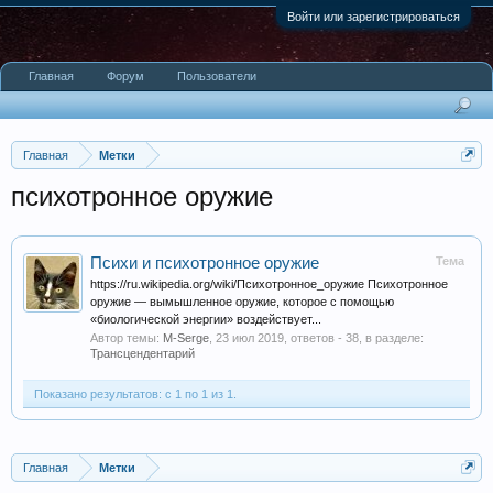
Войти или зарегистрироваться
Главная
Форум
Пользователи
Главная
Метки
психотронное оружие
Психи и психотронное оружие
Тема
https://ru.wikipedia.org/wiki/Психотронное_оружие Психотронное
оружие — вымышленное оружие, которое с помощью
«биологической энергии» воздействует...
Автор темы:
M-Serge
,
23 июл 2019
, ответов - 38, в разделе:
Трансцендентарий
Показано результатов: с 1 по 1 из 1.
Главная
Метки