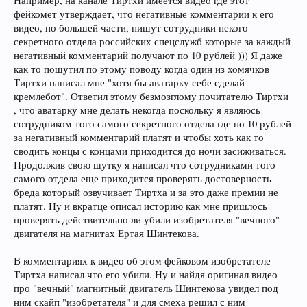
Например, на канале Тиртхи имеется видео где этот
фейкомет утверждает, что негативные комментарии к его
видео, по большей части, пишут сотрудники некого
секретного отдела российских спецслужб которые за каждый
негативный комментарий получают по 10 рублей ))) Я даже
как то пошутил по этому поводу когда один из хомячков
Тиртхи написал мне "хотя бы аватарку себе сделай
кремлебот". Ответил этому безмозглому почитателю Тиртхи
, что аватарку мне делать некогда поскольку я являюсь
сотрудником того самого секретного отдела где по 10 рублей
за негативный комментарий платят и чтобы хоть как то
сводить концы с концами приходится до ночи засиживаться.
Продолжив свою шутку я написал что сотрудниками того
самого отдела еще приходится проверять достоверность
бреда который озвучивает Тиртха и за это даже премии не
платят. Ну и вкратце описал историю как мне пришлось
проверять действительно ли убили изобретателя "вечного"
двигателя на магнитах Ертая Шинтекова.
В комментариях к видео об этом фейковом изобретателе
Тиртха написал что его убили. Ну и найдя оригинал видео
про "вечный" магнитный двигатель Шинтекова увидел под
ним скайп "изобретателя" и для смеха решил с ним