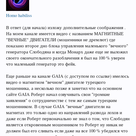
Homo habiliss
В ответ (для начала) изложу дополнительные соображения .
На моем канале имеется видео с названием МАГНИТНЫЕ
"ВЕЧНЫЕ" ДВИГАТЕЛИ (мошенники не дремлют) где
показано второе дно блока управления маленького "вечного"
генератора Слободяна и когда Монарх даже еще не выложил
своего окончательного разоблачения я был на 100 % уверен
что маленький генератор это фейк.
Еще раньше на канале GAIA (с доступом по ссылке) имелось
видео о магнитном "вечном" двигателе турецкого
мошенника, а несколько позже я заметил что на основном
сайте GAIA Роберт начал озвучивать свои "громкие
заявления" о сотрудничестве с тем же самым турецким
мошенником. В случае GAIA "вечные" двигатели на
магнитах это только одно из направлений развода лохов и
даже если Роберт первоначально не знал о том, что Слободян
является откровенным мошенником то Роберт ну никак не
должен был его сливать если даже на все 100 % убедился что