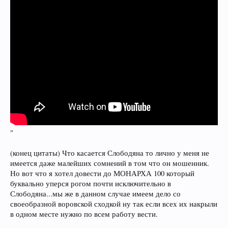
"
(конец цитаты) Что касается Слободяна то лично у меня не
имеется даже малейших сомнений в том что он мошенник.
Но вот что я хотел довести до МОНАРХА 100 который
буквально уперся рогом почти исключительно в
Слободяна...мы же в данном случае имеем дело со
своеобразной воровской сходкой ну так если всех их накрыли
в одном месте нужно по всем работу вести.