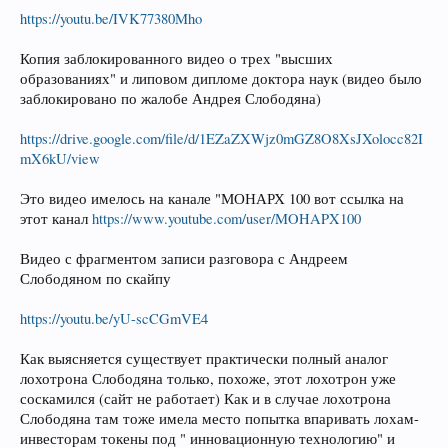
https://youtu.be/IVK77380Mho
Копия заблокированного видео о трех "высших
образованиях" и липовом дипломе доктора наук (видео было
заблокировано по жалобе Андрея Слободяна)
https://drive.google.com/file/d/1EZaZXWjz0mGZ8O8XsJXolocc82I
mX6kU/view
Это видео имелось на канале "МОНАРХ 100 вот ссылка на
этот канал
https://www.youtube.com/user/MOHAPX100
Видео с фрагментом записи разговора с Андреем
Слободяном по скайпу
https://youtu.be/yU-scCGmVE4
Как выясняется существует практически полный аналог
лохотрона Слободяна только, похоже, этот лохотрон уже
соскамился (сайт не работает) Как и в случае лохотрона
Слободяна там тоже имела место попытка впаривать лохам-
инвесторам токены под " инновационную технологию" и