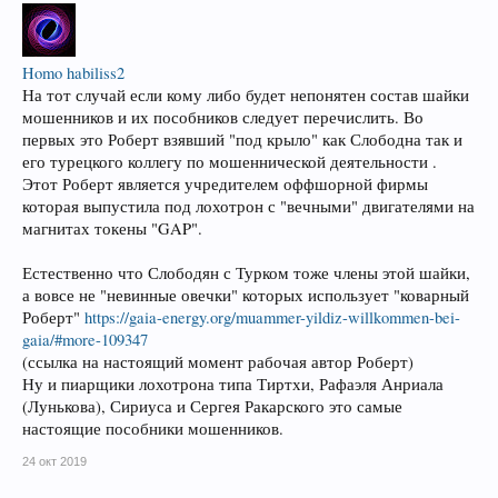
Homo habiliss
2
На тот случай если кому либо будет непонятен состав шайки
мошенников и их пособников следует перечислить. Во
первых это Роберт взявший "под крыло" как Слободна так и
его турецкого коллегу по мошеннической деятельности .
Этот Роберт является учредителем оффшорной фирмы
которая выпустила под лохотрон с "вечными" двигателями на
магнитах токены "GAP".
Естественно что Слободян с Турком тоже члены этой шайки,
а вовсе не "невинные овечки" которых использует "коварный
Роберт"
https://gaia-energy.org/muammer-yildiz-willkommen-bei-
gaia/#more-109347
(ссылка на настоящий момент рабочая автор Роберт)
Ну и пиарщики лохотрона типа Тиртхи, Рафаэля Анриала
(Лунькова), Сириуса и Сергея Ракарского это самые
настоящие пособники мошенников.
24 окт 2019