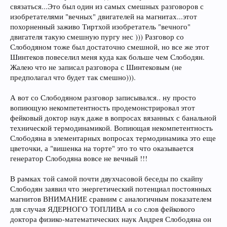
связаться...Это был один из самых смешных разговоров с
изобретателями "вечных" двигателей на магнитах...этот
похорненный заживо Тиртхой изобретатель "вечного"
двигателя такую смешную пургу нес ))) Разговор со
Слободяном тоже был достаточно смешной, но все же этот
Шинтеков повеселил меня куда как больше чем Слободян.
Жалею что не записал разговора с Шинтековым (не
предполагал что будет так смешно))).
А вот со Слободяном разговор записывался.. ну просто
вопиющую некомпетентность продемонстрировал этот
фейковый доктор наук даже в вопросах вязанных с банальной
технической термодинамикой. Вопиющая некомпетентность
Слободяна в элементарных вопросах термодинамика это еще
цветочки, а "вишенка на торте" это то что оказывается
генератор Слободяна вовсе не вечный !!!
В рамках той самой почти двухчасовой беседы по скайпу
Слободян заявил что энергетический потенциал постоянных
магнитов ВНИМАНИЕ сравним с аналогичным показателем
для случая ЯДЕРНОГО ТОПЛИВА и со слов фейкового
доктора физико-математических наук Андрея Слободяна он