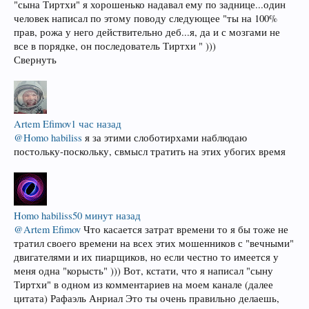
"сына Тиртхи" я хорошенько надавал ему по заднице...один
человек написал по этому поводу следующее "ты на 100%
прав, рожа у него действительно деб...я, да и с мозгами не
все в порядке, он последователь Тиртхи " )))
Свернуть
Artem Efimov
1 час назад
@Homo habiliss
я за этими слоботирхами наблюдаю
постольку-поскольку, свмысл тратить на этих убогих время
Homo habiliss
50 минут назад
@Artem Efimov
Что касается затрат времени то я бы тоже не
тратил своего времени на всех этих мошенников с "вечными"
двигателями и их пиарщиков, но если честно то имеется у
меня одна "корысть" ))) Вот, кстати, что я написал "сыну
Тиртхи" в одном из комментариев на моем канале (далее
цитата) Рафаэль Анриал Это ты очень правильно делаешь,