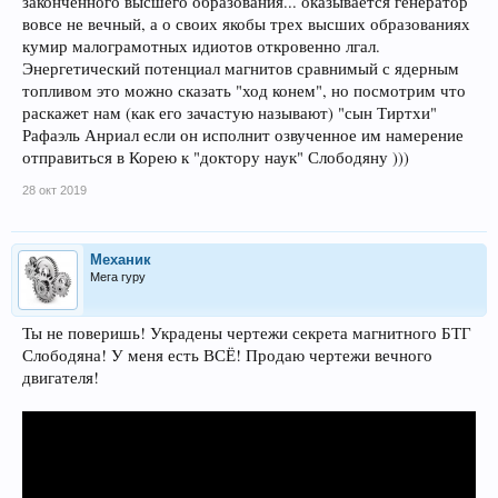
законченного высшего образования... оказывается генератор
вовсе не вечный, а о своих якобы трех высших образованиях
кумир малограмотных идиотов откровенно лгал.
Энергетический потенциал магнитов сравнимый с ядерным
топливом это можно сказать "ход конем", но посмотрим что
раскажет нам (как его зачастую называют) "сын Тиртхи"
Рафаэль Анриал если он исполнит озвученное им намерение
отправиться в Корею к "доктору наук" Слободяну )))
28 окт 2019
Механик
Мега гуру
Ты не поверишь! Украдены чертежи секрета магнитного БТГ
Слободяна! У меня есть ВСЁ! Продаю чертежи вечного
двигателя!