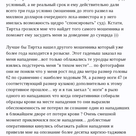
условный, а не реальный срок и ему действительно дали
всего три года условно (мошенник до этого развел на
миллион долларов очередного лоха-инвестора и у него
имелась возможность щедро "спонсировать" суд). Кстати,
Тиртха грозился мне что найдет того самого мошенника и
поможет ему засудить меня за доведение до суицида )))
Лучше бы Тиртха нашел другого мошенника который уже
более года находится в розыске. Этот гаденыш заказал на
меня нападение...вот только облажались те уродцы которые
взялись подстеречь меня "в тихом месте"... по фотографии
они не поняли что у меня рост под два метра размер головы
62 по сравнению с наиболее ходовым 58, а размер ноги 47 (и
соответствующий размер кулаков) дополнительно к этому
спортивное прошлое... ну и я так заехал "с ноги" в рыло
одного из нападавших что когда оперативники собирали
образцы крови на месте нападения то они выразили
обеспокоенность не потерял ли сознание один из нападавших
в ближайшем дворе от потери крови ? Очень смешной
момент приключился после нападения... доблестные
оперативники кинулись объезжать район нападения и
привезли мне на опознание более десятка киргизо-таджиков