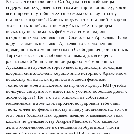
Рафаэль, что в отличие от Слободяна и его любовницы -
содержанки не удаляешь свои комментарии поскольку, кроме
всего прочего, у тебя имеется возможность поучиться у
старших товарищей. Если ты подумал что старший товарищ
это я, то ты ошибся... я не могу быть тебе товарищем
поскольку не занимаюсь фейкометством и пиаром
откровенных мошенников типа Слободяна и Аракеляна. Если
вдруг не знаешь кто такой Аракелян то это мошенник
примерно такого же пошиба как и Слободян...еще до того как
Тиртха связался со Слобояном он выкладывал видео с
рассказом об "инновационной разработке" мошенника
Аракеляна в горелке которого якобы происходит холодный
ядерный синтез...Очень хорошо знаю историю с Аракеляном
поскольку он пытался приплести к своей фейковой
технологии моего знакомого из научного центра РАН (чтобы
пользуясь авторитетом известного ученого побольше денег с
лохов собрать). Но что то я отвлекся на собственно
мошенников, а я же хотел продемонстрировать тебе опыт
твоих коллег по фейкоментству и пиару мошенников... вот он
этот опыт (ссылка) Как, однако, изящно отмазывается твой
коллега по фейкометству Андрей Маклаков. Что касается
дела о мошенничестве в отношении изобретателя "почти
вечного" магнитного двигателя из США то это среди