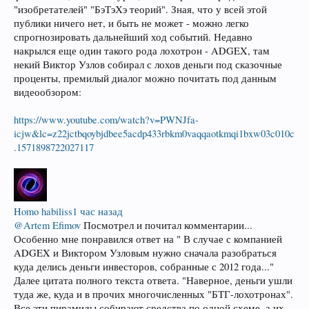
"изобретателей" "БэТэХэ теорий". Зная, что у всей этой
публики ничего нет, и быть не может - можно легко
спрогнозировать дальнейший ход событий. Недавно
накрылся еще один такого рода лохотрон - ADGEX, там
некий Виктор Узлов собирал с лохов деньги под сказочные
проценты, премилый диалог можно почитать под данным
видеообзором:
https://www.youtube.com/watch?v=PWNJfa-
icjw&lc=z22jctbqoybjdbee5acdp433rbkm0vaqqaotkmqi1bxw03c010c
.1571898722027117
Homo habiliss
1 час назад
@Artem Efimov
Посмотрел и почитал комментарии...
Особенно мне понравился ответ на " В случае с компанией
ADGEX и Виктором Узловым нужно сначала разобраться
куда делись деньги инвесторов, собранные с 2012 года..."
Далее цитата полного текста ответа. "Наверное, деньги ушли
туда же, куда и в прочих многочисленных "БТГ-лохотронах".
Все эти пирамиды собирают средства по одной схеме, а их