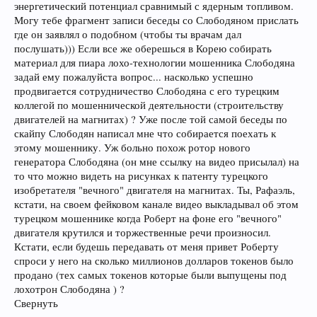
энергетический потенциал сравнимый с ядерным топливом.
Могу тебе фрагмент записи беседы со Слободяном прислать
где он заявлял о подобном (чтобы ты врачам дал
послушать))) Если все же оберешься в Корею собирать
материал для пиара лохо-технологии мошенника Слободяна
задай ему пожалуйста вопрос... насколько успешно
продвигается сотрудничество Слободяна с его турецким
коллегой по мошеннической деятельности (строительству
двигателей на магнитах) ? Уже после той самой беседы по
скайпу Слободян написал мне что собирается поехать к
этому мошеннику. Уж больно похож ротор нового
генератора Слободяна (он мне ссылку на видео присылал) на
то что можно видеть на рисунках к патенту турецкого
изобретателя "вечного" двигателя на магнитах. Ты, Рафаэль,
кстати, на своем фейковом канале видео выкладывал об этом
турецком мошеннике когда Роберт на фоне его "вечного"
двигателя крутился и торжественные речи произносил.
Кстати, если будешь передавать от меня привет Роберту
спроси у него на сколько миллионов долларов токенов было
продано (тех самых токенов которые были выпущены под
лохотрон Слободяна ) ?
Свернуть