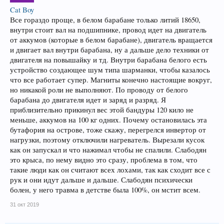
Cat Boy
Все гораздо проще, в белом барабане только литий 18650,
внутри стоит вал на подшипнике, провод идет на двигатель
от аккумов (которые в белом барабане), двигатель вращается
и двигает вал внутри барабана, ну а дальше дело техники от
двигателя на повышайку и тд. Внутри барабана белого есть
устройство создающее шум типа шарманки, чтобы казалось
что все работает супер. Магниты конечно настоящие вокруг,
но никакой роли не выполняют. По проводу от белого
барабана до двигателя идет и заряд и разряд. Я
приблизительно прикинул вес этой бандуры 120 кило не
меньше, аккумов на 100 кг одних. Почему остановилась эта
бутафория на острове, тоже скажу, перегрелся инвертор от
нагрузки, поэтому отключили нагреватель. Вырезали кусок
как он запускал и что нажимал чтобы не спалили. Слабодян
это крыса, по нему видно это сразу, проблема в том, что
такие люди как он считают всех лохами, так как сходит все с
рук и они идут дальше и дальше. Слабодян психически
болен, у него травма в детстве была 100%, он мстит всем.
31 окт 2019