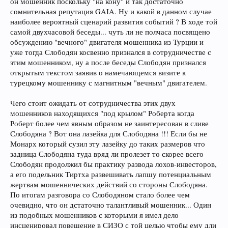
он мошенник поскольку "на кону" и так достаточно
сомнительная репутация GAIA. Ну и какой в данном случае
наиболее вероятный сценарий развития событий ? В ходе той
самой двухчасовой беседы... чуть ли не полчаса посвящено
обсуждению "вечного" двигателя мошенника из Турции и
уже тогда Слободян косвенно признался в сотрудничестве с
этим мошенником, ну а после беседы Слободян признался
открытым текстом заявив о намечающемся визите к
турецкому мошеннику с магнитным "вечным" двигателем.
Чего стоит ожидать от сотрудничества этих двух
мошенников находящихся "под крылом" Роберта когда
Роберт более чем явным образом не заинтересован в сливе
Слободяна ? Вот она лазейка для Слободяна !!! Если бы не
Монарх который сузил эту лазейку до таких размеров что
задница Слободяна туда вряд ли пролезет то скорее всего
Слободян продолжил бы практику развода лохов-инвесторов,
а его подельник Тиртха развешивать лапшу потенциальным
жертвам мошеннических действий со стороны Слободяна.
По итогам разговора со Слободяном стало более чем
очевидно, что он дстаточно талантливый мошенник... Один
из подобных мошенников с которыми я имел дело
инсценировал повешение в СИЗО с той целью чтобы ему дли