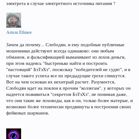
электрета в случае электретного источника питания ?
Artem Efimov
Зачем да почему... Слободян, и ему подобные публичные
мошенники действуют всегда одинаково: они любым
обманом, и фальсификацией выманивают из лохов деньги,
при этом надеясь "быстренько найти и построить
"настоящий" БэТэХэ", поскольку "победителей не судят", и в
случае такого успеха все их предыдущие грехи спишутся.
Вот на чем основан их нехитрый расчет. Разумеется,
Слободян идет на поклон к прочим "коллегам", у которых он
надеется поживиться "секретом БэТэХэ", не понимая даже,
что они такие же лоховоды, как и он, только более матерые, и
возможно более технически продвинуты в построении своих
фейковых шарманок.