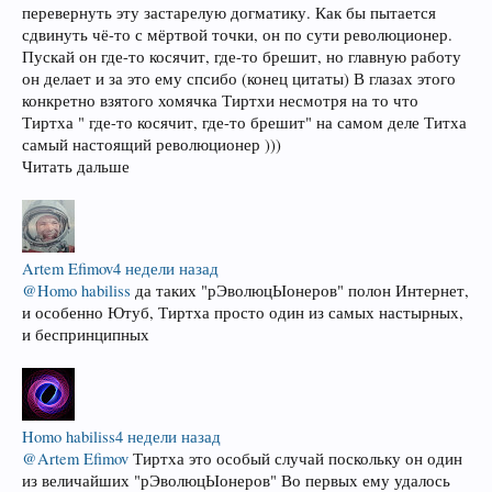
перевернуть эту застарелую догматику. Как бы пытается
сдвинуть чё-то с мёртвой точки, он по сути революционер.
Пускай он где-то косячит, где-то брешит, но главную работу
он делает и за это ему спсибо (конец цитаты) В глазах этого
конкретно взятого хомячка Тиртхи несмотря на то что
Тиртха " где-то косячит, где-то брешит" на самом деле Титха
самый настоящий революционер )))
Читать дальше
Artem Efimov
4 недели назад
@Homo habiliss
да таких "рЭволюцЫонеров" полон Интернет,
и особенно Ютуб, Тиртха просто один из самых настырных,
и беспринципных
Homo habiliss
4 недели назад
@Artem Efimov
Тиртха это особый случай поскольку он один
из величайших "рЭволюцЫонеров" Во первых ему удалось