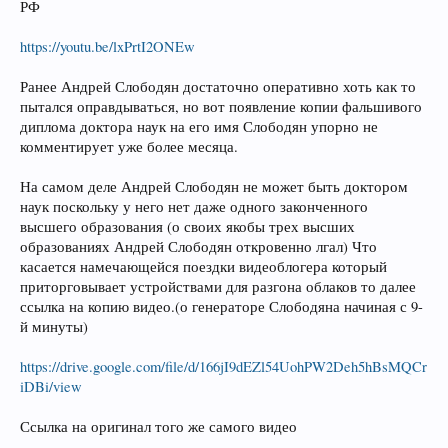
РФ
https://youtu.be/lxPrtI2ONEw
Ранее Андрей Слободян достаточно оперативно хоть как то
пытался оправдываться, но вот появление копии фальшивого
диплома доктора наук на его имя Слободян упорно не
комментирует уже более месяца.
На самом деле Андрей Слободян не может быть доктором
наук поскольку у него нет даже одного законченного
высшего образования (о своих якобы трех высших
образованиях Андрей Слободян откровенно лгал) Что
касается намечающейся поездки видеоблогера который
приторговывает устройствами для разгона облаков то далее
ссылка на копию видео.(о генераторе Слободяна начиная с 9-
й минуты)
https://drive.google.com/file/d/166jI9dEZl54UohPW2Deh5hBsMQCr
iDBi/view
Ссылка на оригинал того же самого видео