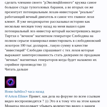
сделать членами своего "рЭволюцЫонного" кружка самое
большое стадо тупоголовых баранов, а во вторых он же
презентует потенциальным лохам-инвесторам "реально"
работающий вечный двигатель и самое что главное лохи
клюют. Я уже неоднократно рассказывал историю как
несколько месяцев тому назад на меня вышел один
потенциальный лох-инвестор который насмотревшись видео
Тиртхи о "вечном" магнитном генераторе Слободяна на
полном серьезе планировал инвестировать в слободяновский
лохотрон 100 тыс долларов...такую сумму в качестве
"инвестиций" Слободян спрашивает с тех лохов которые
выражают заинтересованность стать дилерами по продажам
"вечных" магнитных генераторов когда будет налажено их
серийное производство )))
Читать дальше
Homo habiliss
3 часа назад
@Artem Efimov
Привет, как дела на форуме по всем ссылкам
видео воспроизводятся ? ))) Это я к тому что на этом канале
Монарха продолжает убывать количество видео о нашем