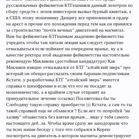
русскоязычных фейкометов-БТГешников данный лохотрон по
сбору средств с лохов-инвесторов вызвал бурный ажиотаж, а
в США этому мошеннику Данцигу все припомнили и ордер
на арест и прочие его похождения перед тем как он принялся
за строительство "почти вечных" двигателей на магнитах.
Вам бы фейкометам-БТГешикам академию фейкометства
учредить чтобы там читали лекции как следует грамотно
отмазываться если поймают на очередном вранье, ну а в
качестве ректора этой академии фейкометства настоятельно
рекомендую Маклакова (достойная кандидатура) Как
Маклаков изящно отмазывался от БТГ "алтайский зверь" про
который он обещал рассказать своим баранам-подписчикам.
Кстати, у разработчика БТГ "алтайский зверь" имеется
справка о шизофрении и если что его не посадят за
мошенничество, а в крайнем случае отправят на
принудительное лечение (ссылка) Посоветовал бы ты
Слободяну такую справку приобрести ))) Кстати, а сам то ты
такой справкой еще не обзавелся ? Если нет то попробуй "на
халяву" обзавестись без взятки врачам... лицо у тебя самого
настоящего деб..ла. Чтобы врачи сразу же заподозрили что
ты псих начни беседу с того что собрался в Корею
посмотреть на двигатель в котором магниты демонстрируют