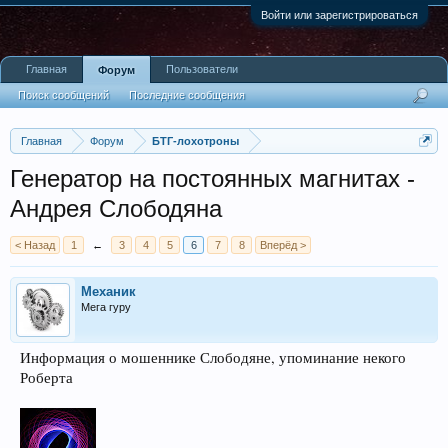
Войти или зарегистрироваться
Главная
Пользователи
Форум
Поиск сообщений
Последние сообщения
Главная
Форум
БТГ-лохотроны
Генератор на постоянных магнитах -
Андрея Слободяна
< Назад
1
←
3
4
5
6
7
8
Вперёд >
Механик
Мега гуру
Информация о мошеннике Слободяне, упоминание некого
Роберта