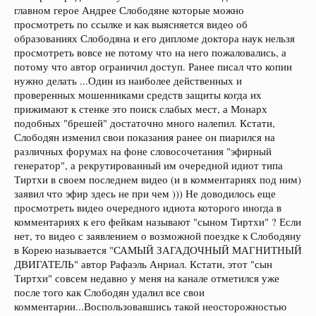
главном герое Андрее Слободяне которые можно
просмотреть по ссылке и как выясняется видео об
образованиях Слободяна и его дипломе доктора наук нельзя
просмотреть вовсе не потому что на него пожаловались, а
потому что автор ограничил доступ. Ранее писал что копии
нужно делать ...Один из наиболее действенных и
проверенных мошенниками средств защиты когда их
прижимают к стенке это поиск слабых мест, а Монарх
подобных "брешей" достаточно много налепил. Кстати,
Слободян изменил свои показания ранее он пиарился на
различных форумах на фоне словосочетания "эфирный
генератор", а рекрутированный им очередной идиот типа
Тиртхи в своем последнем видео (и в комментариях под ним)
заявил что эфир здесь не при чем ))) Не доводилось еще
просмотреть видео очередного идиота которого иногда в
комментариях к его фейкам называют "сыном Тиртхи" ? Если
нет, то видео с заявлением о возможной поездке к Слободяну
в Корею называется "САМЫЙ ЗАГАДОЧНЫЙ МАГНИТНЫЙ
ДВИГАТЕЛЬ" автор Рафаэль Анриал. Кстати, этот "сын
Тиртхи" совсем недавно у меня на канале отметился уже
после того как Слободян удалил все свои
комментарии...Воспользовавшись такой неосторожностью