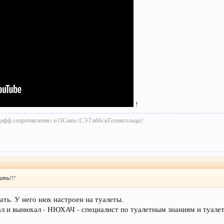
!
дифф.сопротивление) и ОСами (СЭ Гиббса/Гельмгольца)!
ить!!!
ать. У него нюх настроен на туалеты.
ал и вынюхал - НЮХАЧ - специалист по туалетным знаниям и туале