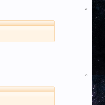
#2
#3