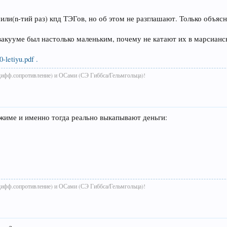
ли(n-тий раз) кпд ТЭГов, но об этом не разглашают. Только объясн
 вакууме был настолько маленьким, почему не катают их в марсианс
-letiyu.pdf .
дифф.сопротивление) и ОСами (СЭ Гиббса/Гельмгольца)!
жиме и именно тогда реально выкапывают деньги:
дифф.сопротивление) и ОСами (СЭ Гиббса/Гельмгольца)!