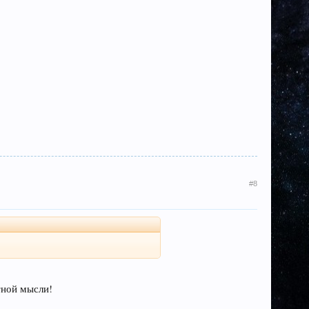
#8
тной мысли!