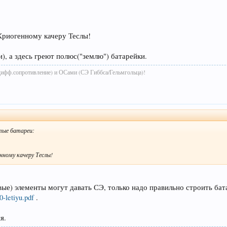
Криогенному качеру Теслы!
), а здесь греют полюс("землю") батарейки.
дифф.сопротивление) и ОСами (СЭ Гиббса/Гельмгольца)!
тые батареи:
нному качеру Теслы!
ые) элементы могут давать СЭ, только надо правильно строить бата
-letiyu.pdf
.
я.