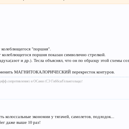
т колеблющегося "поршня".
уг колеблющегося поршня показан символично стрелкой.
духа(азот и др.). Тесла объяснял, что он по образцу этой схемы со
 применить МАГНИТОКАЛОРИЧЕСКИЙ перекресток контуров.
дифф.сопротивление) и ОСами (СЭ Гиббса/Гельмгольца)!
ь колоссальные экономии у тягачей, самолетов, подлодок...
ег даже выше 10 раз!