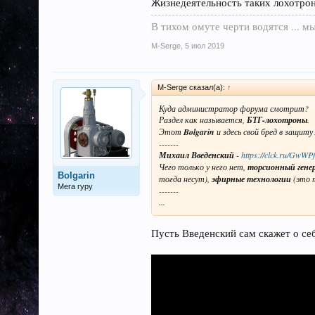
Жизнедеятельность таких лохотрон
В тихом омуте черти водятся ... мы
M-Serge
,
5 июл 2019
M-Serge сказал(а):
↑
Куда администратор форума смотрит?
Раздел как называется,
БТГ-лохотроны
.
Этот
Bolgarin
и здесь свой бред в защит
-------
Михаил Введенский
-
https://clck.ru/GwWPf
Чего только у него нет,
торсионный гене
Bolgarin
тогда несут),
эфирные технологии
(это т
Мега гуру
-------
...
Пусть Введенский сам скажет о себ