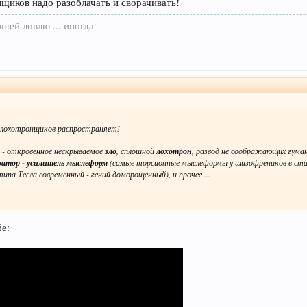
щиков надо разоблачать и сворачивать!
шей ловлю ... иногда
у лохотронщиков распространяет!
- откровенное нескрываемое
зло
, сплошной
лохотрон
, развод не соображающих гуман
ратор
-
усилитель мыслеформ
(самые торсионные мыслеформы у шизофреников в стад
ипа Тесла современный - гений доморощенный), и прочее ...
е: