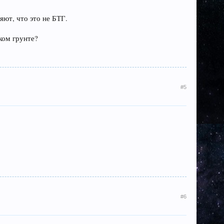
яют, что это не БТГ.
ком грунте?
#5
#6