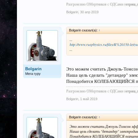
Разгромляю ОМертников с ОДСами (
отриц
.
Bolgarin
,
30 апр 2019
Bolgarin сказал(а):
↑
...
http://www.rusphysics.ru/files/K%20150-letiyu
...
Это можем считать Джоуль-Томсон
Bolgarin
Мега гуру
Наша цель сделать "детандер" эле
Понадобится КОЛЕБАЮЩИЙСЯ порш
Разгромляю ОМертников с ОДСами (
отриц
.
Bolgarin
,
1 май 2019
Bolgarin сказал(а):
↑
Это можем считать Джоуль-Томсон эфф
Наша цель сделать "детандер" электроди
Понадобится КОЛЕБАЮЩИЙСЯ поршень/ло