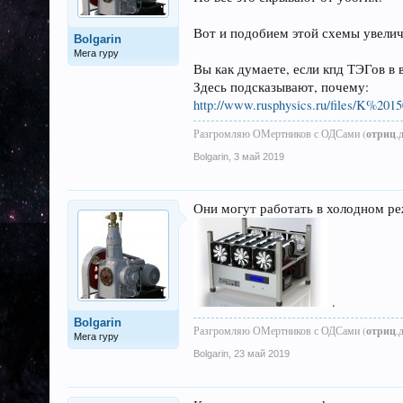
Вот и подобием этой схемы увеличи
Bolgarin
Мега гуру
Вы как думаете, если кпд ТЭГов в
Здесь подсказывают, почему:
http://www.rusphysics.ru/files/K%20150
Разгромляю ОМертников с ОДСами (
отриц
.
Bolgarin
,
3 май 2019
Они могут работать в холодном ре
.
Bolgarin
Разгромляю ОМертников с ОДСами (
отриц
.
Мега гуру
Bolgarin
,
23 май 2019