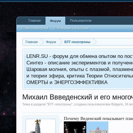
Главная
Пользователи
Форум
Поиск сообщений
Последние сообщения
Главная
Форум
БТГ-лохотроны
LENR.SU - форум для обмена опытом по пос
Синтез - описание экспериментов и получен
Шаровая молния, опыты с плазмой, плазменн
и теории эфира, критика Теории Относитель
ОМЕРТЫ и ЭНЕРГОЭФФЕКТИВКА
Михаил Ввведенский и его мног
Тема в разделе "
БТГ-лохотроны
", создана пользователем
Bolgarin
,
24 ап
Почему Веденский показывает пла