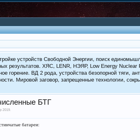
тройке устройств Свободной Энергии, поиск единомышл
ных результатов. ХЯС, LENR, НЭЯР, Low Energy Nuclear
ое горение. ВД 2 рода, устройства безопорной тяги, а
ности. Мировой заговор, запрещенные технологии, сокр
очисленные БТГ
р 2019
.
стинчатые батареи: