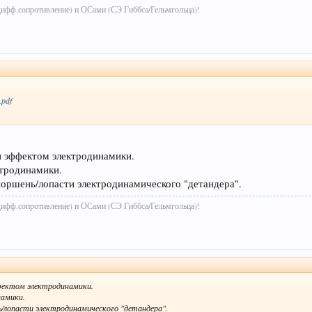
дифф.сопротивление) и ОСами (СЭ Гиббса/Гельмгольца)!
.pdf
 эффектом электродинамики.
ктродинамики.
ень/лопасти электродинамического "детандера".
дифф.сопротивление) и ОСами (СЭ Гиббса/Гельмгольца)!
ектом электродинамики.
намики.
пасти электродинамического "детандера".