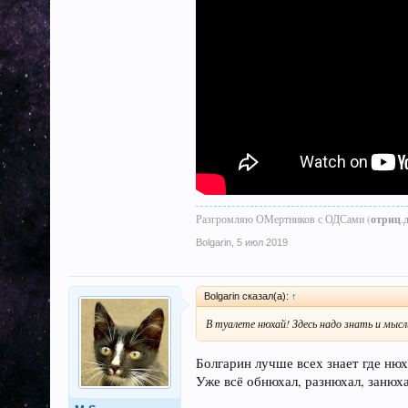
Разгромляю ОМертников с ОДСами (
отриц
.
Bolgarin
,
5 июл 2019
Bolgarin сказал(а):
↑
В туалете нюхай! Здесь надо знать и мысл
Болгарин лучше всех знает где нюх
Уже всё обнюхал, разнюхал, занюх