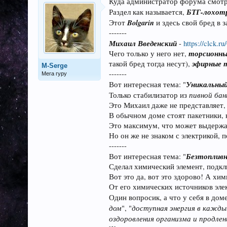
Куда администратор форума смот
БТГ-лохот
Раздел как называется,
Bolgarin
Этот
и здесь свой бред в 
-------
Михаил Введенский
-
https://clck.
торсионны
Чего только у него нет,
эфирные 
такой бред тогда несут),
M-Serge
-------
Мега гуру
Уникальный
Вот интересная тема: "
пивной бан
Только стабилизатор из
Это Михаил даже не представляет,
В обычном доме стоят пакетники, н
Это максимум, что может выдержа
Но он же не знаком с электрикой, 
-------
Безтопливн
Вот интересная тема: "
Сделал химический элемент, подкл
Вот это да, вот это здорово! А хи
От его химических источников эл
Один вопросик, а что у себя в доме
дом
доступная энергия в кажды
", "
оздоровления организма и продле