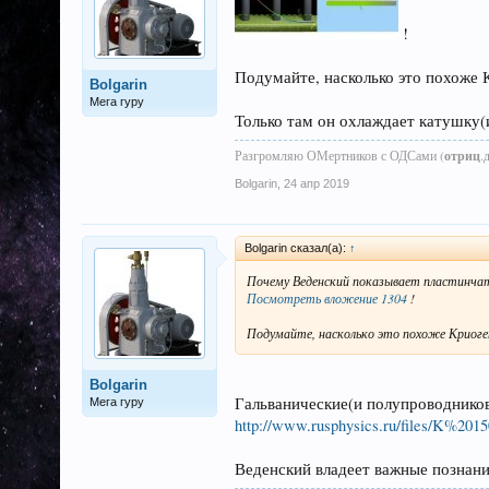
!
Подумайте, насколько это похоже 
Bolgarin
Мега гуру
Только там он охлаждает катушку(и
Разгромляю ОМертников с ОДСами (
отриц
.
Bolgarin
,
24 апр 2019
Bolgarin сказал(а):
↑
Почему Веденский показывает пластинча
Посмотреть вложение 1304
!
Подумайте, насколько это похоже Криоге
Bolgarin
Гальванические(и полупроводников
Мега гуру
http://www.rusphysics.ru/files/K%20150
Веденский владеет важные познани