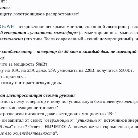
рит?
роны
.
защиту лохотронщиков распространяет!
зло
лохотрон
ru/GwWPf
- откровенное нескрываемое
, сплошной
, раз
й генератор
-
усилитель мыслеформ
(самые торсионные мыслефор
технологии
(это типа Тесла современный - гений доморощенный), и 
 стабилизатор - инвертор до 50 квт в каждый дом. не имеющий 
ки
!
 что за мощность 50кВт.
у на 10А, на 25А даже. 25А умножить на 220В, получится 5500Вт.
ть проводка.
поэтому и втирает всякую дичь.
ая электростанция своими руками
".
ючил к нему генератор и получил уникальную безтоплевную элект
мическая реакция не топливо?
ектроэнергии питаются даже светодиоды мощностью 1Вт!
сверхмощных
уникальных
 он запитал от своих "
" "
" источников энер
й дом
НИЧЕГО
" и т.п.? Ответ -
! А почему же так скромненько, а 
ние его жизнедеятельности
".