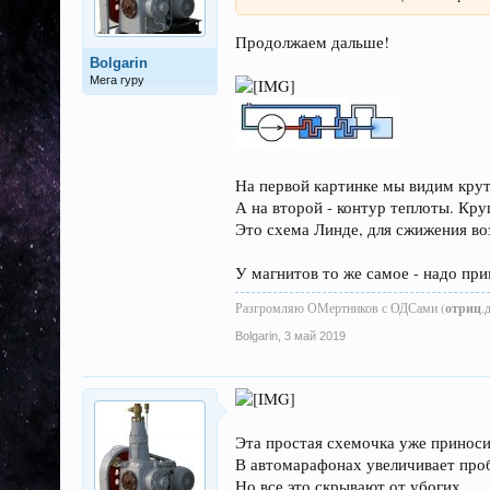
Продолжаем дальше!
Bolgarin
Мега гуру
На первой картинке мы видим кру
А на второй - контур теплоты. Кр
Это схема Линде, для сжижения воз
У магнитов то же самое - надо
Разгромляю ОМертников с ОДСами (
отриц
.
Bolgarin
,
3 май 2019
Эта простая схемочка уже приносит
В автомарафонах увеличивает проб
Но все это скрывают от убогих.