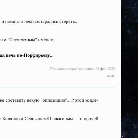
и память о нем постарались стереть...
ным "Сегментным" именем...
я печь по-Порфирьеву...
Последнее редактирование:
21 фев 2022
#245
е составить некую "оппозицию"....? этой кодле-
е с-Колчиным Селиваном/Шалыгиным --- и прочей
..