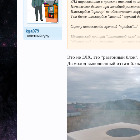
ЗЛХ нарисованная в-проекте таковой не-яв
Печь сильно-дымит при-холодной растопке
Имеющийся "прогар" не-обеспечивает кор
Тем-более, имеющийся "лишний" верхний ды
Оценку понижаю до-крепкой "тройки"...!
kga079
Еблановский-принцип "шахматной-вязи" з
Почетный гуру
"еблановский-конструктив" --- успешно-св
.
Это не ЗЛХ, это "разгонный блок"..
Дымоход выполненный из газоблок