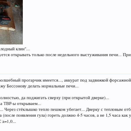
лодный клин"...
буется открывать только после недельного выстуживания печи... Пр
волшебный прогарчик имеется..., аккурат под задвижкой форсажной.
-жу Бессонову делать нормальные печи...
олностью, да поджигать сверху (при открытой дверке)...
 а ТВР-ы открываем...
.. Через стёклышко тепло пешком убегает... Дверку с тепловым от
(после появления гула) гореть должно 4-5 часов, а не 1,5 часа как у
a=1,0...
 С