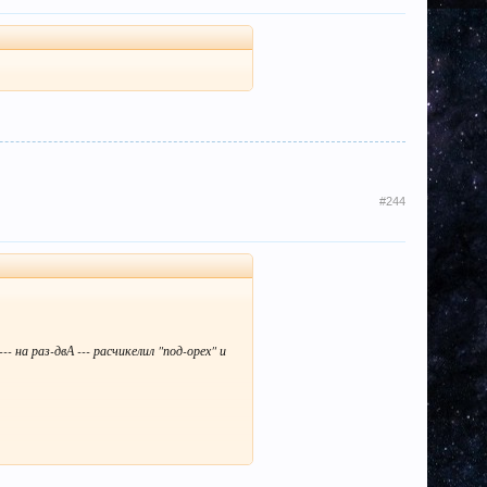
#244
- на раз-двА --- расчикелил "под-орех" и
начительно --- добротность "сегментных-