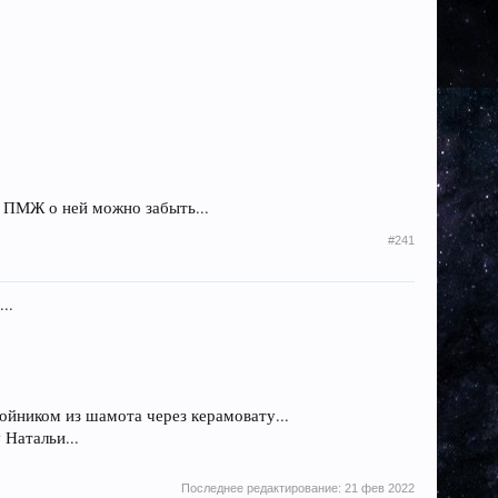
и ПМЖ о ней можно забыть...
#241
..
бойником из шамота через керамовату...
 Натальи...
Последнее редактирование:
21 фев 2022