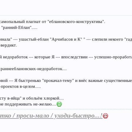
самопальный плагиат от "еблановского-конструктива".
ранний-Еблан".....
нала" --- ушастый-еблан "Арчибасов и К° " --- слепили некоего "гадк
-вердикт.
 недоработок --- которые Я --- впоследствии --- успешно-проработал 
 раннееблановских-недоработок....
вой --- Я быстренько "прокачал-тему" и внёс важные существенны
проектов в-целом.....
сту в-яйца" и обольём хлоркой....
не поддерживать не-желаю....
тко / проси-мало / уходи-быстро...!