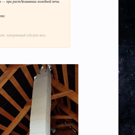
--- при растАпливании холодной печи.
кте.
от, запирающий-нАглухо весь