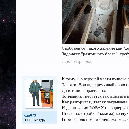
Свободен от такого явления как "хо
Задвижку "разгонного блока", тре
kga079
,
21 фев 2022
К тому ж в верхней части колпака 
Так что, Вован, переучивай свою г
Да и топить правильно...
Топливник требуется закладывать п
Как разгорится, дверку закрываем,
И да, никаких ROBAX-ов в дверках.
После подстройки (зажима) воздуха 
kga079
Горит сполохами и очень жарко...
Почетный гуру