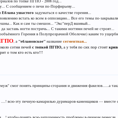
риалов по топке ПГПО - 2008 год...
у... С сообщением о печи по-Порфирьеву...
ца" и обольём хлоркой....
Еблана ушастого
л
задуматься о качестве горения...
держивать не-желаю....
оявлению встать ко всем в оппозицию... Все его темы по-закрывали 
шны... Как и сам ты смешон... "Экс"перД вшивый...
да заставь ногти постричь... С такими ногтями печей не строят...
ообъёмного Горения в Полупрозрачной Оболочке) каким то ущерб
ПГПО
"еблановское"
сегментная...
, а
название
с топкой ПГПО,
крива
около сотни печей
а у тебя по сих пор стоит
ит о том кто есть кто!!!
муж" смог понять принципы-сгорания и движения факелов......а такж
 ....! всю-эту печную-камарилью дуримаров-каменщиков --- вмест
....! чтобы-понять всю-запущенность проблемы в-печном ремесле...