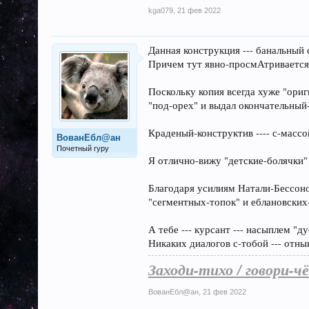
kga079
,
21 фев 2022
Данная конструкция --- банальный 
Причем тут явно-просмАтривается "
Поскольку копия всегда хуже "ориги
"под-орех" и выдал окончательный
Краденый-конструктив ---- с-массой
ВованЕбл@ан
Почетный гуру
Я отлично-вижу "детские-болячки"
Благодаря усилиям Натали-Бессоно
"сегментных-топок" и еблановских-
А тебе --- курсант --- насыплем "ду
Никаких диалогов с-тобой --- отны
Заходи-тихо / говори-чё
ВованЕбл@ан
,
21 фев 2022