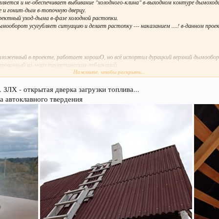
ляется и не-обеспечивает выбивание "холодного-клина" в-выходном контуре дымохода 
 и гонит-дым в-топочную дверцу.
ректный уход-дыма в-фазе холодной растопки.
мооборот усугубляет ситуацию и делает растопку --- наказанием ....! в-данном прое
аложенный в-проекте, работает хорошО, но всё испортил дурацкий верхний дымообор
орованный из-моих теоретических-публикаций.....
Нажмите, чтобы раскрыть...
. ЗЛХ - открытая дверка загрузки топлива...
а автоклавного твердения