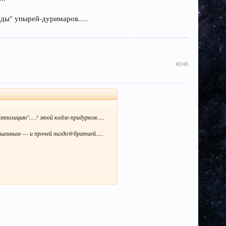
ды" упырей-дуримаров.....
#246
озицию"....? этой кодле-придурков.....
ыгиным --- и прочей пиздо@братией.....