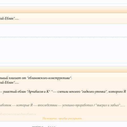
-Еблан".....
льный плагиат от "еблановского-конструктива".
-Еблан".....
- ушастый-еблан "Арчибасов и К° " --- слепили некоего "гадкого-утенка", которого Я --
боток --- которые Я --- впоследствии --- успешно-проработал / "высрал и забыл"......
блановских-недоработок....
Нажмите, чтобы раскрыть...
 Я быстренько "прокачал-тему" и внёс важные существенные "ноухАу" повышающие-з