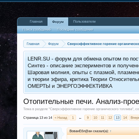
Главная
Пользователи
Форум
Поиск сообщений
Последние сообщения
Главная
Форум
Сверхэффективное горение органическо
LENR.SU - форум для обмена опытом по пос
Синтез - описание экспериментов и получен
Шаровая молния, опыты с плазмой, плазменн
и теории эфира, критика Теории Относитель
ОМЕРТЫ и ЭНЕРГОЭФФЕКТИВКА
Отопительные печи. Анализ-прое
Тема в разделе "
Сверхэффективное горение органического топлива
", 
Страница 13 из 14
< Назад
1
←
9
10
11
12
13
14
Впер
ВованЕбл@ан сказал(а):
↑