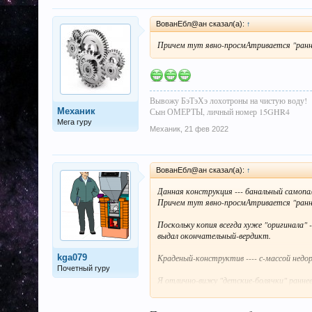
ВованЕбл@ан сказал(а):
↑
Причем тут явно-просмАтривается "ранний
Вывожу БэТэХэ лохотроны на чистую воду!
Механик
Сын ОМЕРТЫ, личный номер 15GHR4
Мега гуру
Механик
,
21 фев 2022
ВованЕбл@ан сказал(а):
↑
Данная конструкция --- банальный самопа
Причем тут явно-просмАтривается "ранний
Поскольку копия всегда хуже "оригинала" --
выдал окончательный-вердикт.
kga079
Краденый-конструктив ---- с-массой недора
Почетный гуру
Я отлично-вижу "детские-болячки" раннее
Благодаря усилиям Натали-Бессоновой ---