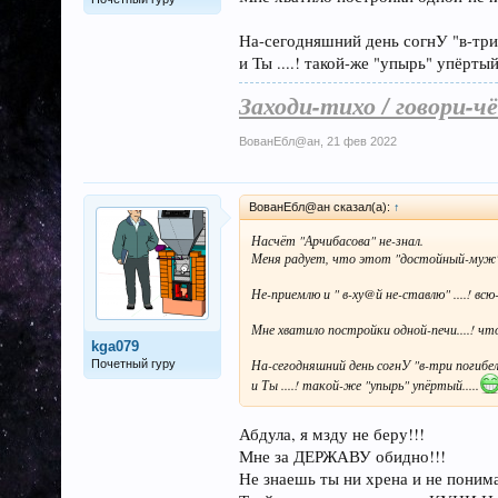
На-сегодняшний день согнУ "в-три
и Ты ....! такой-же "упырь" упёртый.
Заходи-тихо / говори-чё
ВованЕбл@ан
,
21 фев 2022
ВованЕбл@ан сказал(а):
↑
Насчёт "Арчибасова" не-знал.
Меня радует, что этот "достойный-муж" с
Не-приемлю и " в-ху@й не-ставлю" ....! в
Мне хватило постройки одной-печи....! чт
kga079
На-сегодняшний день согнУ "в-три погибел
Почетный гуру
и Ты ....! такой-же "упырь" упёртый.....
Абдула, я мзду не беру!!!
Мне за ДЕРЖАВУ обидно!!!
Не знаешь ты ни хрена и не поним