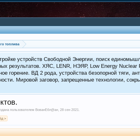
го топлива
тройке устройств Свободной Энергии, поиск единомышл
ных результатов. ХЯС, LENR, НЭЯР, Low Energy Nuclear
ое горение. ВД 2 рода, устройства безопорной тяги, а
ности. Мировой заговор, запрещенные технологии, сокр
ктов.
создана пользователем
ВованЕбл@ан
,
28 сен 2021
.
ёд >