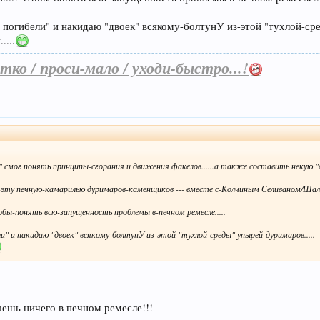
 погибели" и накидаю "двоек" всякому-болтунУ из-этой "тухлой-сре
....
тко / проси-мало / уходи-быстро...!
мог понять принципы-сгорания и движения факелов......а также составить некую "опп
сю-эту печную-камарилью дуримаров-каменщиков --- вместе с-Колчиным Селиваном/Шал
обы-понять всю-запущенность проблемы в-печном ремесле.....
и" и накидаю "двоек" всякому-болтунУ из-этой "тухлой-среды" упырей-дуримаров.....
аешь ничего в печном ремесле!!!