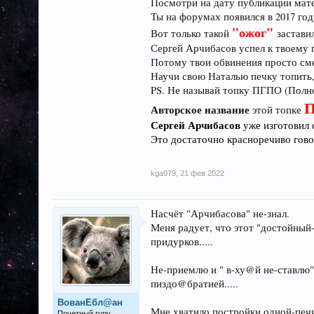
топок" и еблановских-проектов в-целом.....
Посмотри на дату публикации мате
Ты на форумах появился в 2017 год
А тебе --- курсант --- насыплем "дусту в-яй
"ожог"
Вот только такой
застави
Никаких диалогов с-тобой --- отныне под
Сергей Арчибасов успел к твоему п
Потому твои обвинения просто сме
Научи свою Наталью печку топить, 
PS. Не называй топку ПГПО (Полн
Авторское название
этой топке
Сергей Арчибасов
уже изготовил 
Это достаточно красноречиво говор
kga079
,
21 фев 2022
Насчёт "Арчибасова" не-знал.
Меня радует, что этот "достойный-
придурков.....
Не-приемлю и " в-ху@й не-ставлю"
пиздо@братией.....
ВованЕбл@ан
Мне хватило постройки одной-печи
Почетный гуру