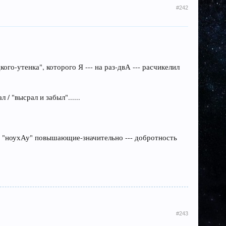
#242
ого-утенка", которого Я --- на раз-двА --- расчикелил
/ "высрал и забыл"......
е "ноухАу" повышающие-значительно --- добротность
#243