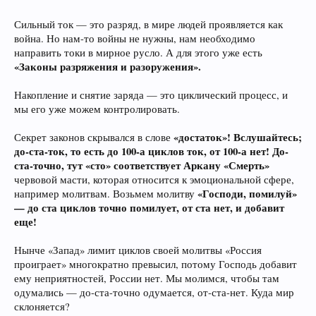
Сильный ток — это разряд, в мире людей проявляется как
война. Но нам-то войны не нужны, нам необходимо
направить токи в мирное русло. А для этого уже есть
«Законы разряжения и разоружения».
Накопление и снятие заряда — это циклический процесс, и
мы его уже можем контролировать.
«достаток»! Вслушайтесь;
Секрет законов скрывался в слове
до-ста-ток, то есть до 100-а циклов ток, от 100-а нет! До-
ста-точно, тут «сто» соответствует Аркану «Смерть»
червовой масти, которая относится к эмоциональной сфере,
«Господи, помилуй»
например молитвам. Возьмем молитву
— до ста циклов точно помилует, от ста нет, и добавит
еще!
Нынче «Запад» лимит циклов своей молитвы «Россия
проиграет» многократно превысил, потому Господь добавит
ему неприятностей, России нет. Мы молимся, чтобы там
одумались — до-ста-точно одумается, от-ста-нет. Куда мир
склоняется?