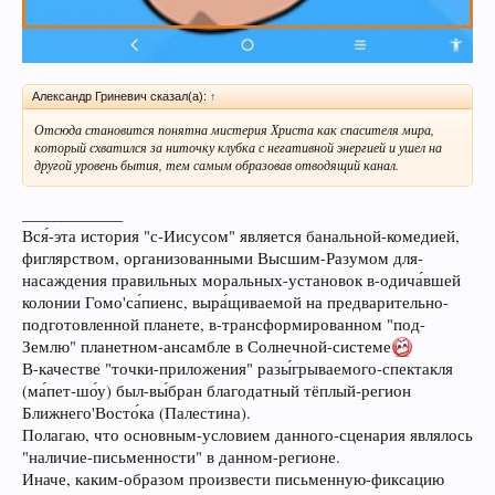
Александр Гриневич сказал(а):
↑
Отсюда становится понятна мистерия Христа как спасителя мира,
который схватился за ниточку клубка с негативной энергией и ушел на
другой уровень бытия, тем самым образовав отводящий канал.
_____________
Вся́-эта история "с-Иисусом" является банальной-комедией,
фиглярством, организованными Высшим-Разумом для-
насаждения правильных моральных-установок в-одича́вшей
колонии Гомо'са́пиенс, выра́щиваемой на предварительно-
подготовленной планете, в-трансформированном "под-
Землю" планетном-ансамбле в Солнечной-системе
В-качестве "точки-приложения" разы́грываемого-спектакля
(ма́пет-шо́у) был-вы́бран благодатный тёплый-регион
Ближнего'Восто́ка (Палестина).
Полагаю, что основным-условием данного-сценария являлось
"наличие-письменности" в данном-регионе.
Иначе, каким-образом произвести письменную-фиксацию