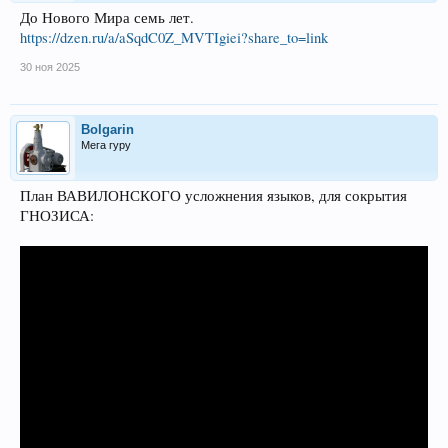
До Нового Мира семь лет.
https://dzen.ru/a/aSqdC0Z_MVTIgiei?share_to=link
30 ноя 2025
Bolgarin
Мега гуру
План ВАВИЛОНСКОГО усложнения языков, для сокрытия
ГНОЗИСА: