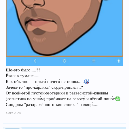
Шо́-это было́.....??
Ёжик в-тумане.....
Как-обычно --- никто́ ничего́ не-понял.....
Зачем-то "про-ка́рлика" сюда́-приплёл...?
От всей-этой пустой-эзотерики и развесистой-клюквы
(логистика по-уша́м) пробивает на-зевоту́ и лёгкий-поно́с
Синдром "раздражённого-кишечника" налицо́.....
4 окт 2024