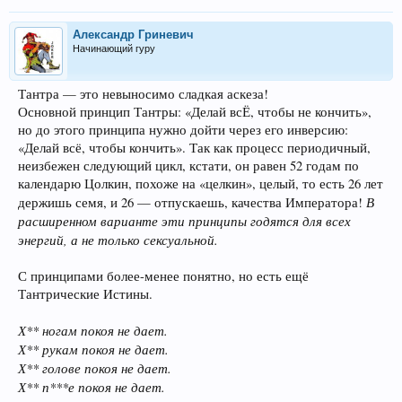
Александр Гриневич
Начинающий гуру
Тантра — это невыносимо сладкая аскеза!
Основной принцип Тантры: «Делай всЁ, чтобы не кончить»,
но до этого принципа нужно дойти через его инверсию:
«Делай всё, чтобы кончить». Так как процесс периодичный,
неизбежен следующий цикл, кстати, он равен 52 годам по
календарю Цолкин, похоже на «целкин», целый, то есть 26 лет
В
держишь семя, и 26 — отпускаешь, качества Императора!
расширенном варианте эти принципы годятся для всех
энергий, а не только сексуальной.
С принципами более-менее понятно, но есть ещё
Тантрические Истины.
Х** ногам покоя не дает.
Х** рукам покоя не дает.
Х** голове покоя не дает.
Х** п***е покоя не дает.