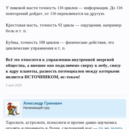
У пиковой масти точность 116 циклов — информация. До 116
повторений дойдет, от 116 переключатся на другую.
Крестовая масть, точность 92 цикла — ощущения, например
боль и т. п.
Бубны, точность 108 циклов — физические действия, это
циклические упражнения и т. п.
Всё это относится к управлению внутренней энергией
общества, а внешне оно подключено сверху к небу, снизу
к ядру планеты, разность потенциалов между которыми
является ИСТОЧНИКОМ, ис-током!
5 июн 2025
Александр Гриневич
Начинающий гуру
Тарологи, астрологи, психологи и прочие давно научились
оголять и проникать в Души, следующий шаг —
то же делать