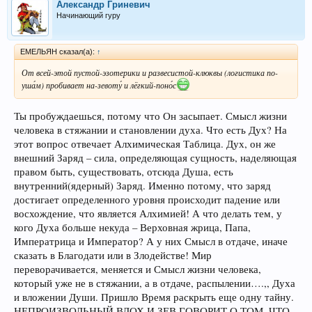
Александр Гриневич
Начинающий гуру
ЕМЕЛЬЯН сказал(а):
↑
От всей-этой пустой-эзотерики и развесистой-клюквы (логистика по-
уша́м) пробивает на-зевоту́ и лёгкий-поно́с
Ты пробуждаешься, потому что Он засыпает. Смысл жизни
человека в стяжании и становлении духа. Что есть Дух? На
этот вопрос отвечает Алхимическая Таблица. Дух, он же
внешний Заряд – сила, определяющая сущность, наделяющая
правом быть, существовать, отсюда Душа, есть
внутренний(ядерный) Заряд. Именно потому, что заряд
достигает определенного уровня происходит падение или
восхождение, что является Алхимией! А что делать тем, у
кого Духа больше некуда – Верховная жрица, Папа,
Императрица и Император? А у них Смысл в отдаче, иначе
сказать в Благодати или в Злодействе! Мир
переворачивается, меняется и Смысл жизни человека,
который уже не в стяжании, а в отдаче, распылении….,, Духа
и вложении Души. Пришло Время раскрыть еще одну тайну.
НЕПРОИЗВОЛЬНЫЙ ВДОХ И ЗЕВ ГОВОРИТ О ТОМ, ЧТО