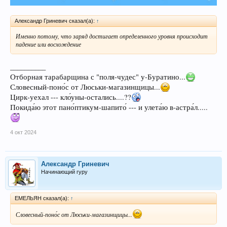
Александр Гриневич сказал(а):
↑
Именно потому, что заряд достигает определенного уровня происходит
падение или восхождение
__________
Отборная тарабарщина с "поля-чудес" у-Буратино...
Словесный-поно́с от Люськи-магазинщицы...
Цирк-уехал --- кло́уны-остались....??
Покида́ю этот пано́птикум-шапито́ --- и улета́ю в-астра́л.....
4 окт 2024
Александр Гриневич
Начинающий гуру
ЕМЕЛЬЯН сказал(а):
↑
Словесный-поно́с от Люськи-магазинщицы...