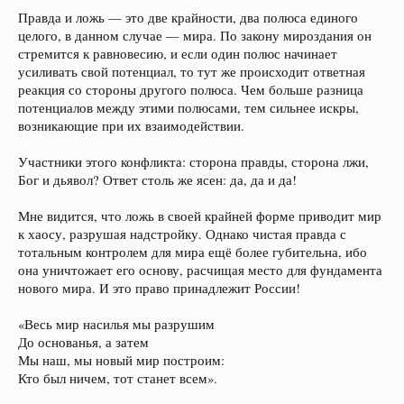
Правда и ложь — это две крайности, два полюса единого
целого, в данном случае — мира. По закону мироздания он
стремится к равновесию, и если один полюс начинает
усиливать свой потенциал, то тут же происходит ответная
реакция со стороны другого полюса. Чем больше разница
потенциалов между этими полюсами, тем сильнее искры,
возникающие при их взаимодействии.
Участники этого конфликта: сторона правды, сторона лжи,
Бог и дьявол? Ответ столь же ясен: да, да и да!
Мне видится, что ложь в своей крайней форме приводит мир
к хаосу, разрушая надстройку. Однако чистая правда с
тотальным контролем для мира ещё более губительна, ибо
она уничтожает его основу, расчищая место для фундамента
нового мира. И это право принадлежит России!
«Весь мир насилья мы разрушим
До основанья, а затем
Мы наш, мы новый мир построим:
Кто был ничем, тот станет всем».