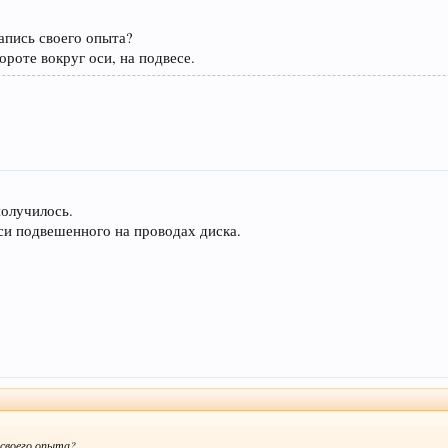
апись своего опыта?
ороте вокруг оси, на подвесе.
получилось.
оси подвешенного на проводах диска.
своего опыта?