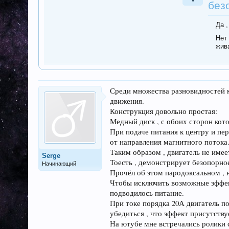
без
Да ,
Нет
жив
Среди множества разновидностей 
движения.
Конструкция довольно простая:
Медный диск , с обоих сторон ко
При подаче питания к центру и пер
от направления магнитного потока
Таким образом , двигатель не име
Serge
Тоесть , демонстрирует безопорно
Начинающий
Прочёл об этом пародоксальном , на
Чтобы исключить возможные эффект
подводилось питание.
При токе порядка 20А двигатель по
убедиться , что эффект присутству
На ютубе мне встречались ролики 