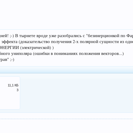
ней! ;-) В тырнете вроде уже разобрались с "безинерционкой по Фа
о эффекта (доказательство получения 2-х полярной сущности из одн
ЭНЕРГИИ (электрической) )
бного униполяра (ошибки в пониманиях положения векторов...)
рав" ;-)
11,1 КБ
3