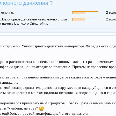
опорного движения ?
 конечно.
2 гол
 . Безопорное движение невозможно , пока
2 гол
а память Великого Эйнштейна.
конструкций Униполярного двигателя -генератора Фарадея есть од
торого расположены кольцевые постоянные магниты разноименными 
иферии диска , он приходит во вращение. Причём направление вращ
.
ет статора в привычном понимании , а отталкивается от окружающег
е движение.
 мой взгляд , двигателе давно , а пару месяцев назад убедился в ег
ы от искрения в местах подвода питания , я подвесил диск в гори
ворачивался примерно на 90 градусов. Тоесть , развиваемый момент
ет и "учебник не врёт"
с ещё более простой модификацией этого двигателя :