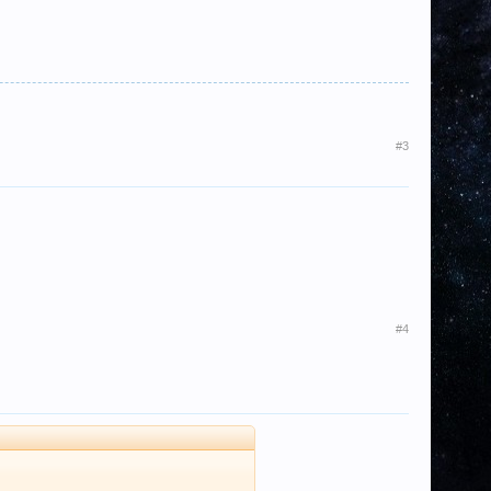
#3
#4