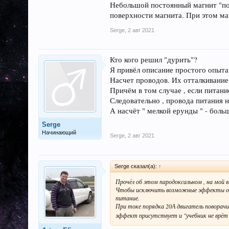
Небольшой постоянный магнит "под
поверхности магнита. При этом ма
Serge
,
2 авг 2021
Кто кого решил "дурить"?
Я привёл описание простого опыта
Насчет проводов. Их отталкивание 
Причём в том случае , если питани
Следовательно , провода питания н
А насчёт " мелкой ерунды " - боль
Serge
Начинающий
Serge
,
2 авг 2021
Serge сказал(а):
↑
Прочёл об этом пародоксальном , на мой взг
Чтобы исключить возможные эффекты от ис
питание.
При токе порядка 20А двигатель поворачив
эффект присутствует и "учебник не врё