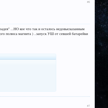
#6
радея" ...НО кое что так и осталось недовысказанным
ого полюса магнита ) ..запуск УШ от севшей батарейки
#7