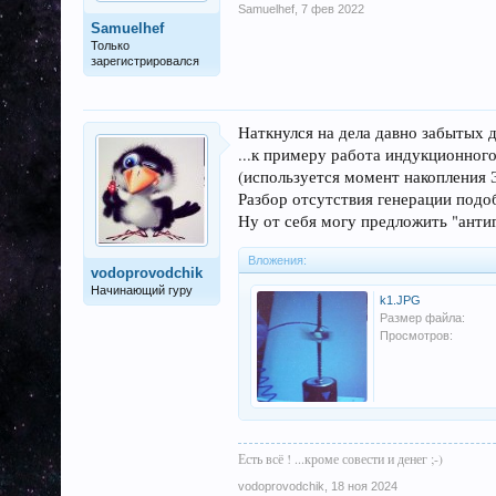
Samuelhef
,
7 фев 2022
Samuelhef
Только
зарегистрировался
Наткнулся на дела давно забытых д
...к примеру работа индукционног
(используется момент накопления 
Разбор отсутствия генерации подо
Ну от себя могу предложить "антиг
Вложения:
vodoprovodchik
Начинающий гуру
k1.JPG
Размер файла:
Просмотров:
Есть всё ! ...кроме совести и денег ;-)
vodoprovodchik
,
18 ноя 2024