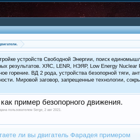
вигатели.
тройке устройств Свободной Энергии, поиск единомышл
ных результатов. ХЯС, LENR, НЭЯР, Low Energy Nuclear
ое горение. ВД 2 рода, устройства безопорной тяги, а
ности. Мировой заговор, запрещенные технологии, сокр
как пример безопорного движения.
оздана пользователем
Serge
,
2 авг 2021
.
таете ли вы двигатель Фарадея примером