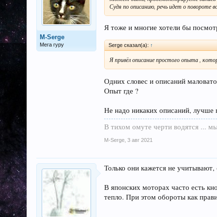
Судя по описанию, речь идет о повороте во
Я тоже и многие хотели бы посмотр
M-Serge
Мега гуру
Serge сказал(а):
↑
Я привёл описание простого опыта , кот
Одних словес и описаний маловато
Опыт где ?
Не надо никаких описаний, лучше п
В тихом омуте черти водятся ... мы
M-Serge
,
3 авг 2021
Только они кажется не учитывают, с
В японских моторах часто есть к
тепло. При этом обороты как прави