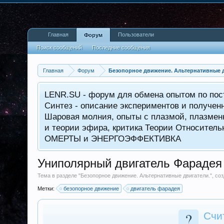
Главная
Пользователи
Форум
Поиск сообщений
Последние сообщения
Главная
Форум
Безопорное движение. Альтернативные д
LENR.SU - форум для обмена опытом по пос
Синтез - описание экспериментов и получен
Шаровая молния, опыты с плазмой, плазменн
и теории эфира, критика Теории Относитель
ОМЕРТЫ и ЭНЕРГОЭФФЕКТИВКА
Униполярный двигатель Фарадея 
Тема в разделе "
Безопорное движение. Альтернативные двигатели.
", с
Метки:
безопорное движение
двигатель фарадея
?
Счи