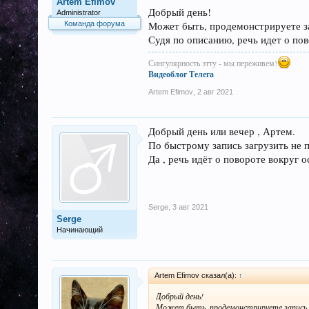
Artem Efimov
Добрый день!
Administrator
Может быть, продемонстрируете з
Команда форума
Судя по описанию, речь идет о пов
Сингулярность этту - мы переживем!
Видеоблог
Телега
Artem Efimov
,
2 авг 2021
Добрый день или вечер , Артем.
По быстрому запись загрузить не 
Да , речь идёт о повороте вокруг 
Serge
,
3 авг 2021
Serge
Начинающий
Artem Efimov сказал(а):
↑
Добрый день!
Может быть, продемонстрируете запись 