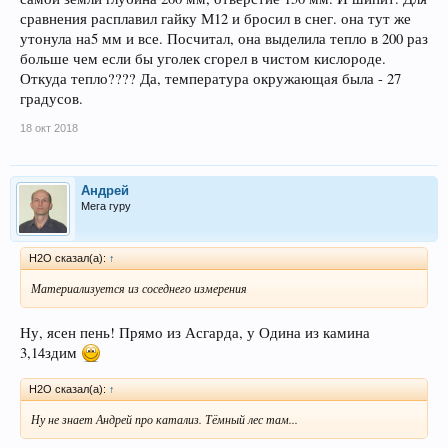
сравнения расплавил гайку М12 и бросил в снег. она тут же
утонула на5 мм и все. Посчитал, она выделила тепло в 200 раз
больше чем если бы уголек сгорел в чистом кислороде.
Откуда тепло???? Да, температура окружающая была - 27
градусов.
18 окт 2018
Андрей
Мега гуру
H2O сказал(а):
↑
Материализуется из соседнего измерения
Ну, ясен пень! Прямо из Асгарда, у Одина из камина
3,14здим
H2O сказал(а):
↑
Ну не знает Андрей про катализ. Тёмный лес там...