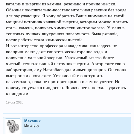
катализ и энергии из камина, резонанс и прочие изыски.
Обычная окислительно-восстановительная реакция без вреда
для окружающих. Я хочу обратить Ваше внимание на такой
мощный источник халявной энергии, которым можно плавить
сталь, камень, получать химически чистое железо. У меня в
тепловых пушках внутренняя поверхность была ржавой,
после работы стала химически чистой.
И вот интересно профессора и академики как и здесь не
воспринимают даже гипотетически горение воды и
получение халявной энергии. Углекислый газ это более
чистый, технологичный источник энергии. Автор сжег свою
лабораторию, ему Назарбаев дал мильен долларов. Он снова
выстроил и снова сжег. Углекислый газ потушить
невозможно, пока не прогорит крыша и сам не улетит. Но
почему то уехал в пиндосию. Яичко снес и поехал кудахтать
к пиндосам.
19 окт 2018
Механик
Мега гуру