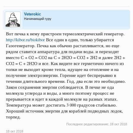
Veterokic
Начинающий гуру
Вот печка к нему пристроен термоэлектрический генератор.
http://kibor.ru/biokibor
Все один в один, только убирается
Газогенератор. Печка как обычно растапливается, но еще
рядом ставится аппаратура для подачи воды. и переходят
вместо С + О2 = СО2 на С + 2Н2О = СО2 + 2Н2 и далее 2Н2 +
СО2 = С + 2Н2О и все. Как видите все герметично ничего из
топки не выходит кроме тепла, идущее на отопление и на
получение электроэнергии. Горение идет беспрерывно в
течении длительного времени. Год, два если это необходимо.
Закон сохранения энергии соблюдается. В печке не ода
молекула углерода и воды, а много поэтому процесс не
прерывается и идет в каждой молекуле на разных этапах.
Температура может достигать 3 000 градусов стабильно.
Хороший источник энергии для кораблей подводных лодок,
торпед.
Последнее редактирование:
18 окт 2018
18 окт 2018