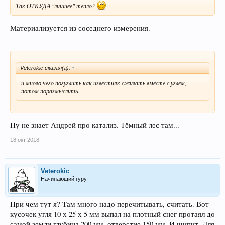
Так ОТКУДА "лишнее" тепло?
Материализуется из соседнего измерения.
Veterokic сказал(а):
↑
и много чего погуглить как известняк сжигать вместе с углем,
потом поразмыслить.
Ну не знает Андрей про катализ. Тёмный лес там...
18 окт 2018
Veterokic
Начинающий гуру
При чем тут я? Там много надо перечитывать, считать. Вот
кусочек угля 10 х 25 х 5 мм выпал на плотный снег протаял до
самой земли глубина 200 мм, отверстие 150 мм. И шипит. Для