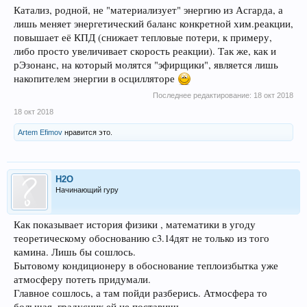
Катализ, родной, не "материализует" энергию из Асгарда, а
лишь меняет энергетический баланс конкретной хим.реакции,
повышает её КПД (снижает тепловые потери, к примеру,
либо просто увеличивает скорость реакции). Так же, как и
рЭзонанс, на который молятся "эфирщики", является лишь
накопителем энергии в осцилляторе
Последнее редактирование:
18 окт 2018
18 окт 2018
Artem Efimov
нравится это.
H2O
Начинающий гуру
Как показывает история физики , математики в угоду
теоретическому обоснованию с3.14дят не только из того
камина. Лишь бы сошлось.
Бытовому кондиционеру в обоснование теплоизбытка уже
атмосферу потеть придумали.
Главное сошлось, а там пойди разберись. Атмосфера то
большая, градусник ей не поставишь...