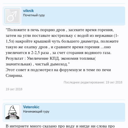
viknik
Почетный гуру
"Положите в печь порцию дров , засеките время горения,
затем на угли поставьте кострюльку с водой из нержавки (1-
1,5л) накройте крышкой чуть большего диаметра, положите
такую же охапку дров , и сравните время горения ...оно
увеличится в 2-2,5 раза , за счет сгорания водяного газа.
Результат : Увеличение КПД, экономия топлива(
значительная) , чистый дымоход."
Этот совет я подсмотрел на форумхоузе в теме по печи
Спирина.
Последнее редактирование:
19 окт 2018
19 окт 2018
Veterokic
Начинающий гуру
В интернете много сказано про воду и нигде ни слова про