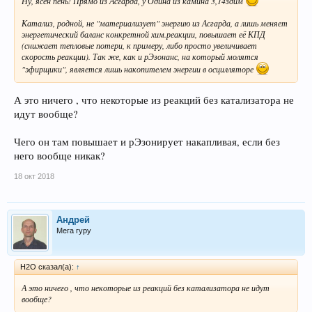
Ну, ясен пень! Прямо из Асгарда, у Одина из камина 3,14здим
Катализ, родной, не "материализует" энергию из Асгарда, а лишь меняет
энергетический баланс конкретной хим.реакции, повышает её КПД
(снижает тепловые потери, к примеру, либо просто увеличивает
скорость реакции). Так же, как и рЭзонанс, на который молятся
"эфирщики", является лишь накопителем энергии в осцилляторе
А это ничего , что некоторые из реакций без катализатора не
идут вообще?
Чего он там повышает и рЭзонирует накапливая, если без
него вообще никак?
18 окт 2018
Андрей
Мега гуру
H2O сказал(а):
↑
А это ничего , что некоторые из реакций без катализатора не идут
вообще?