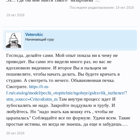
Последнее редактирование:
19 окт 2018
19 окт 2018
Veterokic
Начинающий гуру
Господа, делайте сами. Мой опыт показа ни к чему не
приводит. Вы сами это видели много раз, но вас не
вдохновило виденное. И второе Вы и пальцем не
пошевелите, чтобы начать делать. Вы будете кричать в
студию. А смотреть то нечего. Обыкновенная печка.
Смотрите.
https://t-m-
f.ru/catalog/model/pechi_otopitelnie/ugolnye/gidravlik_inzhener/?
utm_source=Criteo&utm_m
Там внутри процесс идет И
зубоскалить не надо. Закройте поддувало и трубу. И
любуйтесь. Но "надо знать как кошку еть , чтобы не
царапалась" Соблюдайте все по формуле. Удачи всем. Такие
простые истины, но когда не знаешь, да еще и забудешь.....
20 окт 2018