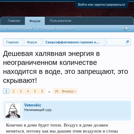
Войти или зарегистрироваться
Главная
Пользователи
Форум
Поиск сообщений
Последние сообщения
Главная
Форум
Сверхэффективное горение органического топлива
Дешевая халявная энергия в
неограниченном количестве
находится в воде, это запрещают, это
скрывают!
1
2
3
4
5
6
→
20
Вперёд >
Veterokic
Начинающий гуру
Конечно в доме будет тепло. Воздух в доме должен
меняться, потому как мы дышим этим воздухом и стены