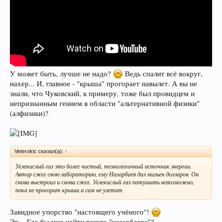
У может быть, лучше не надо?
Ведь спалит всё вокруг,
нахер... И, главное - "крыша" прогорает навылет. А вы не
знали, что Чуковский, к примеру, тоже был провидцем и
непризнанным гением в области "альтернативной физики"
(алфизики)?
Veterokic сказал(а):
↑
Углекислый газ это более чистый, технологичный источник энергии.
Автор сжег свою лабораторию, ему Назарбаев дал мильен долларов. Он
снова выстроил и снова сжег. Углекислый газ потушить невозможно,
пока не прогорит крыша и сам не улетит
Завидное упорство "настоящего учёного"!
Эх... Где бы мне найти такого "назарбаева"?..