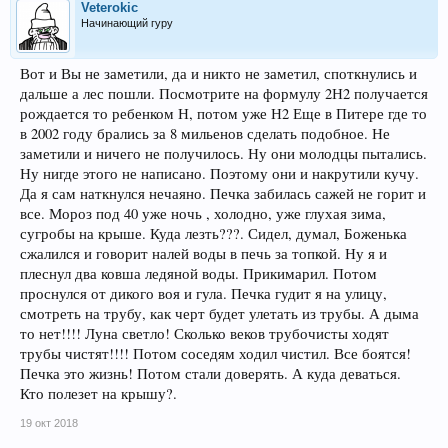
Veterokic
Начинающий гуру
Вот и Вы не заметили, да и никто не заметил, споткнулись и
дальше а лес пошли. Посмотрите на формулу 2Н2 получается
рождается то ребенком Н, потом уже Н2 Еще в Питере где то
в 2002 году брались за 8 мильенов сделать подобное. Не
заметили и ничего не получилось. Ну они молодцы пытались.
Ну нигде этого не написано. Поэтому они и накрутили кучу.
Да я сам наткнулся нечаяно. Печка забилась сажей не горит и
все. Мороз под 40 уже ночь , холодно, уже глухая зима,
сугробы на крыше. Куда лезть???. Сидел, думал, Боженька
сжалился и говорит налей воды в печь за топкой. Ну я и
плеснул два ковша ледяной воды. Прикимарил. Потом
проснулся от дикого воя и гула. Печка гудит я на улицу,
смотреть на трубу, как черт будет улетать из трубы. А дыма
то нет!!!! Луна светло! Сколько веков трубочисты ходят
трубы чистят!!!! Потом соседям ходил чистил. Все боятся!
Печка это жизнь! Потом стали доверять. А куда деваться.
Кто полезет на крышу?.
19 окт 2018