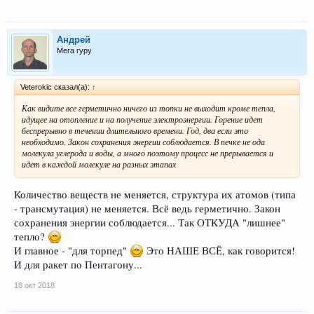
Андрей
Мега гуру
Veterokic сказал(а):
↑
Как видите все герметично ничего из топки не выходит кроме тепла,
идущее на отопление и на получение электроэнергии. Горение идет
беспрерывно в течении длительного времени. Год, два если это
необходимо. Закон сохранения энергии соблюдается. В печке не ода
молекула углерода и воды, а много поэтому процесс не прерывается и
идет в каждой молекуле на разных этапах
Количество веществ не меняется, структура их атомов (типа
- трансмутация) не меняется. Всё ведь герметично. Закон
сохранения энергии соблюдается... Так ОТКУДА "лишнее"
тепло?
И главное - "для торпед"
Это НАШЕ ВСЁ, как говорится!
И для ракет по Пентагону...
18 окт 2018