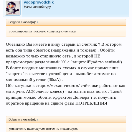
vodoprovodchik
Начинающий гуру
Bolgarin сказал(а):
↑
заблокировать токовую катушку счетчика
Очевидно Вы имеете в виду старый эл.счётчик ? В котором
есть оба типа обмоток (напряжения и токовая) . Обойти
возможно только старинную сеть , в которой НЕ
предусмотрен разделённый "0" с "защитой"(жёлто зелёный) .
В более поздних монтажных схемах в случае применения
"защиты" в качестве нулевой цепи - вышибет автомат по
минимальной утечке (30мА) .
Обе катушки в старом/механическом/ счётчике работают как
моторчик АС(беличье колесо) - на магнитных полях . Такой
принцип можно обойти эффектом Доплера т.е. получить
обратное вращение на сдвиге фазы ПОТРЕБЛЕНИЯ .
Bolgarin сказал(а):
↑
умышленно используют землю на месте нуля: