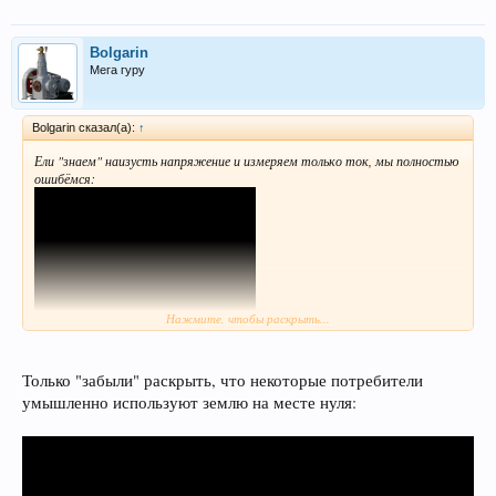
Bolgarin
Мега гуру
Bolgarin сказал(а):
↑
Ели "знаем" наизусть напряжение и измеряем только ток, мы полностью
ошибёмся:
Нажмите, чтобы раскрыть...
Только "забыли" раскрыть, что некоторые потребители
Код:
умышленно используют землю на месте нуля:
https://youtu.be/CcmTbbZmwWM?si=VXv9ZQaXVdVos7Dj
.