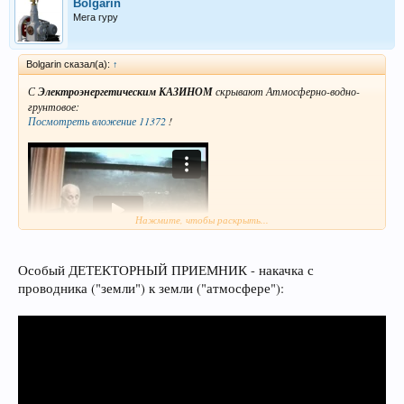
Bolgarin
Мега гуру
Bolgarin сказал(а):
↑
С
Электроэнергетическим КАЗИНОМ
скрывают Атмосферно-водно-
грунтовое:
Посмотреть вложение 11372
!
Нажмите, чтобы раскрыть...
Особый ДЕТЕКТОРНЫЙ ПРИЕМНИК - накачка с
проводника ("земли") к земли ("атмосфере"):
Как подсказывает А.П.Буденный, нет вечных двигателей, есть вечного
ПРИБЫЛЬНОГО/ЭНЕРГОЭФФЕКТИВНОГО одурачивания.