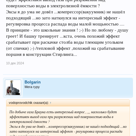
поверхностью воды в электролизной ёмкости ?
Эксы я до ума не довёл ...компрессор(вакуумник) не нашёл
подходящий ...но зато наткнулся на интересный эффект -
регулировка процесса распада воды малой мощьностью ....
В принципе - это школьные знания ! ;-) Но по любому - душу
греет! И башку тренирует ...кста, очень похожий эффект
срабатывает при раскачке столба воды тлеющим угольком
(от спички) ;-) /тепловой эффект ,похожий на срабатывание
поршня в конструкции Стирлинга...
10 дек 2024
Bolgarin
Мега гуру
vodoprovodchik сказал(а):
↑
По добыче газа Брауна есть интересный вопрос , ,,, насколько будет
эффективен выход газа при разряжении над поверхностью воды в
электролизной ёмкости ?
Эксы я до ума не довёл ...компрессор(вакуумник) не нашёл подходящий ...но
зато наткнулся на интересный эффект - регулировка процесса распада