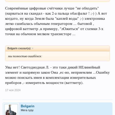
Совремённые цифровые счётчики лучше "не обходить"
(нарваться на скандал - как 2-а пальца обасфальт ! ;-) ) А вот
когдато, ну когда Земля была "каплей воды" ;-) электроника
легко сшибалась обычным генератором ... бытовой ,
цифровой ваттметр ,к примеру, "лОжиться" от схемки 3-х
точки на обычном мелком транзисторе ...
Bolgarin сказал(а):
↑
мы полностью ошибёмся:
Увы нет! Светодиодная Л. - это таки дикий НЕлинейный
элемент и напрямую закон Ома ,ес-но, неприемлим ...Ошибку
можно поискать имея в комплектации измерительных
приборов ,- измеритель мощности (ваттметр).
17 ноя 2024
Bolgarin
Мега гуру