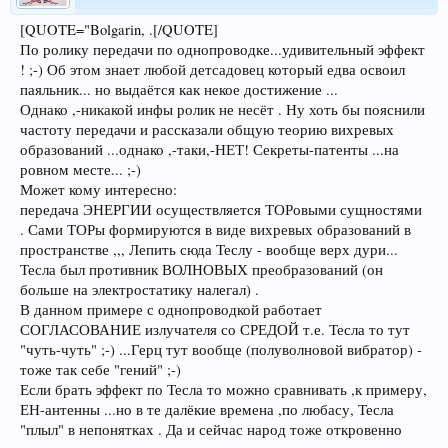
[QUOTE="Bolgarin, .[/QUOTE]
По ролику передачи по однопроводке...удивительный эффект
! ;-) Об этом знает любой детсадовец который едва освоил
паяльник... но выдаётся как некое достижение ...
Однако ,-никакой инфы ролик не несёт . Ну хоть бы пояснили
частоту передачи и рассказали общую теорию вихревых
образований ...однако ,-таки,-НЕТ! Секреты-патенты ...на
ровном месте... ;-)
Может кому интересно:
передача ЭНЕРГИИ осуществляется ТОРовыми сущностями
. Сами ТОРы формируются в виде вихревых образований в
пространстве ,,, Лепить сюда Теслу - вообще верх дури...
Тесла был противник ВОЛНОВЫХ преобразований (он
больше на электростатику налегал) .
В данном примере с однопроводкой работает
СОГЛАСОВАНИЕ излучателя со СРЕДОЙ т.е. Тесла то тут
"чуть-чуть" ;-) ...Герц тут вообще (полуволновой вибратор) -
тоже так себе "гений" ;-)
Если брать эффект по Тесла то можно сравнивать ,к примеру,
ЕН-антенны ...но в те далёкие времена ,по любасу, Тесла
"плыл" в непонятках . Да и сейчас народ тоже откровенно