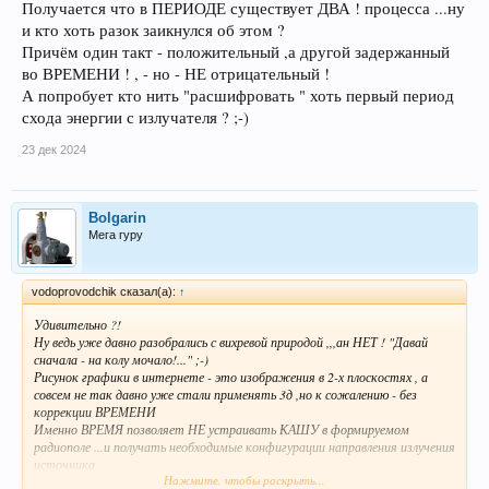
Получается что в ПЕРИОДЕ существует ДВА ! процесса ...ну
и кто хоть разок заикнулся об этом ?
Причём один такт - положительный ,а другой задержанный
во ВРЕМЕНИ ! , - но - НЕ отрицательный !
А попробует кто нить "расшифровать " хоть первый период
схода энергии с излучателя ? ;-)
23 дек 2024
Bolgarin
Мега гуру
vodoprovodchik сказал(а):
↑
Удивительно ?!
Ну ведь уже давно разобрались с вихревой природой ,,,ан НЕТ ! "Давай
сначала - на колу мочало!..." ;-)
Рисунок графики в интернете - это изображения в 2-х плоскостях , а
совсем не так давно уже стали применять 3д ,но к сожалению - без
коррекции ВРЕМЕНИ
Именно ВРЕМЯ позволяет НЕ устраивать КАШУ в формируемом
радиополе ...и получать необходимые конфигурации направления излучения
источника .
Нажмите, чтобы раскрыть...
На основании высказываний грамотных гуру , - любой процесс начинается