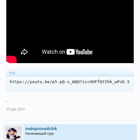
Код:
https://youtu.be/p5-pQ-x_WQ0?si=XHFfQY2hk_wPsE-5
.
19 дек 2024
vodoprovodchik
Начинающий гуру