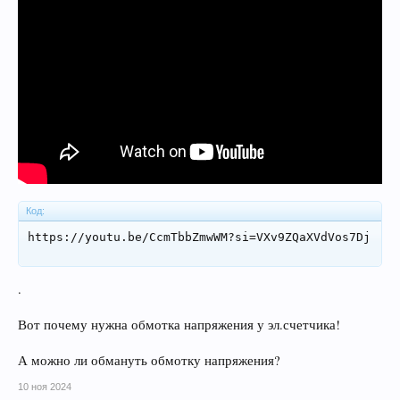
Код:
https://youtu.be/CcmTbbZmwWM?si=VXv9ZQaXVdVos7Dj
.
Вот почему нужна обмотка напряжения у эл.счетчика!
А можно ли обмануть обмотку напряжения?
10 ноя 2024