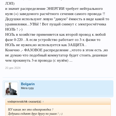
ЛЭП)
и значит распределение ЭНЕРГИИ требует нейтрального
нуля (+) заведомого расчётного сечения самого провода !!
Дедушки используют левую "дикую" ёмкость в виде какой то
уравниловки...УВЫ ! Вот пущай снимут с электросчётчика
НОЛЬ ! ;-)
НОЛь в хозяйстве применяется как второй провод к любой
фазе 0-220 . А если устройство работает оз 3-х фазки то
НОЛь не нужен,но используется как ЗАЩИТА .
Конечно ,- ФАЗОВОЕ распределение ,,чтото в этом есть ,но
не думаю что подобный коммутатор будет стоить дешевше
чем прокинуть 3-и провода (с нулём) ...
20 дек 2024
Bolgarin
Мега гуру
vodoprovodchik сказал(а):
↑
НУ какая же это однопроводка ?
Дедушки ездиют друг другу по ушам ! ;-)