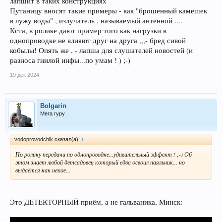
лапшит в таких конструкциях
Путаницу вносят такие примеры - как "брошенный камешек
в лужу воды" , излучатель , называемый антенной ....
Кста, в ролике дают пример того как нагрузки в
однопроводке не влияют друг на друга ,,,- бред сивой
кобылы! Опять же , - лапша для слушателей новостей (и
разноса гнилой инфы...по умам ! ) ;-)
19 дек 2024
Bolgarin
Мега гуру
vodoprovodchik сказал(а):
↑
По ролику передачи по однопроводке...удивительный эффект ! ;-) Об
этом знает любой детсадовец который едва освоил паяльник... но
выдаётся как некое...
Это ДЕТЕКТОРНЫЙ приём, а не гальваника, Минск: