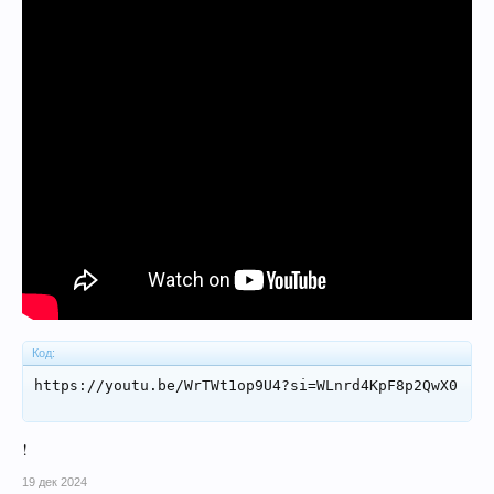
Код:
https://youtu.be/WrTWt1op9U4?si=WLnrd4KpF8p2QwX0
!
19 дек 2024