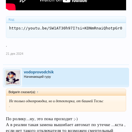
Код:
https://youtu.be/SW1AT30h97I?si=KDNmRnaiQhotpGr0
.
21 дек 2024
vodoprovodchik
Начинающий гуру
Bolgarin сказал(а):
↑
Не только однопроводка, но и детекторка, от башней Теслы:
.
По ролику...ну, это пока проходит ;-)
А в реалии такая замена вышибает автомат по утечке ...кста ,
если нет такого отключателя то возможен смертельный