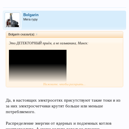
Bolgarin
Мега гуру
Bolgarin сказал(а):
↑
Это ДЕТЕКТОРНЫЙ приём, а не гальваника, Минск:
Нажмите, чтобы раскрыть...
Да, в настоящих электросетях присутствуют такие токи и из
Код:
за них электросчетчики крутят больше или меньше
https://youtu.be/WrTWt1op9U4?si=WLnrd4KpF8p2QwX0
потребляемого.
Распределение энергии от ядерных и подземных котлов
!
несправедливо. А иначе налоги довольно плоские.