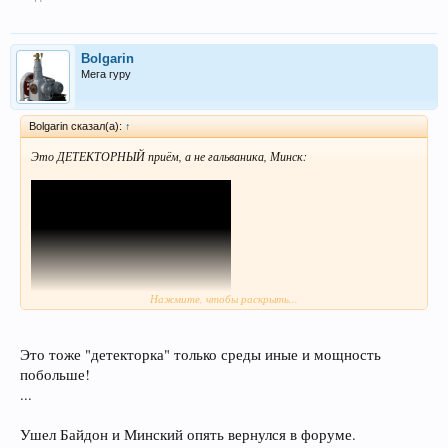
Bolgarin
Мега гуру
Bolgarin сказал(а):
↑
Это ДЕТЕКТОРНЫЙ приём, а не гальваника, Минск:
Нажмите, чтобы раскрыть...
Это тоже "детекторка" только среды иные и мощность
Код:
побольше!
https://youtu.be/WrTWt1op9U4?si=WLnrd4KpF8p2QwX0
...
Ушел Байдон и Минский опять вернулся в форуме.
!