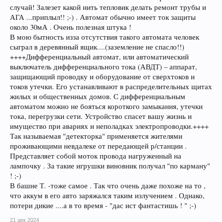
случай! Залезет какой нить тепловик делать ремонт трубы и
АГА ...приплыл!! ;-) . Автомат обычно имеет ток защиты
около 30мА . Очень полезная штука !
В мою бытность изза отсутствия такого автомата человек
сыграл в деревянный ящик....(заземление не спасло!!)
++++Дифференциальный автомат, или автоматический
выключатель дифференциального тока (АВДТ) – аппарат,
защищающий проводку и оборудование от сверхтоков и
токов утечки. Его устанавливают в распределительных щитах
жилых и общественных домов. С дифференциальным
автоматом можно не бояться короткого замыкания, утечки
тока, перегрузки сети. Устройство спасет вашу жизнь и
имущество при авариях и неполадках электропроводки.++++
Так называемая "детекторка" применяется жителями
проживающими невдалеке от передающей р/станции .
Представляет собой моток провода нагруженный на
лампочку . За такие игрушки виновник получал "по карману"
! ;-)
В башне Т. -тоже самое . Так что очень даже похоже на то ,
что аккум в его авто заряжался таким излучением . Однако,
потери дикие ....а в то время - "дас ист фантастишь ! " ;-)
21 дек 2024