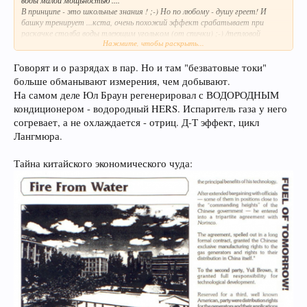
воды малой мощьностью ....
В принципе - это школьные знания ! ;-) Но по любому - душу греет! И
башку тренирует ...кста, очень похожий эффект срабатывает при
раскачке столба воды тлеющим угольком (от спички) ;-) /тепловой
Нажмите, чтобы раскрыть...
эффект ,похожий на срабатывание поршня в конструкции Стирлинга...
Говорят и о разрядах в пар. Но и там "безватовые токи"
больше обманывают измерения, чем добывают.
На самом деле Юл Браун регенерировал с ВОДОРОДНЫМ
кондиционером - водородный HERS. Испаритель газа у него
согревает, а не охлаждается - отриц. Д-Т эффект, цикл
Лангмюра.
Тайна китайского экономического чуда: