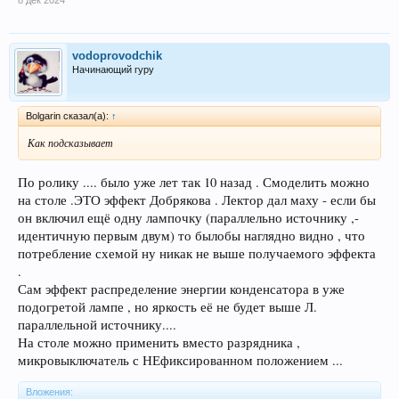
8 дек 2024
vodoprovodchik
Начинающий гуру
Bolgarin сказал(а):
↑
Как подсказывает
По ролику .... было уже лет так 10 назад . Смоделить можно
на столе .ЭТО эффект Добрякова . Лектор дал маху - если бы
он включил ещё одну лампочку (параллельно источнику ,-
идентичную первым двум) то былобы наглядно видно , что
потребление схемой ну никак не выше получаемого эффекта
.
Сам эффект распределение энергии конденсатора в уже
подогретой лампе , но яркость её не будет выше Л.
параллельной источнику....
На столе можно применить вместо разрядника ,
микровыключатель с НЕфиксированном положением ...
Вложения: