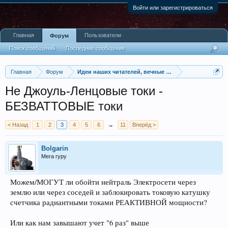
Войти или зарегистрироваться
Главная
Пользователи
Форум
Поиск сообщений
Последние сообщения
Главная
Форум
Идеи наших читателей, вечные двигатели и альтерна
Не Джоуль-Ленцовые токи -
БЕЗВАТТОВЫЕ токи
< Назад
1
2
3
4
5
6
→
11
Вперёд >
Bolgarin
Мега гуру
Можем/МОГУТ ли обойти нейтраль Электросети через
землю или через соседей и заблокировать токовую катушку
счетчика радиантными токами РЕАКТИВНОЙ мощности?
Или как нам завышают учет "6 раз" выше