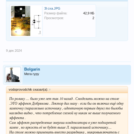
3l cxa.JPG
Размер файла:
42,9 КБ
Просмотров:
2
9 дек 2024
Bolgarin
Мега гуру
vodoprovodchik сказал(а):
↑
По ролику .... было уже лет так 10 назад . Смоделить можно на столе
.ЭТО эффект Добрякова . Лектор дал маху - если бы он включил ещё одну
лампочку (параллельно источнику ,-идентичную первым двум) то былобы
наглядно видно , что потребление схемой ну никак не выше получаемого
эффекта .
Сам эффект распределение энергии конденсатора в уже подогретой
лампе , но яркость её не будет выше Л. параллельной источнику....
На столе можно применить вместо разрядника , микровыключатель с