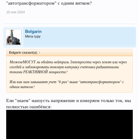
"автотрансформатором" с одним витком?
10 ноя 2024
Bolgarin
Мега гуру
Bolgarin сказал(а):
↑
Можем/МОГУТ ли обойти нейтраль Электросети через землю или через
соседей и заблокировать токовую катушку счетчика радиантными
токами РЕАКТИВНОЙ мощности?
Или как нам завышают учет "6 раз" выше "автотрансформатором" с
одним витком?
Ели "знаем" наизусть напряжение и измеряем только ток, мы
полностью ошибёмся: