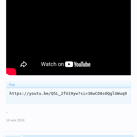
Вот почему нужна обмотка напряжения у эл.счетчика!
А можно ли обмануть обмотку напряжения?
Код:
https://youtu.be/Q5L_2fU19yw?si=36wCD8s0QglUWuq9
.
16 ноя 2024