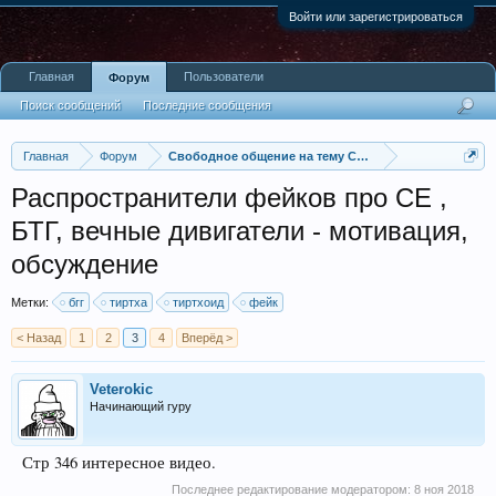
Войти или зарегистрироваться
Главная
Пользователи
Форум
Поиск сообщений
Последние сообщения
Главная
Форум
Свободное общение на тему Свободной Энергии
Распространители фейков про СЕ ,
БТГ, вечные дивигатели - мотивация,
обсуждение
Метки:
бгг
тиртха
тиртхоид
фейк
< Назад
1
2
3
4
Вперёд >
Veterokic
Начинающий гуру
Стр 346 интересное видео.
Последнее редактирование модератором:
8 ноя 2018