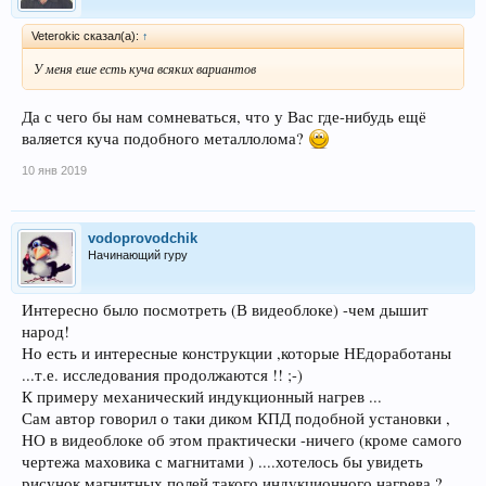
Veterokic сказал(а):
↑
У меня еше есть куча всяких вариантов
Да с чего бы нам сомневаться, что у Вас где-нибудь ещё
валяется куча подобного металлолома?
10 янв 2019
vodoprovodchik
Начинающий гуру
Интересно было посмотреть (В видеоблоке) -чем дышит
народ!
Но есть и интересные конструкции ,которые НЕдоработаны
...т.е. исследования продолжаются !! ;-)
К примеру механический индукционный нагрев ...
Сам автор говорил о таки диком КПД подобной установки ,
НО в видеоблоке об этом практически -ничего (кроме самого
чертежа маховика с магнитами ) ....хотелось бы увидеть
рисунок магнитных полей такого индукционного нагрева ?