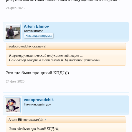
24 фев 2025
Artem Efimov
Administrator
Команда форума
vodoprovodchik сказал(а):
↑
К примеру механический индукционный нагрев ...
Сам автор говорил о таки диком КПД подобной установки
Это где было про дикий КПД?)))
24 фев 2025
vodoprovodchik
Начинающий гуру
Artem Efimov сказал(а):
↑
Это где было про дикий КПД?)))