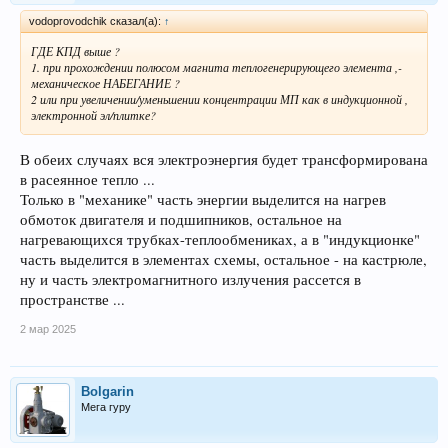
vodoprovodchik сказал(а):
↑
ГДЕ КПД выше ?
1. при прохождении полюсом магнита теплогенерирующего элемента ,-
механическое НАБЕГАНИЕ ?
2 или при увеличении/уменьшении концентрации МП как в индукционной ,
электронной эл/плитке?
В обеих случаях вся электроэнергия будет трансформирована
в расеянное тепло ...
Только в "механике" часть энергии выделится на нагрев
обмоток двигателя и подшипников, остальное на
нагревающихся трубках-теплообмениках, а в "индукционке"
часть выделится в элементах схемы, остальное - на кастрюле,
ну и часть электромагнитного излучения рассется в
пространстве ...
2 мар 2025
Bolgarin
Мега гуру