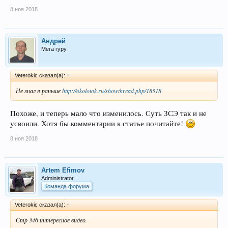
8 ноя 2018
Андрей
Мега гуру
Veterokic сказал(а):
↑
Не знал я раньше
http://okolotok.ru/showthread.php/18518
Похоже, и теперь мало что изменилось. Суть ЗСЭ так и не
усвоили. Хотя бы комментарии к статье почитайте!
8 ноя 2018
Artem Efimov
Administrator
Команда форума
Veterokic сказал(а):
↑
Стр 346 интересное видео.