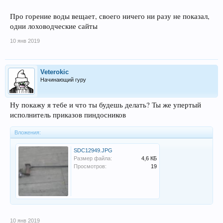
Про горение воды вещает, своего ничего ни разу не показал,
одни лоховодческие сайты
10 янв 2019
Veterokic
Начинающий гуру
Ну покажу я тебе и что ты будешь делать? Ты же упертый
исполнитель приказов пиндосников
Вложения:
SDC12949.JPG
Размер файла:
4,6 КБ
Просмотров:
19
10 янв 2019