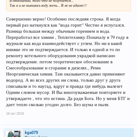
В отношении, того что не получается...
Так я и не пытаюсь воду жечь... Я-ж не идиот!!!
Совершенно верно! Особенно последняя строка. Я когда
первый раз наткнулся как "вода горит" Честно я испугался.
Разница большая между обычным горением и вода.
Переработал все химии , Теплотехнику.Поначалу в 79 году в
журнале как вода взаимодействует с углем. Но ни в какой
книжке это не подтверждается. И только в одной и то по
ремонту котельного оборудования украдкой написано
подтверждение. потом теоретическое обоснование в
Смесеобразование и сгорание в дизелях., Реми
Неорганическая химия. Там оказывается давно применяют
водород. А во всех других ни слова, только друг у друга
списывали и то наугад, вдруг и правда где нибудь вылезет
Одним словом мусор. И Вы многоуважаемые повторяете и
утверждаете , что это истина. Да ради Бога. Но у меня БТГ и
дает тепло сколько угодно долго. Без шума и пыли.
16 окт 2019
kga079