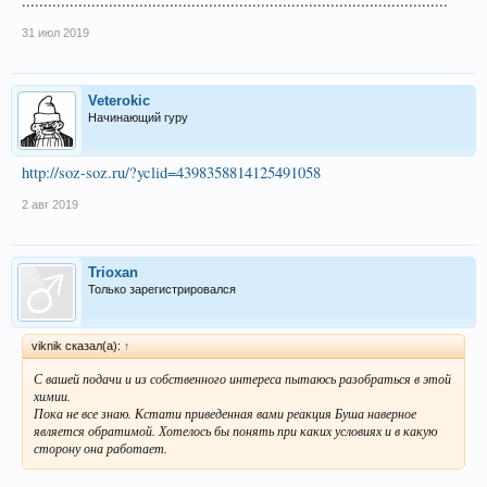
..................................................................................................
31 июл 2019
Veterokic
Начинающий гуру
http://soz-soz.ru/?yclid=4398358814125491058
2 авг 2019
Trioxan
Только зарегистрировался
viknik сказал(а):
↑
С вашей подачи и из собственного интереса пытаюсь разобраться в этой
химии.
Пока не все знаю. Кстати приведенная вами реакция Буша наверное
является обратимой. Хотелось бы понять при каких условиях и в какую
сторону она работает.