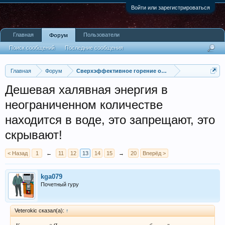
Войти или зарегистрироваться
Главная
Пользователи
Форум
Поиск сообщений
Последние сообщения
Главная
Форум
Сверхэффективное горение органического топлива
Дешевая халявная энергия в
неограниченном количестве
находится в воде, это запрещают, это
скрывают!
< Назад
1
←
11
12
13
14
15
→
20
Вперёд >
kga079
Почетный гуру
Veterokic сказал(а):
↑