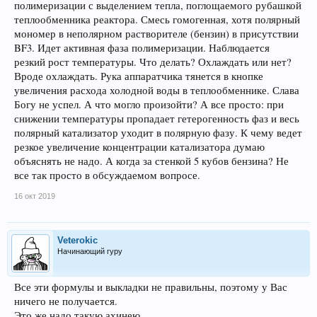
охлаждаться!..
полимеризации с выделением тепла, поглощаемого рубашкой
...наука будет заблуждаться, сохраняя умное выраженье на лице, пока в
теплообменника реактора. Смесь гомогенная, хотя полярный
ходу будут такие научные термины, как «выделение или поглощение тепла
мономер в неполярном растворителе (бензин) в присутствии
при химических реакциях». Эти термины мастерски вводят в
заблуждение: можно подумать, что реакция, идущая «с поглощением
BF3. Идет активная фаза полимеризации. Наблюдается
тепла», заимствует это тепло из окружающей среды. Которая, в свою
резкий рост температуры. Что делать? Охлаждать или нет?
очередь, это тепло любезно предоставляет: на, мол, реакция, иди себе с
Вроде охлаждать. Рука аппаратчика тянется в кнопке
Богом. Для хорошей, мол, реакции – не жалко! Можно подумать, что без
увеличения расхода холодной воды в теплообменнике. Слава
этой любезной помощи – например, в условиях термоизоляции – реакция
«с поглощением тепла» идти не сможет. Ха-ха! Да она там идёт с ещё
Богу не успел. А что могло произойти? А все просто: при
большим удовольствием...
снижении температуры пропадает гетерогенность фаз и весь
Надо было иметь особые дарования, чтобы за все эти годы не заметить,
полярный катализатор уходит в полярную фазу. К чему ведет
что
так называемые тепловые эффекты химических реакций
резкое увеличение концентрации катализатора думаю
являются, в действительности, эффектами повышения-понижения
объяснять не надо. А когда за стенкой 5 кубов бензина? Не
температуры в зоне реакции. А эти повышения-понижения
температуры требуют совсем иных объяснений, чем «выделения-
все так просто в обсуждаемом вопросе.
поглощения тепла»
. "
2) "
"Обращаемся к этим профессионалам: возьмите случай простой
16 окт 2019
двухатомной молекулы с одинарной химической связью. Говорить об
энергии этой связи физически бессмысленно, потому что её величина – в
любом состоянии молекулы – оказывается многозначной. Вот у атомов,
Veterokic
там всё без дураков, энергия связи однозначна: если, из текущего
Начинающий гуру
состояния, атом ионизируется при возбуждении, скажем, на 10 эВ, то он
ионизируется и при любой большей энергии возбуждения. А у молекул – всё
по-другому...
Все эти формулы и выкладки не правильны, поэтому у Вас
Профессионалы отказываются в это верить. А когда убеждаются в том,
что всё так и есть, у них начинается истерика. Потому что все их
ничего не получается.
замечательно подогнанные тепловые балансы идут псу под хвост:
Это же надо такую ахинею