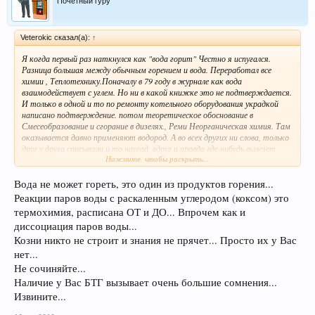
Почетный гуру
Veterokic сказал(а):
↑
Я когда первый раз наткнулся как "вода горит" Честно я испугался.
Разница большая между обычным горением и вода. Переработал все
химии , Теплотехнику.Поначалу в 79 году в журнале как вода
взаимодействует с углем. Но ни в какой книжке это не подтверждается.
И только в одной и то по ремонту котельного оборудования украдкой
написано подтверждение. потом теоретическое обоснование в
Смесеобразование и сгорание в дизелях., Реми Неорганическая химия. Там
оказывается давно применяют водород. А во всех других ни слова, только
друг у друга списывали и то наугад, вдруг и правда где нибудь вылезет
Нажмите, чтобы раскрыть...
Одним словом мусор. И Вы многоуважаемые повторяете и утверждаете
, что это истина. Да ради Бога. Но у меня БТГ и дает тепло сколько
угодно долго. Без шума и пыли.
Вода не может гореть, это один из продуктов горения...
Реакции паров воды с раскаленным углеродом (коксом) это
термохимия, расписана ОТ и ДО... Впрочем как и
диссоциация паров воды...
Козни никто не строит и знания не прячет... Просто их у Вас
нет...
Не сочиняйте...
Наличие у Вас БТГ вызывает очень большие сомнения...
Извините...