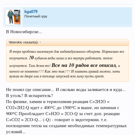
kga079
Почетный гуру
В Новосибирске...
Veterokic сказал(а):
↑
Я вчера пробовал маленькую для индивидуального обогрева. Нормально все
!0
получается.
кубиков воды залил и все внутри работает, тепло
Все на 10 рядов все описал,
излучается. Там делов то!
и
ничего не понятно??? Как это так??? И плавить гравий можно, хоть
вулкан во дворе или в теплице запускай всю зиму пусть греет.
Не понял где описание... И сколько воды заливается и куда...
В уголь? В испаритель?
По физике, химии и термохимии реакция С+2Н2О =
CО2+2Н2-Q идет с 400*С до 1500*С и выше, но начиная с
900*С Преобладает С+Н2О = 2СО-Q за счет доп. реакции
С+СО2 = 2СО-Q... (-Q) - говорит о эндотермии, т.е.
поглощении тепла на создание необходимых температурных
условий...