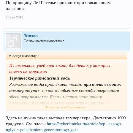
По принципу Ле Шателье проходит при повышенном
давлении.
16 окт 2019
Trioxan
Только зарегистрировался
M-Serge сказал(а):
↑
Из школьного учебника химии для деток у которых
ничего не запущено
Термическое разложение воды
Разложение воды протекает только
при очень высоких
температурах
, поэтому
обычные способы нагревания
здесь неприемлемы
. Если имеется платиновая
проволока, которую можно свернуть в спираль и
Нажмите, чтобы раскрыть...
накалить до соответствующей температуры (
2000 °С
),
то
можно разложить водяные пары
.
Здесь не нужна такая высокая температура. Достаточно 1000
http://class.in.ua/voda_razl.html
градусов. См. здесь:
https://cyberleninka.ru/article/n/p...esnogo-
uglya-s-polucheniem-generatornogo-gaza