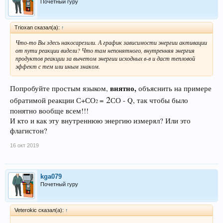
Почетный гуру
которой мы изложили в [23]) – поскольку в обоих этих случаях
происходит не химическая реакция в традиционном понимании, а цепной
развал молекул на радикалы с их последующей свободной рекомбинацией.
Trioxan сказал(а):
↑
Но, на наш взгляд, принципиальное различие всё же имеется. Скорость
взрывной волны определяется движением ионов, а скорость детонации
Что-то Вы здесь накосарезили. А график зависимости энергии активации
определяется движением более лёгких электронов [23] – отчего скорость
от пути реакции видели? Что там непонятного, внутренняя энергия
детонации гораздо выше скорости ударной волны при тепловом взрыве.
продуктов реакции за вычетом энергии исходных в-в и даст тепловой
эффект с тем или иным знаком.
внятно,
Попробуйте простым языком,
объяснить на примере
2
обратимой реакции С+СО
=
СО - Q, так чтобы было
2
понятно вообще всем!!!
И кто и как эту внутреннюю энергию измерял? Или это
флагистон?
16 окт 2019
kga079
Почетный гуру
Veterokic сказал(а):
↑