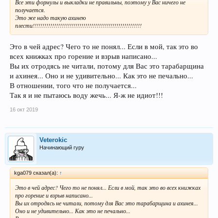
Все эти формулы и выкладки не правильны, поэтому у Вас ничего не
получается.
Это же надо такую ахинею
плести!!!!!!!!!!!!!!!!!!!!!!!!!!!!!!!!!!!!!!!!!!!!!!!!!!!!!!!!
Это в чей адрес? Чего то не понял... Если в мой, так это во
всех книжках про горение и взрыв написано...
Вы их отродясь не читали, потому для Вас это тарабарщина
и ахинея... Оно и не удивительно... Как это не печально...
В отношении, того что не получается...
Так я и не пытаюсь воду жечь... Я-ж не идиот!!!
16 окт 2019
Veterokic
Начинающий гуру
kga079 сказал(а):
↑
Это в чей адрес? Чего то не понял... Если в мой, так это во всех книжках
про горение и взрыв написано...
Вы их отродясь не читали, потому для Вас это тарабарщина и ахинея...
Оно и не удивительно... Как это не печально...