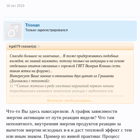
16 окт 2019
Trioxan
Только зарегистрировался
kga079 сказал(а):
↑
Спасибо большое за замечание... Я тоже придерживаюсь подобных
взглядов, но знаний маловато, потому только на интуиции и на основе
отдельных опытов связанных с горелкой ГВТТ Валерия Коныш (есть
такая ветка на форуме)...
Интересует Ваше мнение в отношении двух цитат из Гришаева
(Догонялки с теплотой):
1) "
"Самым жутким в ряду злостных нарушений первого начала
термодинамики являются химические реакции с выделением или
поглощением тепла – которые без затруднений протекают в условиях
Нажмите, чтобы раскрыть...
термоизоляции от окружающей среды. Вот, скажем, начинается
реакция с выделением тепла. А выделяться ему некуда: термоизоляция
мешает. Ладно, греет зона реакции саму себя, не пропадать же добру.
Что-то Вы здесь накосарезили. А график зависимости
Но, в случае реакции с поглощением тепла, всё получается гораздо веселее
энергии активации от пути реакции видели? Что там
– неоткуда его поглощать в условиях термоизоляции. Каков смысл
непонятного, внутренняя энергия продуктов реакции за
формулировки «реакция с поглощением тепла», если единственным
вычетом энергии исходных в-в и даст тепловой эффект с тем
тепловым результатом является охлаждение зоны реакции? Это
умудриться надо: так «поглощать тепло», чтобы при этом
или иным знаком. Пример из живой практики: Процесс