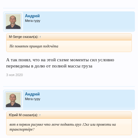
Андрей
Мега гуру
M-Serge сказал(а):
↑
Не понятен принцип подсчёта
А так понял, что на этой схеме моменты сил условно
переведены в долю от полной массы груза
3 ноя 2020
Андрей
Мега гуру
Юрий М сказал(а):
↑
вот в первом рисунке что легче поднять груз 12кг или провезти на
транспортёре?