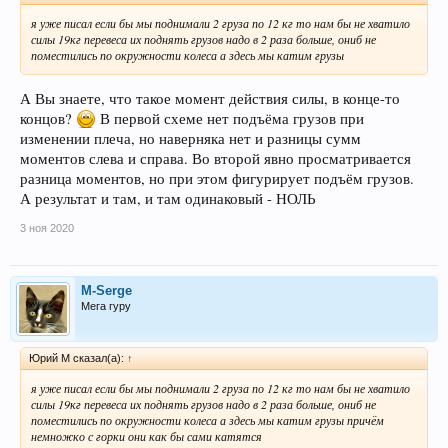
я уже писал если бы мы поднимали 2 груза по 12 кг то нам бы не хватило
силы 19кг перевеса их поднять грузов надо в 2 раза больше, ониб не
поместились по окружности колеса а здесь мы катим грузы
А Вы знаете, что такое момент действия силы, в конце-то
концов?
В первой схеме нет подъёма грузов при
изменении плеча, но наверняка нет и разницы сумм
моментов слева и справа. Во второй явно просматривается
разница моментов, но при этом фигурирует подъём грузов.
А результат и там, и там одинаковый - НОЛЬ
3 ноя 2020
M-Serge
Мега гуру
Юрий М сказал(а):
↑
я уже писал если бы мы поднимали 2 груза по 12 кг то нам бы не хватило
силы 19кг перевеса их поднять грузов надо в 2 раза больше, ониб не
поместились по окружности колеса а здесь мы катим грузы причём
немножко с горки они как бы сами катятся