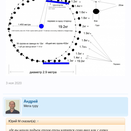
3 ноя 2020
Андрей
Мега гуру
Юрий М сказал(а):
↑
где вы нашли подъем грузов,грузы катятся сами вниз как с горки