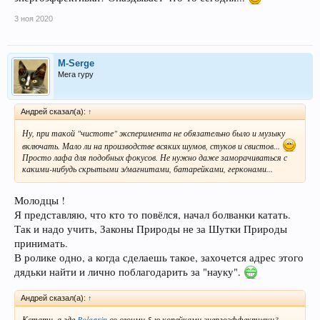
3 ноя 2020
M-Serge
Мега гуру
Андрей сказал(а):
↑
Ну, при такой "чистоте" эксперимента не обязательно было и музыку
включать. Мало ли на производстве всяких шумов, стуков и свистов...
Просто лафа для подобных фокусов. Не нужно даже заморачиваться с
какими-нибудь скрытыми э/магнитами, батарейками, герконами...
Молодцы !
Я представляю, что кто то повёлся, начал болванки катать.
Так и надо учить, Законы Природы не за Шутки Природы
принимать.
В ролике одно, а когда сделаешь такое, захочется адрес этого
дядьки найти и лично поблагодарить за "науку".
Андрей сказал(а):
↑
Кстати, а где
Bolgarin
со своими 5-ю копейками энергоэффективки?