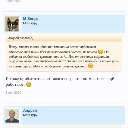
3 ноя 2020
M-Serge
Мега гуру
Андрей сказал(а):
↑
Вижу, многих таких "дитят" именно на пенсии пробивает
мироспасительными идеями выкачивания энергии из ничего
От
избытка свободного времени, что ли?... Или от желания сохранить
ощущение некой "востребованности"? Но это уже психология пошла (если
не психиатрия). Можно отдельную тему открыть...
Я тоже приблизительно такого возраста, но мозги же ещё
работают.
3 ноя 2020
Андрей
Мега гуру