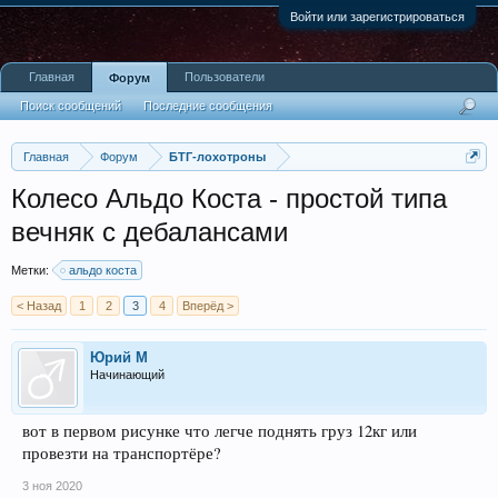
Войти или зарегистрироваться
Главная
Пользователи
Форум
Поиск сообщений
Последние сообщения
Главная
Форум
БТГ-лохотроны
Колесо Альдо Коста - простой типа
вечняк с дебалансами
Метки:
альдо коста
< Назад
1
2
3
4
Вперёд >
Юрий М
Начинающий
вот в первом рисунке что легче поднять груз 12кг или
провезти на транспортёре?
3 ноя 2020