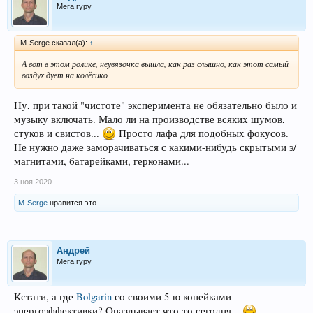
Мега гуру
M-Serge сказал(а):
↑
А вот в этом ролике, неувязочка вышла, как раз слышно, как этот самый
воздух дует на колёсико
Ну, при такой "чистоте" эксперимента не обязательно было и
музыку включать. Мало ли на производстве всяких шумов,
стуков и свистов...
Просто лафа для подобных фокусов.
Не нужно даже заморачиваться с какими-нибудь скрытыми э/
магнитами, батарейками, герконами...
3 ноя 2020
M-Serge
нравится это.
Андрей
Мега гуру
Кстати, а где
Bolgarin
со своими 5-ю копейками
энергоэффективки? Опаздывает что-то сегодня...