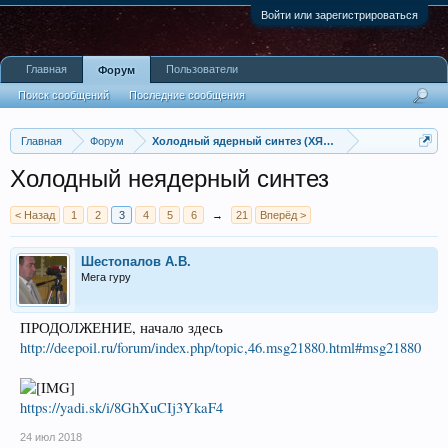
Войти или зарегистрироваться
Главная
Пользователи
Форум
Поиск сообщений
Последние сообщения
Главная
Форум
Холодный ядерный синтез (ХЯС), LENR - low energy nu
Холодный неядерный синтез
< Назад
1
2
3
4
5
6
→
21
Вперёд >
Шестопалов А.В.
Мега гуру
ПРОДОЛЖЕНИЕ, начало здесь
http://deepoil.ru/forum/index.php/topic,46.msg21880.html#msg21880
https://yadi.sk/i/8GhXuCIj3YkaF4
24 июл 2018