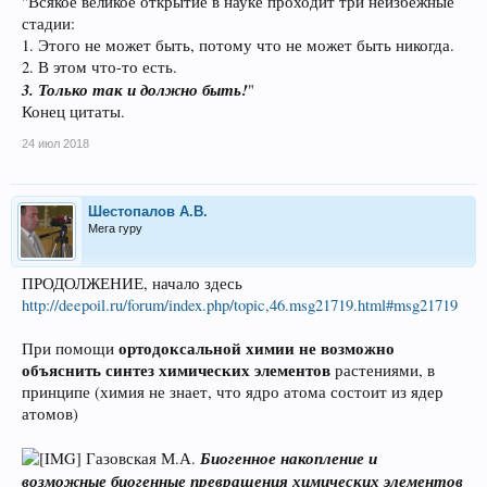
"Всякое великое открытие в науке проходит три неизбежные
стадии:
1. Этого не может быть, потому что не может быть никогда.
2. В этом что-то есть.
3. Только так и должно быть!
"
Конец цитаты.
24 июл 2018
Шестопалов А.В.
Мега гуру
ПРОДОЛЖЕНИЕ, начало здесь
http://deepoil.ru/forum/index.php/topic,46.msg21719.html#msg21719
ортодоксальной химии не возможно
При помощи
объяснить синтез химических элементов
растениями, в
принципе (химия не знает, что ядро атома состоит из ядер
атомов)
Биогенное накопление и
Газовская М.А.
возможные биогенные превращения химических элементов