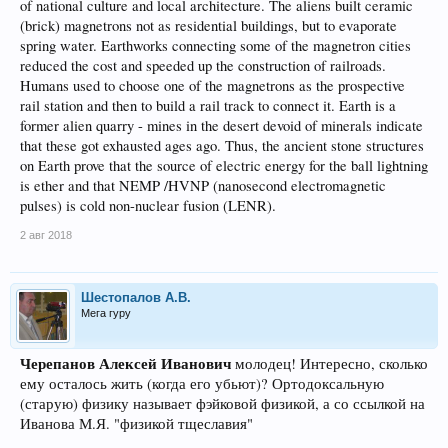
of national culture and local architecture. The aliens built ceramic
(brick) magnetrons not as residential buildings, but to evaporate
spring water. Earthworks connecting some of the magnetron cities
reduced the cost and speeded up the construction of railroads.
Humans used to choose one of the magnetrons as the prospective
rail station and then to build a rail track to connect it. Earth is a
former alien quarry - mines in the desert devoid of minerals indicate
that these got exhausted ages ago. Thus, the ancient stone structures
on Earth prove that the source of electric energy for the ball lightning
is ether and that NEMP /HVNP (nanosecond electromagnetic
pulses) is cold non-nuclear fusion (LENR).
2 авг 2018
Шестопалов А.В.
Мега гуру
Черепанов Алексей Иванович
молодец! Интересно, сколько
ему осталось жить (когда его убьют)? Ортодоксальную
(старую) физику называет фэйковой физикой, а со ссылкой на
Иванова М.Я. "физикой тщеславия"