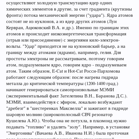
осуществляют холодную трансмутацию ядер одних
химических элементов в другие, за счет градиента (крутизны
фронта) потока механической энергии ("удара"). Ядра атомов
состоят не из нуклонов, а из ядер других атомов (Луи
Кервран, Ацюковский В.А. и др.). Именно по границам этих
атомов и происходит низкоэнергетическая трансформация
(отрыв или присоединение) с энергиями кило-электрон-
вольты. "Удар" приходится не на кулоновский барьер, а на
границу между атомами (ядрами), например, гелия. Для
простоты электроны не рассматриваем, поэтому говорим
атом, подразумеваем ядро, говорим ядро - подразумеваем
атом. Таким образом, E-Cat и Hot-Cat Росси-Пархомова
работают следующим образом: после нагрева гидрида
металла до критической температуры (1200-1400 град.)
начинают генерироваться самопроизвольные МЭМИ
(экспериментальный факт Зателепина В.Н., Баранова Д.С.).
МЭМИ, взаимодействуя с эфиром, локально возбуждают
"дребезг" в "шестеренках Максвелла" и зажигают в гидриде
шаровую молнию (широкополосный СВЧ резонатор
Кушелева А.Ю.). Чтобы она не потухла, в плазмоид нужно
подавать "топливо" и удалять "золу". Например, в установке
"Энергонива" (Вачаева А.В., Иванова Н.И.) была проточная