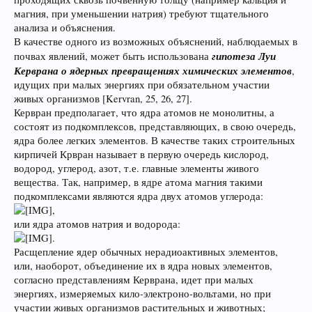
магния, при уменьшении натрия) требуют тщательного
анализа и объяснения.
В качестве одного из возможных объяснений, наблюдаемых в
гипотеза Луи
почвах явлений, может быть использована
Керврана о ядерных превращениях химических элементов
,
идущих при малых энергиях при обязательном участии
живых организмов [Kervran, 25, 26, 27].
Кервран предполагает, что ядра атомов не монолитны, а
состоят из подкомплексов, представляющих, в свою очередь,
ядра более легких элементов. В качестве таких строительных
кирпичей Крвран называет в первую очередь кислород,
водород, углерод, азот, т.е. главные элементы живого
вещества. Так, например, в ядре атома магния такими
подкомплексами являются ядра двух атомов углерода:
,
или ядра атомов натрия и водорода:
.
Расщепление ядер обычных нерадиоактивных элементов,
или, наоборот, объединение их в ядра новых элементов,
согласно представлениям Керврана, идет при малых
энергиях, измеряемых кило-электроно-вольтами, но при
участии живых организмов растительных и животных;