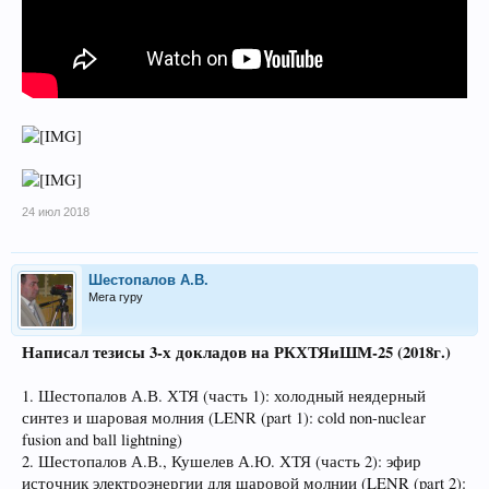
24 июл 2018
Шестопалов А.В.
Мега гуру
Написал тезисы 3-х докладов на РКХТЯиШМ-25 (2018г.)
1. Шестопалов А.В. ХТЯ (часть 1): холодный неядерный
синтез и шаровая молния (LENR (part 1): cold non-nuclear
fusion and ball lightning)
2. Шестопалов А.В., Кушелев А.Ю. ХТЯ (часть 2): эфир
источник электроэнергии для шаровой молнии (LENR (part 2):