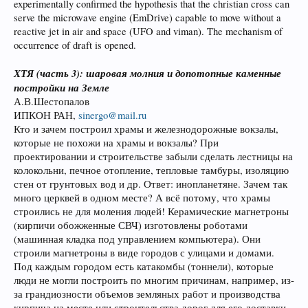
experimentally confirmed the hypothesis that the christian cross can
serve the microwave engine (EmDrive) capable to move without a
reactive jet in air and space (UFO and viman). The mechanism of
occurrence of draft is opened.
ХТЯ (часть 3): шаровая молния и допотопные каменные
постройки на Земле
А.В.Шестопалов
ИПКОН РАН,
sinergo@mail.ru
Кто и зачем построил храмы и железнодорожные вокзалы,
которые не похожи на храмы и вокзалы? При
проектировании и строительстве забыли сделать лестницы на
колокольни, печное отопление, тепловые тамбуры, изоляцию
стен от грунтовых вод и др. Ответ: инопланетяне. Зачем так
много церквей в одном месте? А всё потому, что храмы
строились не для моления людей! Керамические магнетроны
(кирпичи обожженные СВЧ) изготовлены роботами
(машинная кладка под управлением компьютера). Они
строили магнетроны в виде городов с улицами и домами.
Под каждым городом есть катакомбы (тоннели), которые
люди не могли построить по многим причинам, например, из-
за грандиозности объемов земляных работ и производства
кирпича на месте или строительства дорог для его доставки.