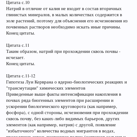
Цитата с.10
Натрий в отличие от калия не входит в состав вторичных
глинистых минералов, в малых количествах содержится в
золе растений, поэтому для объяснения его исчезновения из
почвенных растворов необходимо искать иные причины.
Конец цитаты.
Цитата с.11
Таким образом, натрий при прохождении сквозь почвы -
исчезает.
Конец цитаты.
Цитата с.11-12
Гипотеза Луи Керврана о ядерно-биологических реакциях и
"трансмутации" химических элементов
Приведенные выше факты интенсификации накопления в
почвах ряда биогенных элементов при расширении и
ускорении биологического круговорота (как например,
фосфора), с одной стороны, исчезновения при прохождении
сквозь почву, без каких-либо видимых барьеров, других
элементов (как например, натрия) с другой, появление
"избыточного" количества водных мигрантов в водах,
проходящих сквозь почвенную толщу (например кальция и