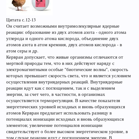
Цитата с.12-13
Он считает возможными внутримолекулярные ядерные
реакции: образование из двух атомов азота - одного атома
углерода и одного атома кислорода, объединение двух
атомов азота в атом кремния, двух атомов кислорода - в
атом серы и др.
Кервран допускает, что живые организмы отличаются от
мертвой природы тем, что в них действуют наряду с
электромагнитными особые "биотические волны", скорость
которых превышает скорость света, что и является условием
осуществления внутриядерных реакций. Внутриядерные
реакции идут как с поглощением, так и с выделением
энергии, за счет чего, в частности, в организмах
осуществляется терморегуляция. В качестве показателя
энергетических уровней исходных и вновь образующихся
атомов Кервран предлагает использовать разницу в
потенциалах ионизации исходных и вновь образующихся
элементов; увеличение потенциалов ионизации
свидетельствует о более высоком энергетическом уровне, в
том случае реакции идут с поглощением энергии. В