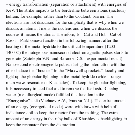
– energy transformation (separation or attachment) with energies of
KeV. The strike impacts to the borderline between atoms (nucleus)
helium, for example, rather than to the Coulomb barrier. The
electrons are not discussed for the simplicity that is why when we
discuss an atoms it mens the nucleus and when we discuss the
nucleus it means the atoms. Therefore, E – Cat and Hot – Cat of
Rossi – Parkhomova function in the following manner: after the
heating of the metal hydride to the critical temperature (1200 –
1400°C) the autogenous nanosecond electromagnetic pulses starts to
generate (Zatelepin V.N. and Baranov D.S. ' experimental result).
Nanosecond electromagnetic pulses during the interaction with the
ether induce the “bounce” in the “Maxwell sprockets” locally and
light up the globular lightning in the metal hydride (wide – range
microwave resonator of Khushelev). To keep the globular lightning,
it is necessary to feed fuel and to remove the fuel ash. Running
water (metallurgical mode) fulfilled this function in the
“Energonive” unit (Vachaev A.V., Ivanova N.I.). The extra amount
of an energy (energetical mode) were withdrawn with help of
inductance coil to keep the reactor from the melting. The extra
amount of an energy in the ruby balls of Khushlev is backlighting to
keep the resonator from the distraction.