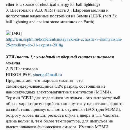
ether is a source of electrical energy for ball lightning)
3. Шестопалов А.В. ХТЯ (часть 3): Шаровая молния и
допотопные каменные постройки на Земле (LENR (part 3):
ball lightning and ancient stone structures on Earth)
http://lenr.seplm.ru/konferentsii/zayavki-na-uchastie-v-rkkhtyaishm-
25-prodleny-do-31-avgusta-2018g
ХТЯ (часть 1): холодный неядерный синтез и шаровая
молния
А.В.Шестопалов
ИПКОН РАН,
sinergo@mail.ru
Предполагаю, что шаровая молния - это
самоподдерживающийся СВЧ разряд, состоящий из
наносекундных электромагнитных импульсов (МЭМИ).
Термин "СВЧ" для отдельного импульса - это литературный
образ, характеризующий только крутизну нарастания фронта
воздействия: прямоугольность ступеньки ВАХ (для МЭМИ),
остроту клюва дятла, резкость стука в дверь и т.п. Частота,
длина волны и, тем более температура, для импульса не
имеют никакого физического смысла. Именно МЭМИ