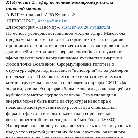
ХТЯ (часть 2): эфир источник электроэнергии для
шаровой молнии
А.В.Шестопалов1, А.Ю.Кушелев2
1ИПКОН РАН,
sinergo@mail.ru
2Лаборатория «Наномир»,
kushelev20120@yandex.ru
На основе усовершенствованной модели эфира Максвелла
предложена система гипотез, открывших путь к созданию
принципиально новых экологически чистых микроволновых
двигателей и источников энергии, способных получать из
эфира практически неограниченное количество энергии в
любой точке Вселенной. Сформулирована гипотеза о
структуре эфира под названием "нановорлд" из-за размеров
его элементов. Предполагается, что в одном кубическом
метре структуры наномира содержится порядка 10^114 Дж
энергии, что на 96 порядков больше энергии, содержащейся в
кубическом метре ядерного топлива. Эта чудовищная
энергия может быть взята из структуры наномира с
помощью электромагнитного резонатора специальной
формы и фактора высокого качества (теоретически
коэффициент добротности должен быть более 150000).
Экспериментально подтверждено, что весь класс ритуальных
предметов (трезубцы древних богов, свастика, различного
рода корона и др.) на самом деле являются неизвестными