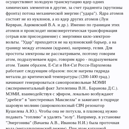
осуществляют холодную трансмутацию ядер одних
химических элементов в другие, за счет градиента (крутизны
фронта) потока механической энергии ("удара"). Ядра атомов
состоят не из нуклонов, а из ядер других атомов (Луи
Кервран, Ацюковский В.А. и др.). Именно по границам этих
атомов и происходит низкоэнергетическая трансформация
(отрыв или присоединение) с энергиями кило-электрон-
вольты. "Удар" приходится не на кулоновский барьер, а на
границу между атомами (ядрами), например, гелия. Для
простоты электроны не рассматриваем, поэтому говорим
атом, подразумеваем ядро, говорим ядро - подразумеваем
атом. Таким образом, E-Cat и Hot-Cat Росси-Пархомова
работают следующим образом: после нагрева гидрида
металла до критической температуры (1200-1400 град.)
начинают генерироваться самопроизвольные МЭМИ
(экспериментальный факт Зателепина В.Н., Баранова Д.С.).
МЭМИ, взаимодействуя с эфиром, локально возбуждают
"дребезг" в "шестеренках Максвелла" и зажигают в гидриде
шаровую молнию (широкополосный СВЧ резонатор
Кушелева А.Ю.). Чтобы она не потухла, в плазмоид нужно
подавать "топливо" и удалять "золу". Например, в установке
"Энергонива" (Вачаева А.В., Иванова Н.И.) была проточная
вода (металлургический режим). При этом катушкой