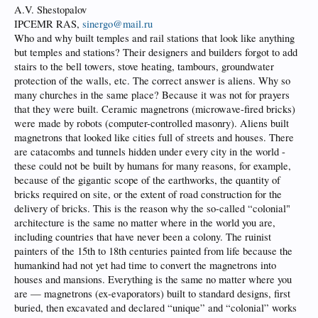
A.V. Shestopalov
IPCEMR RAS,
sinergo@mail.ru
Who and why built temples and rail stations that look like anything
but temples and stations? Their designers and builders forgot to add
stairs to the bell towers, stove heating, tambours, groundwater
protection of the walls, etc. The correct answer is aliens. Why so
many churches in the same place? Because it was not for prayers
that they were built. Ceramic magnetrons (microwave-fired bricks)
were made by robots (computer-controlled masonry). Aliens built
magnetrons that looked like cities full of streets and houses. There
are catacombs and tunnels hidden under every city in the world -
these could not be built by humans for many reasons, for example,
because of the gigantic scope of the earthworks, the quantity of
bricks required on site, or the extent of road construction for the
delivery of bricks. This is the reason why the so-called “colonial"
architecture is the same no matter where in the world you are,
including countries that have never been a colony. The ruinist
painters of the 15th to 18th centuries painted from life because the
humankind had not yet had time to convert the magnetrons into
houses and mansions. Everything is the same no matter where you
are — magnetrons (ex-evaporators) built to standard designs, first
buried, then excavated and declared “unique” and “colonial” works