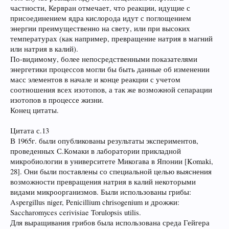
частности, Кервран отмечает, что реакции, идущие с
присоединением ядра кислорода идут с поглощением
энергии преимущественно на свету, или при высоких
температурах (как например, превращение натрия в магний
или натрия в калий).
По-видимому, более непосредственными показателями
энергетики процессов могли бы быть данные об изменении
масс элементов в начале и конце реакции с учетом
соотношения всех изотопов, а так же возможной сепарации
изотопов в процессе жизни.
Конец цитаты.
Цитата с.13
В 1965г. были опубликованы результаты экспериментов,
проведенных С.Комаки в лаборатории прикладной
микробиологии в университете Микогава в Японии [Komaki,
28]. Они были поставлены со специальной целью выяснения
возможности превращения натрия в калий некоторыми
видами микроорганизмов. Были использованы грибы:
Aspergillus niger, Penicillium chrisogenium и дрожжи:
Saccharomyces cerivisiae Torulopsis utilis.
Для выращивания грибов была использована среда Гейгера