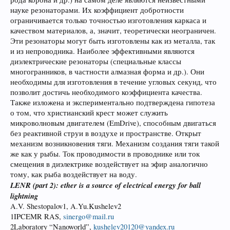
науке резонаторами. Их коэффициент добротности
ограничивается только точностью изготовления каркаса и
качеством материалов, а, значит, теоретически неограничен.
Эти резонаторы могут быть изготовлены как из металла, так
и из непроводника. Наиболее эффективными являются
диэлектрические резонаторы (специальные классы
многогранников, в частности алмазная форма и др.). Они
необходимы для изготовления в течение угловых секунд, что
позволит достичь необходимого коэффициента качества.
Также изложена и экспериментально подтверждена гипотеза
о том, что христианский крест может служить
микроволновым двигателем (EmDrive), способным двигаться
без реактивной струи в воздухе и пространстве. Открыт
механизм возникновения тяги. Механизм создания тяги такой
же как у рыбы. Ток проводимости в проводнике или ток
смещения в диэлектрике воздействует на эфир аналогично
тому, как рыба воздействует на воду.
LENR (part 2): ether is a source of electrical energy for ball
lightning
A.V. Shestopalov1, A.Yu.Kushelev2
1IPCEMR RAS,
sinergo@mail.ru
2Laboratory “Nanoworld”,
kushelev20120@yandex.ru