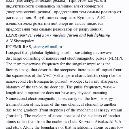
вода (металлургический режим). При этом катушкой
индуктивности снимались излишки электроэнергии
(энергетический режим), предохраняя тем самым реактор от
расплавления. В рубиновых шариках Кушелева А.Ю.
излишки электромагнитной энергии высвечиваются,
предохраняя тем самым резонатор от разрушения.
LENR (part 1): cold non - nuclear fusion and ball lightning
A.V.Shestopalov
IPCEMR RAS,
sinergo@mail.ru
I suspect that globular lightning is self – sustaining microwave
discharge consisting of nanosecond electromagnetic pulses (NEMP).
The term microwave frequency for the singular impulse is the
literary image that describe the steepness increment of impact front:
the squareness of the VAC (volt-ampere characteristic) step (for the
nanosecond electromagnetic pulses), woodpecker’s nib sharpness,
blatancy of the tap on the door etc. The pulse frequency, wave –
length and temperature does not have any physical meaning.
Nanosecond electromagnetic pulses carry out the low – energy
transmutation of nuclears of the one chemical element to another
due to the gradient (front stepness) of the mechanical energy stream
(“strike”). The nuclears of atoms consist of the nuclears of another
atoms rather than from the nucleons (Luis Kervran, Atsukovski V.A.
and etc.). Along the boundaries of that neighboring atoms occurs low