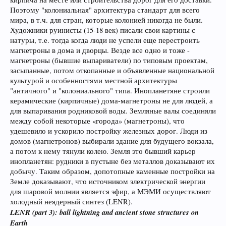
Поэтому "колониальная" архитектура стандарт для всего
мира, в т.ч. для стран, которые колонией никогда не были.
Художники руинисты (15-18 век) писали свои картины с
натуры, т.е. тогда когда люди не успели еще перестроить
магнетроны в дома и дворцы. Везде все одно и тоже -
магнетроны (бывшие выпариватели) по типовым проектам,
засыпанные, потом откопанные и объявленные национальной
культурой и особенностями местной архитектуры
"античного" и "колониального" типа. Инопланетяне строили
керамические (кирпичные) дома-магнетроны не для людей, а
для выпаривания родниковой воды. Земляные валы соединяли
между собой некоторые «города» (магнетроны), что
удешевило и ускорило постройку железных дорог. Люди из
домов (магнетронов) выбирали здание для будущего вокзала,
а потом к нему тянули колею. Земля это бывший карьер
инопланетян: рудники в пустыне без металлов доказывают их
добычу. Таким образом, допотопные каменные постройки на
Земле доказывают, что источником электрической энергии
для шаровой молнии является эфир, а МЭМИ осуществляют
холодный неядерный синтез (LENR).
LENR (part 3): ball lightning and ancient stone structures on
Earth