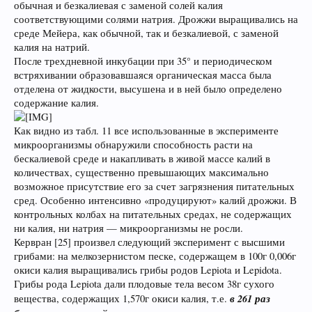
обычная и безкалиевая с заменой солей калия
соответствующими солями натрия. Дрожжи выращивались на
среде Мейера, как обычной, так и безкалиевой, с заменой
калия на натрий.
После трехдневной инкубации при 35° и периодическом
встряхивании образовавшаяся органическая масса была
отделена от жидкости, высушена и в ней было определено
содержание калия.
Как видно из табл. 11 все использованные в эксперименте
микроорганизмы обнаружили способность расти на
бескалиевой среде и накапливать в живой массе калий в
количествах, существенно превышающих максимально
возможное присутствие его за счет загрязнения питательных
сред. Особенно интенсивно «продуцируют» калий дрожжи. В
контрольных колбах на питательных средах, не содержащих
ни калия, ни натрия — микроорганизмы не росли.
Кервран [25] произвел следующий эксперимент с высшими
грибами: на мелкозернистом песке, содержащем в 100г 0,006г
окиси калия выращивались грибы родов Lepiota и Lepidota.
Грибы рода Lepiota дали плодовые тела весом 38г сухого
в 261 раз
вещества, содержащих 1,570г окиси калия, т.е.