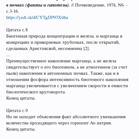
в почвах (факты и гипотезы)
. // Почвоведение, 1974, N6. -
с.3-16.
https://yadi.sk/d/CYTgJJP93Xttha
Цитата с.8
Биогенная природа концентрации и железа, и марганца в
конкрециях и прикорневых трубочках, после открытий,
сделанных Аристовской, несомненна [2].
...
Преимущественное накопление марганца, а не железа
свидетельствует о его биогенном, а не атмогенном (за счет
пыли) накоплении в автономных почвах. Также, как и в
отношении фосфора интенсивность биогенного накопления
марганца увеличивается с увеличением скорости и емкости
биологического круговорота.
Конец цитаты.
Цитата с.9
Но не находит объяснения факт абсолютного уменьшения
количества проходящего через горизонт Ао натрия.
Конец цитаты.