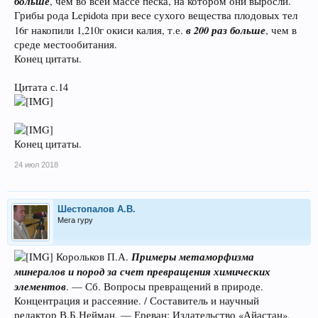
больше
, чем во всей массе песка, на котором они выросли.
Грибы рода Lepidota при весе сухого вещества плодовых тел
в 200 раз больше
16г накопили 1,210г окиси калия, т.е.
, чем в
среде местообитания.
Конец цитаты.
Цитата с.14
Конец цитаты.
24 июл 2018
Шестопалов А.В.
Мега гуру
Примеры метаморфизма
Корольков П.А.
минералов и пород за счет превращения химических
элементов
. — Сб. Вопросы превращений в природе.
Концентрация и рассеяние. / Составитель и научный
редактор В.Б.Нейман. — Ереван: Издательство «Айастан»,