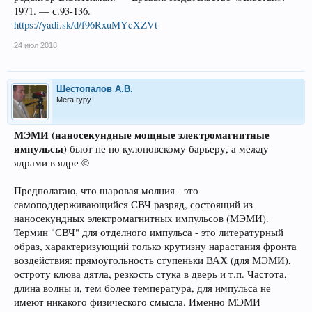
1971. — с.93-136.
https://yadi.sk/d/f96RxuMYcXZVt
24 июл 2018
Шестопалов А.В.
Мега гуру
МЭМИ (наносекундные мощные электромагнитные
импульсы)
бьют не по кулоновскому барьеру, а между
©
ядрами в ядре
Предполагаю, что шаровая молния - это
самоподдерживающийся СВЧ разряд, состоящий из
наносекундных электромагнитных импульсов (МЭМИ).
Термин "СВЧ" для отделного импульса - это литературный
образ, характеризующий только крутизну нарастания фронта
воздействия: прямоугольность ступеньки ВАХ (для МЭМИ),
остроту клюва дятла, резкость стука в дверь и т.п. Частота,
длина волны и, тем более температура, для импульса не
имеют никакого физического смысла. Именно МЭМИ