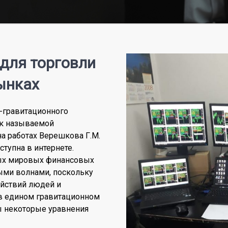
для торговли
ынках
-гравитационного
ак называемой
на работах Верешкова Г.М.
тупна в интернете.
бых мировых финансовых
ыми волнами, поскольку
йствий людей и
в едином гравитационном
ы некоторые уравнения