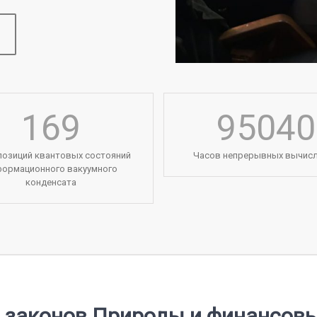
169
95040
позиций квантовых состояний
Часов непрерывных вычис
формационного вакуумного
конденсата
 законов Природы и финансов