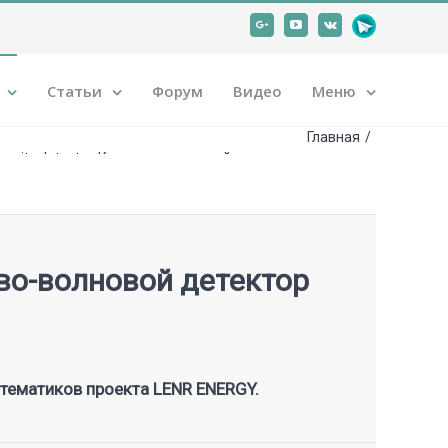
Google+
Youtube
Vk
Статьи
Форум
Видео
Меню
Главная
/
avity detector. Квантово-волновой детектор гравитации
ово-волновой детектор
атематиков проекта LENR ENERGY
.