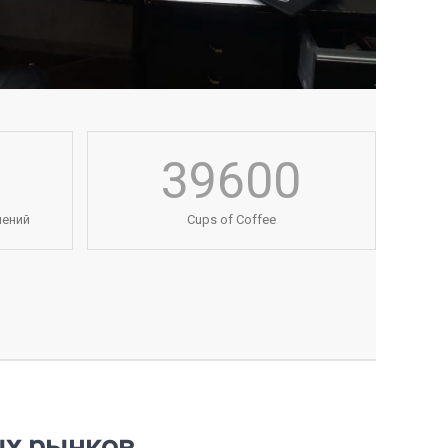
39600
лений
Cups of Coffee
ых рынков