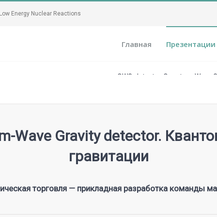
ow Energy Nuclear Reactions
Главная
Презентации
QWG-detector. Quantum-Wave Gr
m-Wave Gravity detector. Квант
гравитации
мическая торговля — прикладная разработка команды м