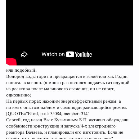
или подобный .
Водород воды горит и превращается в гелий или как Годин
написал в ксенон. (я много раз пытался поджечь газ идущий
из реактора после малинового свечения, он не горит,
однозначно).
На первых порах находим энергоэффективный режим, а
потом с опытом найдем и самоподдерживающийся режим.
[QUOTE="Pavel, post: 35084, member: 314"
Сергей, год назад Вы с Кузьминым Б.П. активно обсуждали
особенности конструкции и запуска 4-х электродного
реактора Вачаева, и планировали его изготовить. Если не
секрет, что получилось в результате его испытания?