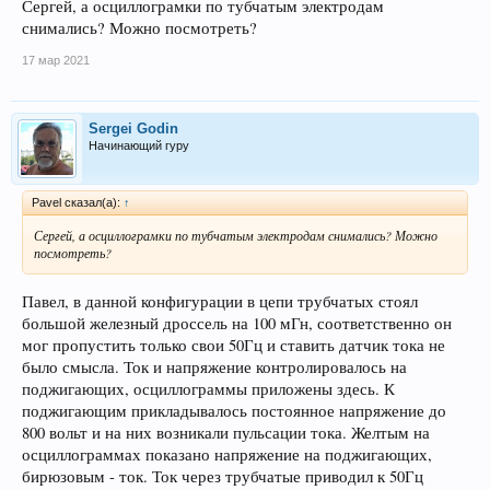
350В 50Гц. Удивительное то что при EDS анализе получился неон!
Сергей, а осциллограмки по тубчатым электродам
Спектр приложил здесь. Инертный благородный газ был обнаружен в
снимались? Можно посмотреть?
сухом остатке. Наличие ВЧ колебаний на стабилизирующих обязательно.
17 мар 2021
Sergei Godin
Начинающий гуру
Pavel сказал(а):
↑
Сергей, а осциллограмки по тубчатым электродам снимались? Можно
посмотреть?
Павел, в данной конфигурации в цепи трубчатых стоял
большой железный дроссель на 100 мГн, соответственно он
мог пропустить только свои 50Гц и ставить датчик тока не
было смысла. Ток и напряжение контролировалось на
поджигающих, осциллограммы приложены здесь. К
поджигающим прикладывалось постоянное напряжение до
800 вольт и на них возникали пульсации тока. Желтым на
осциллограммах показано напряжение на поджигающих,
бирюзовым - ток. Ток через трубчатые приводил к 50Гц