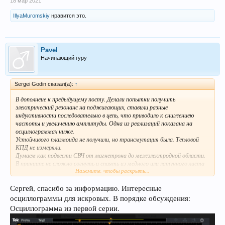
18 мар 2021
IllyaMuromskiy
нравится это.
Pavel
Начинающий гуру
Sergei Godin сказал(а):
↑
В дополнеие к предыдущему посту. Делали попытки получить
электрический резонанс на поджигающих, ставили разные
индуктивности последовательно в цепь, что приводило к снижениею
частоты и увеличению амплитуды. Одна из реализаций показана на
осциллограммах ниже.
Устойчивого плазмоида не получили, но трансмутация была. Тепловой
КПД не измеряли.
Думаем как подвести СВЧ от магнетрона до межэлектродной области.
В принципе не сложно согнуть и спаять из медного или латунного листа
Нажмите, чтобы раскрыть...
коаксиально-волноводный переход чтобы подать мощу уже по
коаксиальному кабелю. Обычный штырь в область меж электродами.
Сергей, спасибо за информацию. Интересные
осциллограммы для искровых. В порядке обсуждения:
Осциллограмма из первой серии.