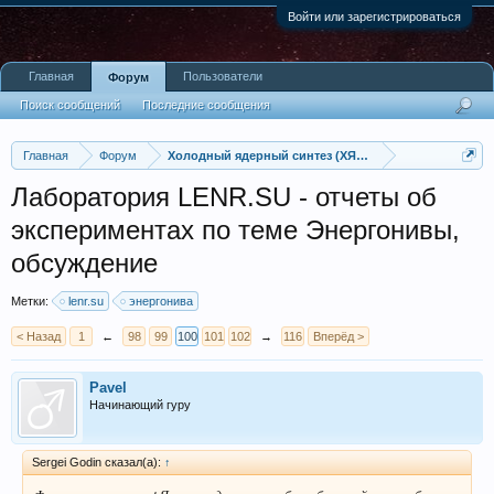
Войти или зарегистрироваться
Главная
Пользователи
Форум
Поиск сообщений
Последние сообщения
Главная
Форум
Холодный ядерный синтез (ХЯС), LENR - low energy nu
Лаборатория LENR.SU - отчеты об
экспериментах по теме Энергонивы,
обсуждение
Метки:
lenr.su
энергонива
< Назад
1
←
98
99
100
101
102
→
116
Вперёд >
Pavel
Начинающий гуру
Sergei Godin сказал(а):
↑