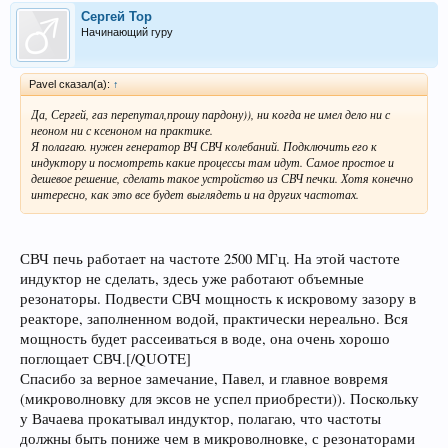
Сергей Тор
Начинающий гуру
Pavel сказал(а):
↑
Да, Сергей, газ перепутал,прошу пардону)), ни когда не имел дело ни с
неоном ни с ксеноном на практике.
Я полагаю. нужен генератор ВЧ СВЧ колебаний. Подключить его к
индуктору и посмотреть какие процессы там идут. Самое простое и
дешевое решение, сделать такое устройство из СВЧ печки. Хотя конечно
интересно, как это все будет выглядеть и на других частотах.
СВЧ печь работает на частоте 2500 МГц. На этой частоте
индуктор не сделать, здесь уже работают объемные
резонаторы. Подвести СВЧ мощность к искровому зазору в
реакторе, заполненном водой, практически нереально. Вся
мощность будет рассеиваться в воде, она очень хорошо
поглощает СВЧ.[/QUOTE]
Спасибо за верное замечание, Павел, и главное вовремя
(микроволновку для эксов не успел приобрести)). Поскольку
у Вачаева прокатывал индуктор, полагаю, что частоты
должны быть пониже чем в микроволновке, с резонаторами