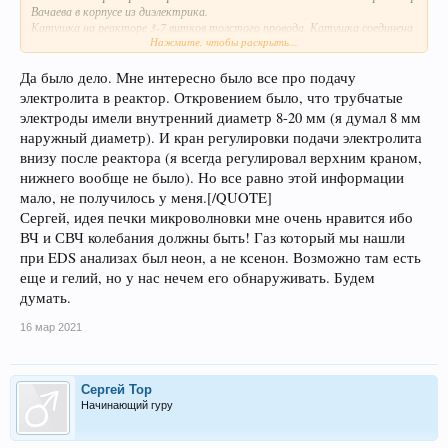
Вачаева в корпусе из диэлектрика.
Катушка на реакторе 3-7 витков толстого провода. Катушка соединена
Нажмите, чтобы раскрыть...
последовательно с одним из трубчатых электродов
Запускаем малиновое свечение пусковыми электродами. Далее в силу
вступает эффект "плазма в микроволновке"
Да было дело. Мне интересно было все про подачу
электролита в реактор. Откровением было, что трубчатые
электроды имели внутренний диаметр 8-20 мм (я думал 8 мм
наружный диаметр). И кран регулировки подачи электролита
внизу после реактора (я всегда регулировал верхним краном,
нижнего вообще не было). Но все равно этой информации
мало, не получилось у меня.[/QUOTE]
Сергей, идея печки микроволновки мне очень нравится ибо
или подобный .
ВЧ и СВЧ колебания должны быть! Газ который мы нашли
Водород воды горит и превращается в гелий или как Годин написал в
при EDS анализах был неон, а не ксенон. Возможно там есть
ксенон. (я много раз пытался поджечь газ идущий из реактора после
еще и гелий, но у нас нечем его обнаруживать. Будем
малинового свечения, он не горит, однозначно).
На первых порах находим энергоэффективный режим, а потом с опытом
думать.
найдем и самоподдерживающийся режим.
[QUOTE="Pavel, post: 35084, member: 314"
16 мар 2021
Сергей, год назад Вы с Кузьминым Б.П. активно обсуждали особенности
конструкции и запуска 4-х электродного реактора Вачаева, и планировали
его изготовить. Если не секрет, что получилось в результате его
испытания?
Сергей Тор
Начинающий гуру