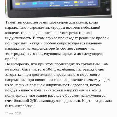
Такой тип осциллограмм характерен для схемы, когда
параллельно искровым электродам включен небольшой
конденсатор, а в цепи питания стоит резистор или
индуктивность. В этом случае происходят реальные пробои
по искровым, каждый пробой сопровождается падением
напряжения на конденсаторе (и соответственно - на
электродах) и его последующим зарядом до следующего
пробоя.
Но интересно, что при этом происходит по трубчатым. Там
не может быть чистого 50-Гц колебания, т.к. разряд будет
загораться при достижении определенного порогового
напряжения, при появлении тока напряжение скачком упадет
из-за наличия большой индуктивности дросселя, потом
пойдут какие-то колебания тока и напряжения и в конце
полупериода -погасание разряда с броском напряжения за
счет большой ЭДС самоиндукции дросселя. Картинка должна
быть интересной.
18 мар 2021