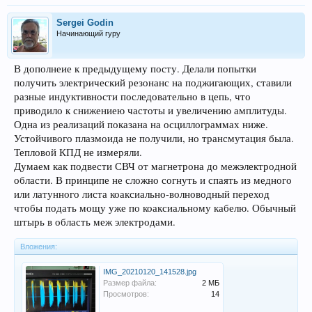
Sergei Godin
Начинающий гуру
В дополнеие к предыдущему посту. Делали попытки
получить электрический резонанс на поджигающих, ставили
разные индуктивности последовательно в цепь, что
приводило к снижениею частоты и увеличению амплитуды.
Одна из реализаций показана на осциллограммах ниже.
Устойчивого плазмоида не получили, но трансмутация была.
Тепловой КПД не измеряли.
Думаем как подвести СВЧ от магнетрона до межэлектродной
области. В принципе не сложно согнуть и спаять из медного
или латунного листа коаксиально-волноводный переход
чтобы подать мощу уже по коаксиальному кабелю. Обычный
штырь в область меж электродами.
Вложения:
IMG_20210120_141528.jpg
Размер файла:
2 МБ
Просмотров:
14