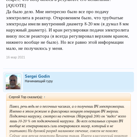
[/QUOTE]
Да было дело. Мне интересно было все про подачу
электролита в реактор. Откровением было, что трубчатые
электроды имели внутренний диаметр 8-20 мм (я думал 8 мм
наружный диаметр). И кран регулировки подачи электролита
внизу после реактора (я всегда регулировал верхним краном,
нижнего вообще не было). Но все равно этой информации
мало, не получилось у меня.
16 мар 2021
Sergei Godin
Начинающий гуру
Сергей Тор сказал(а):
↑
Павел, речь ведь не о песочных часиках, а о получении ВЧ электроэнегрии.
Именно в этом режиме я фиксировал мощную генерацию ВЧ энергии.
Подключал нагрузку, смотрел на счетчик (Меркурий 200) он "видел" всего
лишь 10-20 % от подключенной нагрузки . Во всех остальных случаях ВЧ
вообще не генерировалась (или генерировался мизер, который я не
учитываю) На дуговой разряд малиновое свечение, совсем не похоже.
Сейчас моя версия реактора Вачаева такая. Имеем классический реактор