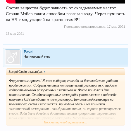
Состав вещества будет зависеть от складываемых частот.
Стэнли Мэйер таким способом разлагал воду. Через пучность
на НЧ с модуляцией на кратностях ВЧ
Последнее редактирование:
17 мар 2021
17 мар 2021
Pavel
Начинающий гуру
Sergei Godin сказал(а):
↑
Форумчанам привет! Я жив и здоров, спасибо за беспокойство, работа
продолжается. Собрали мы тут металлический реактор, т.к. надоело
собирать осколки разорванных пластиковых. Фото приложил для
ознакомления. Стабилизационные электроды у него плоские в надежде
получить СВЧ колебания в теле реактора. Боковые поджигающие на
изоляторах, схема классическая. приведена здесь. Был применен
экзотический электролит - вольфрамат лития, он хорошо растворяется
в воде. Вода была доведена до кипения путем пропускания переменного
тока через стабилизирующие электроды. Через боковые пропускались
Нажмите, чтобы раскрыть...
импульсы тока с напряжением 100-750В для запуска. На пару горел
достаточно устойчиво плазмоид, ничего удивительного для напряжения в