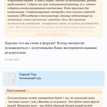
Форумчанам привет! Я жив и здоров, спасибо за беспокойство, работа
продолжается. Собрали мы тут металлический реактор, т.к. надоело
собирать осколки разорванных пластиковых. Фото приложил для
ознакомления. Стабилизационные электроды у него плоские в надежде
получить СВЧ колебания в теле реактора. Боковые поджигающие на
изоляторах, схема классическая. приведена здесь. Был применен
экзотический электролит - вольфрамат лития, он хорошо растворяется
в воде. Вода была доведена до кипения путем пропускания переменного
тока через стабилизирующие электроды. Через боковые пропускались
Нажмите, чтобы раскрыть...
импульсы тока с напряжением 100-750В для запуска. На пару горел
достаточно устойчиво плазмоид, ничего удивительного для напряжения в
350В 50Гц. Удивительное то что при EDS анализе получился неон!
Хорошо что вы снова в форуме! Всегда интересно
Спектр приложил здесь. Инертный благородный газ был обнаружен в
познакомиться с полученными Вами экспериментальными
сухом остатке. Наличие ВЧ колебаний на стабилизирующих обязательно.
результатами.
15 мар 2021
Сергей Тор
Начинающий гуру
Pavel сказал(а):
↑
Если расстояние между электродами будет 1 мм, то плазмоида типа
"песочные часики" (как у Вачаева) не получится. Это будет совсем другой
разряд. Вероятнее всего - это будет обычный дуговой разряд между