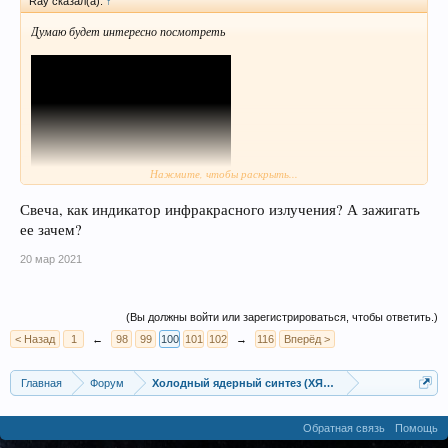
Ray сказал(а):
↑
Думаю будет интересно посмотреть
Нажмите, чтобы раскрыть...
Свеча, как индикатор инфракрасного излучения? А зажигать
ее зачем?
Реактор холодного ядерного синтеза с высоким КПД -
https://oldoctober.com/ru/cold_fusion/
20 мар 2021
(Вы должны войти или зарегистрироваться, чтобы ответить.)
< Назад
1
←
98
99
100
101
102
→
116
Вперёд >
Главная
Форум
Холодный ядерный синтез (ХЯС), LENR - low energy nu
Обратная связь
Помощь