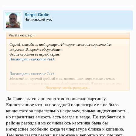
Sergei Godin
Начинающий гуру
Pavel сказал(а):
↑
Сергей, спасибо за информацию. Интересные осциллограммы для
искровых. В порядке обсуждения:
Осциллограмма из первой серии.
Посмотреть вложение 7443
Посмотреть вложение 7444
Здесь видно - нулевой средний ток, постоянное напряжение и очень
короткие импульсы тока с просадкой напряжения. Я воспринимаю это
Нажмите, чтобы раскрыть...
как искрение между искровыми электродами без развития самого
разряда (пробоя) между ними. При этом амплитуда тока искрения
зависит от напряжения на трубчатых.
Да Павел вы совершенно точно описали картинку.
Во второй серии есть осциллограммы другого типа:
Единственное что на последней осциллограмме не было
Посмотреть вложение 7445
конденсатора параллельно искровым, только индуктивность,
Такой тип осциллограмм характерен для схемы, когда параллельно
но паразитная емкость есть всегда и везде. По трубчатым в
искровым электродам включен небольшой конденсатор, а в цепи питания
стоит резистор или индуктивность. В этом случае происходят реальные
районе разряда я не сомневаюсь картинка была бы
пробои по искровым, каждый пробой сопровождается падением
интереснее особенно когда температура близка к кипению.
напряжения на конденсаторе (и соответственно - на электродах) и его
Там зажигается разряд в паро-газе и вероятно это следует