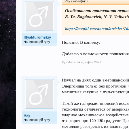
Ray сказал(а):
↑
Особенности протекания период
B. Yu. Bogdanovich, N. V. VolkovN.
https://mephi.ru/content/atricles/1
IllyaMuromskiy
Полезно. В копилку.
Начинающий гуру
Добавлю о возможности появления 
IllyaMuromskiy
,
2 фев 2021
Изучал на днях один американский
Энергонива только без проточной 
магнитная катушка с пульсирующ
Такой же газ делает японский иссл
технология отличается от америка
ударное механическое воздействие 
Ray
что горит при 120-150 градусов Це
Начинающий гуру
металлов разогревать их вплоть до