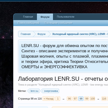
Главная
Пользователи
Форум
Поиск сообщений
Последние сообщения
Главная
Форум
Холодный ядерный синтез (ХЯС), LENR - lo
LENR.SU - форум для обмена опытом по пос
Синтез - описание экспериментов и получен
Шаровая молния, опыты с плазмой, плазменн
и теории эфира, критика Теории Относитель
ОМЕРТЫ и ЭНЕРГОЭФФЕКТИВКА
Лаборатория LENR.SU - отчеты о
Тема в разделе "
Холодный ядерный синтез (ХЯС), LENR - low energy nucl
Метки:
lenr.su
энергонива
Страница 98 из 116
< Назад
1
←
96
97
98
99
100
→
116