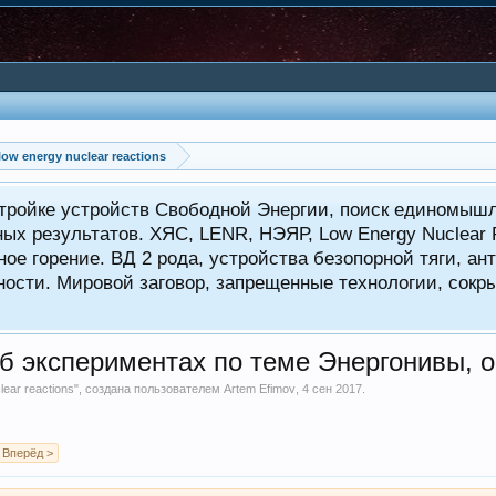
w energy nuclear reactions
тройке устройств Свободной Энергии, поиск единомышл
ных результатов. ХЯС, LENR, НЭЯР, Low Energy Nuclear
ое горение. ВД 2 рода, устройства безопорной тяги, а
ности. Мировой заговор, запрещенные технологии, сокр
б экспериментах по теме Энергонивы, 
ear reactions
", создана пользователем
Artem Efimov
,
4 сен 2017
.
Вперёд >