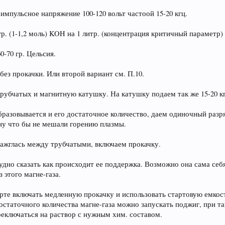
импульсное напряжение 100-120 вольт частоой 15-20 кгц.
гр. (1-1,2 моль) KOH на 1 литр. (концентрация критичный параметр)
0-70 гр. Цельсия.
 без прокачки. Или второй вариант см. П.10.
рубчатых и магнитную катушку. На катушку подаем так же 15-20 кг
 образовывается и его достаточное количество, даем одиночный ра
ону что бы не мешали горению плазмы.
 зажглась между трубчатыми, включаем прокачку.
удно сказать как происходит ее поддержка. Возможно она сама себя
 этого магне-газа.
арте включать медленную прокачку и использовать стартовую емкост
остаточного количества магне-газа можно запускать поджиг, при та
еключаться на раствор с нужным хим. составом.