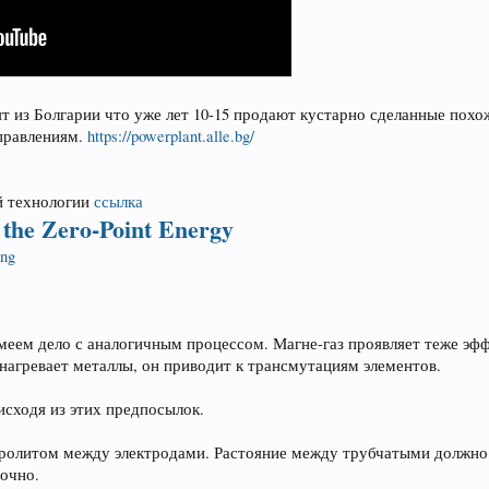
 из Болгарии что уже лет 10-15 продают кустарно сделанные похож
правлениям.
https://powerplant.alle.bg/
й технологии
ссылка
 the Zero-Point Energy
ng
меем дело с аналогичным процессом. Магне-газ проявляет теже эфф
 нагревает металлы, он приводит к трансмутациям элементов.
сходя из этих предпосылок.
тролитом между электродами. Растояние между трубчатыми должно 
точно.