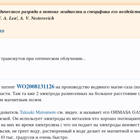
ического разряда в потоке жидкости и специфика его воздейст
 A. Len’, A. V. Nesterovich
689
трансмутов при оптическом облучении...
WO2008131126
 патент
на производство водяного магне-газа (и
части. Там та кже 2 электрода разнесенных на большое расстояние
им магнитным полем.
едователь
Takaaki Matsumoto
см. видео. и называет его OHMASA GAS
нской. Он использует электроды из металлов что хорошо поглощают 
на них во время электролиза ( что он подает на электроды неизвестн
льсия, не греет воду, растворенный в воде делает ее магнитной и 
 10 тыс. градусов и очень быстро.