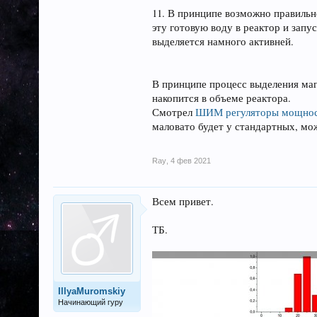
11. В принципе возможно правильне
эту готовую воду в реактор и запу
выделяется намного активней.
В принципе процесс выделения магн
накопится в объеме реактора.
Смотрел
ШИМ регуляторы мощно
маловато будет у стандартных, м
Ray
,
4 фев 2021
Всем привет.
ТБ.
IllyaMuromskiy
Начинающий гуру