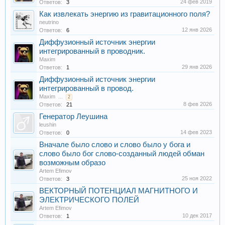
24 фев 2019
Ответов:
3
Как извлекать энергию из гравитационного поля?
neutrino
12 янв 2026
Ответов:
6
Диффузионный источник энергии
интегрированный в проводник.
Maxim
29 янв 2026
Ответов:
1
Диффузионный источник энергии
интегрированный в провод.
Maxim
...
2
8 фев 2026
Ответов:
21
Генератор Леушина
leushin
14 фев 2023
Ответов:
0
Вначале было слово и слово было у бога и
слово было бог слово-созданный людей обман
возможным образо
Artem Efimov
25 ноя 2022
Ответов:
3
ВЕКТОРНЫЙ ПОТЕНЦИАЛ МАГНИТНОГО И
ЭЛЕКТРИЧЕСКОГО ПОЛЕЙ
Artem Efimov
10 дек 2017
Ответов:
1