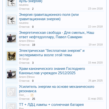
нуль-энергия)
neutrino
23 сен 2018
Ответов:
2
Энергия гравитационного поля (или
гравитационная энергия)
neutrino
22 сен 2018
Ответов:
0
Энергетическая свобода - Для смелых, Наш
ответ нефтедоллару, Павел Самарин
Artem Efimov
19 окт 2018
Ответов:
19
Электрическая "бесплатная энергия" и
эксперименты возле этой темы
M-Serge
15 янв 2020
Ответов:
3
Храм канонического знания Господнего
Каноныслав учрежден 25/12/2025
Artem Efimov
26 дек 2025
Ответов:
0
Усилитель энергии на основе механического
резонанса
Dan_
...
2
11 мар 2021
Ответов:
25
ТТ + ЛДЦ лампы + солнечная батарея
Ray