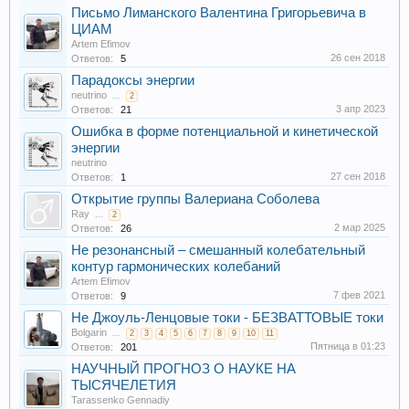
Письмо Лиманского Валентина Григорьевича в
ЦИАМ
Artem Efimov
26 сен 2018
Ответов:
5
Парадоксы энергии
neutrino
...
2
3 апр 2023
Ответов:
21
Ошибка в форме потенциальной и кинетической
энергии
neutrino
27 сен 2018
Ответов:
1
Открытие группы Валериана Соболева
Ray
...
2
2 мар 2025
Ответов:
26
Не резонансный – смешанный колебательный
контур гармонических колебаний
Artem Efimov
7 фев 2021
Ответов:
9
Не Джоуль-Ленцовые токи - БЕЗВАТТОВЫЕ токи
Bolgarin
...
2
3
4
5
6
7
8
9
10
11
Пятница в 01:23
Ответов:
201
НАУЧНЫЙ ПРОГНОЗ О НАУКЕ НА
ТЫСЯЧЕЛЕТИЯ
Tarassenko Gennadiy