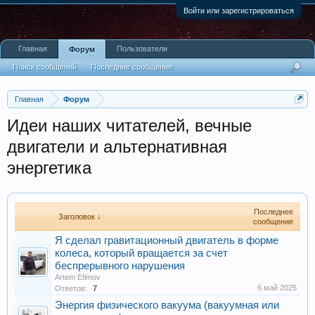
Войти или зарегистрироваться
Главная
Пользователи
Форум
Поиск сообщений
Последние сообщения
Главная
Форум
Идеи наших читателей, вечные
двигатели и альтернативная
энергетика
Последнее
Заголовок ↓
сообщение
Я сделал гравитационный двигатель в форме
колеса, который вращается за счет
беспрерывного нарушения
Artem Efimov
6 май 2025
Ответов:
7
Энергия физического вакуума (вакуумная или