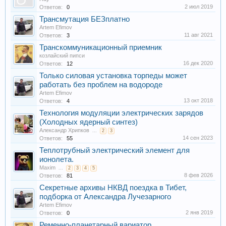
2 июл 2019
Ответов:
0
Трансмутация БЕЗплатно
Artem Efimov
11 авг 2021
Ответов:
3
Транскоммуникационный приемник
козлайский пипси
16 дек 2020
Ответов:
12
Только силовая установка торпеды может
работать без проблем на водороде
Artem Efimov
13 окт 2018
Ответов:
4
Технология модуляции электрических зарядов
(Холодных ядерный синтез)
Александр Хрипков
...
2
3
14 сен 2023
Ответов:
55
Теплотрубный электрический элемент для
ионолета.
Maxim
...
2
3
4
5
8 фев 2026
Ответов:
81
Секретные архивы НКВД поездка в Тибет,
подборка от Александра Лучезарного
Artem Efimov
2 янв 2019
Ответов:
0
Ременно-планетарный вариатор