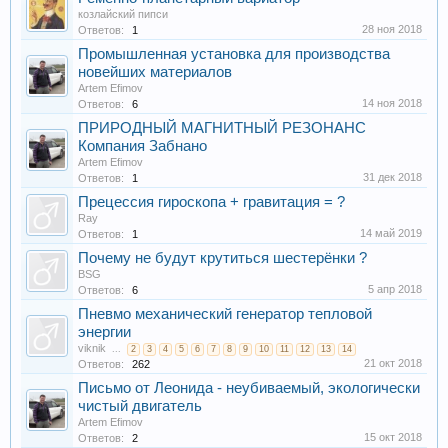
козлайский пипси
28 ноя 2018
Ответов:
1
Промышленная установка для производства
новейших материалов
Artem Efimov
14 ноя 2018
Ответов:
6
ПРИРОДНЫЙ МАГНИТНЫЙ РЕЗОНАНС
Компания Забнано
Artem Efimov
31 дек 2018
Ответов:
1
Прецессия гироскопа + гравитация = ?
Ray
14 май 2019
Ответов:
1
Почему не будут крутиться шестерёнки ?
BSG
5 апр 2018
Ответов:
6
Пневмо механический генератор тепловой
энергии
viknik
...
2
3
4
5
6
7
8
9
10
11
12
13
14
21 окт 2018
Ответов:
262
Письмо от Леонида - неубиваемый, экологически
чистый двигатель
Artem Efimov
15 окт 2018
Ответов:
2