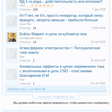
ВД 1-го рода... действительность или иллюзия?
H2O
...
2
3
4
5
6
7
5 дек 2018
Ответов:
133
бтг? нет, не бтг, просто генератор, который легко
вращать. затраты меньше - прибыли больше
Jean-Pier
9 янв 2019
Ответов:
12
Бойль-Мариот и цена за кубометр газа
козлайский пипси
22 ноя 2018
Ответов:
13
Атмосферное электричество + Теллурические
токи земли
Ray
26 апр 2019
Ответов:
1
Аномальные эффекты в цепях переменного тока
с включенными в цепь CND - пластинами
Шахпаронов И.М
Ray
24 сен 2022
Ответов:
1
Показано тем: с 1 по 46 из 46.
Настройки отображения тем
(Вы должны войти или зарегистрироваться, чтобы разместить сообщение.)