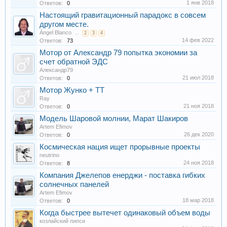
1 янв 2018
Ответов:
0
Настоящий гравитационный парадокс в совсем
другом месте.
Ángel Blanco
...
2
3
4
14 фев 2022
Ответов:
73
Мотор от Александр 79 попытка экономии за
счет обратной ЭДС
Александр79
21 июл 2018
Ответов:
0
Мотор Жунко + ТТ
Ray
21 ноя 2018
Ответов:
0
Модель Шаровой молнии, Марат Шакиров
Artem Efimov
26 дек 2020
Ответов:
0
Космическая нация ищет прорывные проекты
neutrino
24 ноя 2018
Ответов:
8
Компания Джелепов енерджи - поставка гибких
солнечных панелей
Artem Efimov
18 мар 2018
Ответов:
0
Когда быстрее вытечет одинаковый объем воды
козлайский пипси